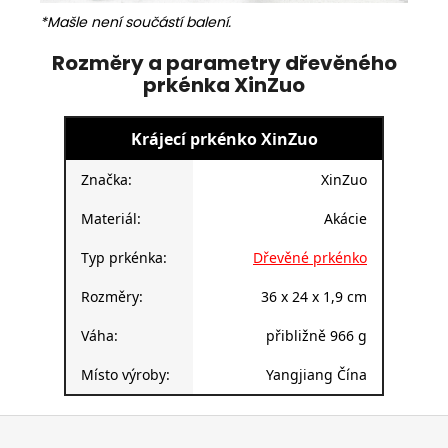
*Mašle není součástí balení.
Rozměry a parametry dřevěného
prkénka XinZuo
Krájecí prkénko XinZuo
Značka:
XinZuo
Materiál:
Akácie
Typ prkénka:
Dřevěné prkénko
Rozměry:
36 x 24 x 1,9 cm
Váha:
přibližně 966 g
Místo výroby:
Yangjiang Čína