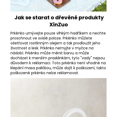
Jak se starat o dřevěné produkty
XinZuo
Prkénko umývejte pouze vlhkým hadříkem a nechte
proschnout ve svislé poloze. Prkénko můžete
ošetřovat rostlinným olejem a tak prodloužit jeho
životnost a lesk. Prkénko nemyjte v myčce na
nádobí. Prkénko může měnit barvu a může
docházet k menším prasklinkám, tyto "vady" nejsou
důvodem k reklamaci. Toto prkénko není vhodné na
klepání masa paličkou, může dojít k poškození, takto
poškozené prkénko nelze reklamovat.