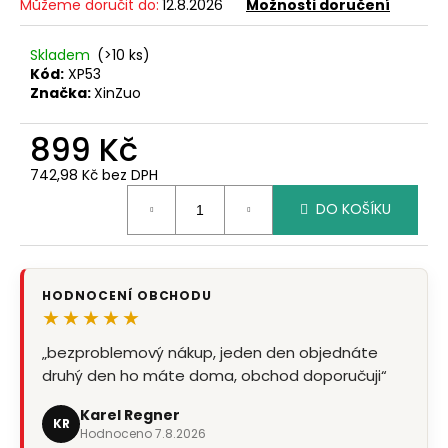
č
Můžeme doručit do:
12.8.2026
Možnosti doručení
u
j
Skladem
(>10 ks)
e
Kód:
XP53
m
Značka:
XinZuo
e
899 Kč
742,98 Kč bez DPH
Měrná
DO KOŠÍKU
cena:
HODNOCENÍ OBCHODU
★★★★★
„bezproblemový nákup, jeden den objednáte
„objednávka č.42610461 - magnetická lišta na
druhý den ho máte doma, obchod doporučuji“
nože- jeden den objednána a druhy den
odpoledne k odebrání (Zásilkovna).…“
Karel Regner
KR
Hodnoceno 7.8.2026
Karel Sima
KS