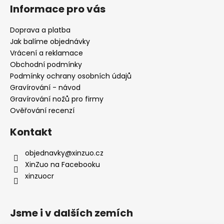
Z
á
Informace pro vás
p
a
Doprava a platba
t
Jak balíme objednávky
í
Vrácení a reklamace
Obchodní podmínky
Podmínky ochrany osobních údajů
Gravírování - návod
Gravírování nožů pro firmy
Ověřování recenzí
Kontakt
objednavky
@
xinzuo.cz
XinZuo na Facebooku
xinzuocr