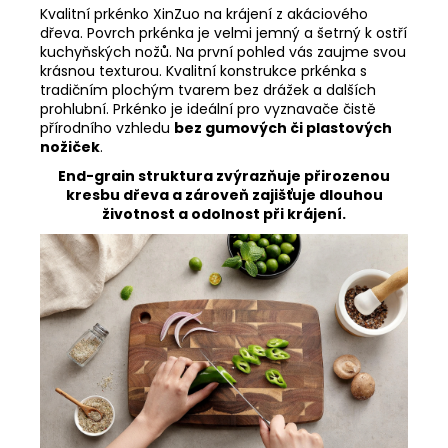
Kvalitní prkénko XinZuo na krájení z akáciového
dřeva. Povrch prkénka je velmi jemný a šetrný k ostří
kuchyňských nožů. Na první pohled vás zaujme svou
krásnou texturou. Kvalitní konstrukce prkénka s
tradičním plochým tvarem bez drážek a dalších
prohlubní. Prkénko je ideální pro vyznavače čistě
přírodního vzhledu
bez gumových či plastových
nožiček
.
End-grain struktura zvýrazňuje přirozenou
kresbu dřeva a zároveň zajišťuje dlouhou
životnost a odolnost při krájení.