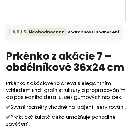
a
j
í
t
0,0 / 5
Neohodnoceno
Podrobnosti hodnocení
Průměrné
?
hodnocení
produktu
je
Prkénko z akácie 7 –
0,0
z
obdélníkové 36x24 cm
5
HLEDAT
hvězdiček.
Prkénko z akáciového dřeva s elegantním
vzhledem End-grain struktury a propracováním
D
do posledního detailu. Bez gumových nožiček.
o
✅Svými rozměry vhodné na krájení i servírování.
p
o
✅Praktická kulatá dírka umožňuje pohodlné
r
zavěšení.
u