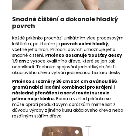
Snadné čištění a dokonale hladký
povrch
Každé prkénko prochází unikátním více procesovým
leštěním, po kterém je
povrch velmi hladký
,
včetně jeho hran. Přírodní povrch umožňuje jeho
snadné čištění.
Prkénko dosahuje tloušťky desky
1,9 cm
z vysoce kvalitního dřeva, které se jen tak
nepoškodí. Technika spojování jednotlivých částí
akáciového dřeva vytváří jedinečnou texturu desky.
Prkénko s rozměry 36 cm x 24 cm a váhou 966
gramů nabízí ideální kombinaci pro krájení i
následné přenášení a servírování surovin
přímo na prkénku.
Barva a vzhled prkénka se
může oproti produktovým obrázkům mírně lišit z
důvodu výroby z jiného kusu akáciového dřeva nebo
rozdílným stářím dřeva.