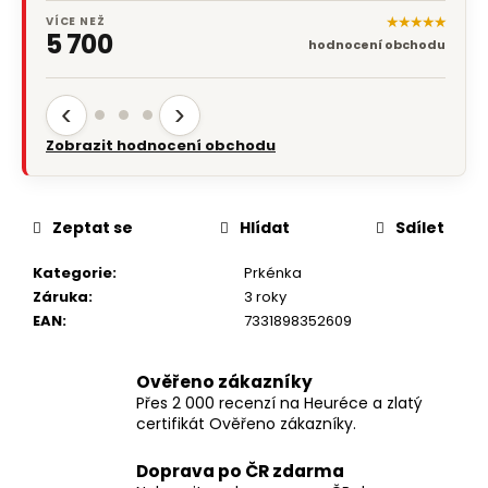
Hodnoceno 6.8.2026
★★★★★
VÍCE NEŽ
5 700
hodnocení obchodu
‹
›
Zobrazit hodnocení obchodu
Zeptat se
Hlídat
Sdílet
Kategorie
:
Prkénka
Záruka
:
3 roky
EAN
:
7331898352609
Ověřeno zákazníky
Přes 2 000 recenzí na Heuréce a zlatý
certifikát Ověřeno zákazníky.