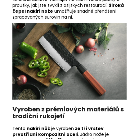
proužky, jak jste zvyklí z asijských restaurací.
Široká
čepel nakiri nože
umožňuje snadné přenášení
zpracovaných surovin na ni.
Vyroben z prémiových materiálů s
tradiční rukojetí
Tento
nakiri nůž
je vyroben
ze tří vrstev
prvotřídní kompozitní oceli
. Jádro nože je