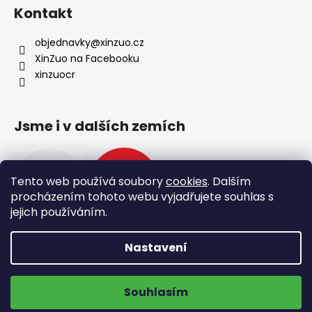
Kontakt
objednavky
@
xinzuo.cz
XinZuo na Facebooku
xinzuocr
Jsme i v dalších zemích
Tento web používá soubory
cookies
. Dalším
procházením tohoto webu vyjadřujete souhlas s
jejich používáním.
Nastavení
🔥 Nové produkty 🔥
Vytvořil Shoptet
Doprava zdarma na výdejní místa
Copyright 2026
XinZuo
. Všechna práva vyhrazena.
Souhlasím
Upravit nastavení cookies
ZOBRAZIT NOVINKY