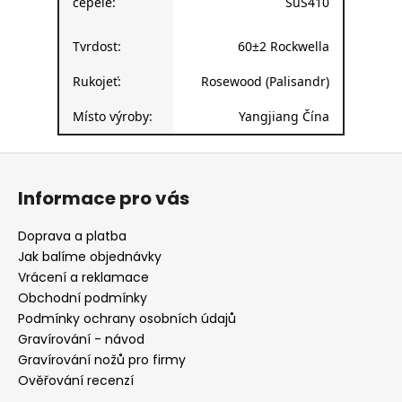
čepele:
SuS410
Tvrdost:
60±2 Rockwella
Rukojeť:
Rosewood (Palisandr)
Místo výroby:
Yangjiang Čína
Z
á
Informace pro vás
p
a
Doprava a platba
t
Jak balíme objednávky
í
Vrácení a reklamace
Obchodní podmínky
Podmínky ochrany osobních údajů
Gravírování - návod
Gravírování nožů pro firmy
Ověřování recenzí