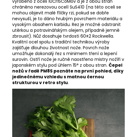
vyrobeno z oceli 10Cr15CoMov a je z obou stran
chráněno nerezovou ocelí SuS410 (na této oceli se
mohou objevit malé flíčky rzi, pokud se dobře
nevysuší, je to dáno hrubým povrchem materiálu a
vysokým obsahem karbidu. Rez je možné odstranit
utěrkou a potravinářským olejem, případně jemně
zbrousit). Nůž dosahuje tvrdosti 60±2 Rockwella.
Kvalitní ocel spolu s tradiční technikou výroby
zajišťuje dlouhou životnost nože. Povrch nože
umožňuje dokonalý řez s minimem tření a lepení
surovin. Ostří nože je ručně naostřeno mistry nožíři v
japonském stylu pod úhlem 15° z obou stran.
Čepel
nožů v řadě PM8S poznáte na první pohled, díky
jedinečnému vzhledu s matnou černou
strukturou v retro stylu
.