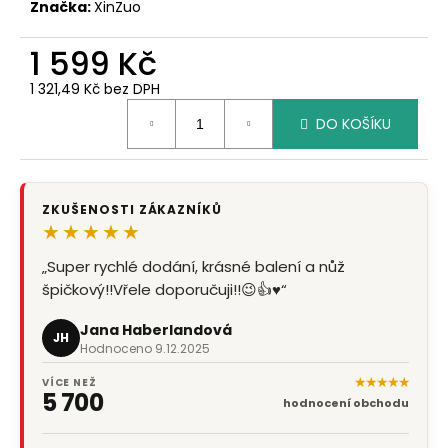
Značka:
XinZuo
1 599 Kč
1 321,49 Kč bez DPH
Měrná
DO KOŠÍKU
cena:
ZKUŠENOSTI ZÁKAZNÍKŮ
★★★★★
„Super rychlé dodání, krásné balení a nůž
špičkový!!Vřele doporučuji!!😉👍♥️“
Jana Haberlandová
JH
Hodnoceno 9.12.2025
★★★★★
VÍCE NEŽ
5 700
hodnocení obchodu