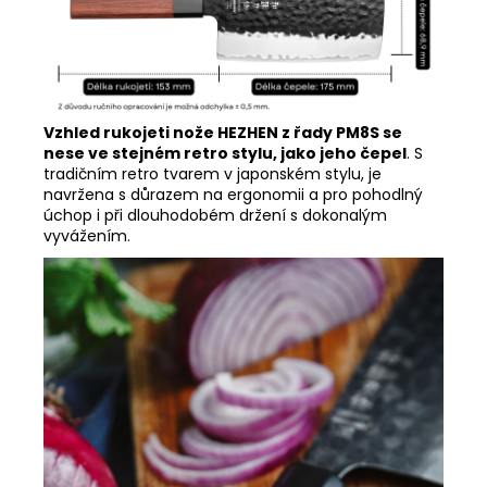
Vzhled rukojeti nože HEZHEN z řady PM8S se
nese ve stejném retro stylu, jako jeho čepel
. S
tradičním retro tvarem v japonském stylu, je
navržena s důrazem na ergonomii a pro pohodlný
úchop i při dlouhodobém držení s dokonalým
vyvážením.