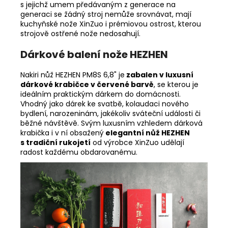
s jejichž umem předávaným z generace na
generaci se žádný stroj nemůže srovnávat, mají
kuchyňské nože XinZuo i prémiovou ostrost, kterou
strojově ostřené nože nedosahují.
Dárkové balení nože HEZHEN
Nakiri nůž HEZHEN PM8S 6,8" je
zabalen v luxusní
dárkové krabičce v červené barvě
, se kterou je
ideálním praktickým dárkem do domácnosti.
Vhodný jako dárek ke svatbě, kolaudaci nového
bydlení, narozeninám, jakékoliv sváteční události či
běžné návštěvě. Svým luxusním vzhledem dárková
krabička i v ní obsažený
elegantní nůž HEZHEN
s tradiční rukojetí
od výrobce XinZuo udělají
radost každému obdarovanému.