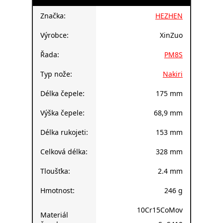
Značka:
HEZHEN
Výrobce:
XinZuo
Řada:
PM8S
Typ nože:
Nakiri
Délka čepele:
175 mm
Výška čepele:
68,9 mm
Délka rukojeti:
153 mm
Celková délka:
328 mm
Tloušťka:
2.4 mm
Hmotnost:
246 g
10Cr15CoMov
Materiál