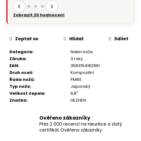
‹
›
Zobrazit 20 hodnocení
Zeptat se
Hlídat
Sdílet
Kategorie
:
Nakiri nože
Záruka
:
3 roky
EAN
:
3583154182961
Druh oceli
:
Kompozitní
Řada nožů
:
PM8S
Typ nože
:
Japonský
Velikost čepele
:
6,8"
Značka
:
HEZHEN
Ověřeno zákazníky
Přes 2 000 recenzí na Heuréce a zlatý
certifikát Ověřeno zákazníky.