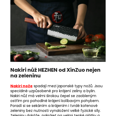
Nakiri nůž HEZHEN od XinZuo nejen
na zeleninu
Nakiri nože
spadají mezi japonské typy nožů. Jsou
speciálně uzpůsobené pro krájení zeliny a bylin.
Nakiri nůž má velmi širokou čepel se zaobleným
ostřím pro pohodlné krájení kolíbavým pohybem.
Poradí si se sekáním a krájením i tvrdé kořenové
zeleniny bez nutnosti vynaložení velké fyzické síly.
Zeleninu dokáže nakrájet na velmi tenké plátky a