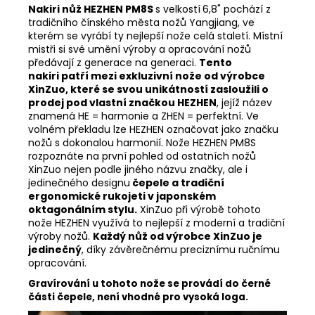
Nakiri nůž HEZHEN PM8S
s velkostí
6,8" pochází z
tradičního čínského města nožů Yangjiang, ve
kterém se vyrábí ty nejlepší nože celá staletí. Místní
mistři si své umění výroby a opracování nožů
předávají z generace na generaci.
Tento
nakiri
patří mezi exkluzivní nože od výrobce
XinZuo, které se svou unikátností zasloužili o
prodej pod vlastní značkou HEZHEN
, jejíž název
znamená HE = harmonie a ZHEN = perfektní. Ve
volném překladu lze HEZHEN označovat jako značku
nožů s dokonalou harmonií. Nože HEZHEN PM8S
rozpoznáte na první pohled od ostatních nožů
XinZuo nejen podle jiného názvu značky, ale i
jedinečného designu
čepele a tradiční
ergonomické rukojeti v japonském
oktagonálním stylu.
XinZuo při výrobě tohoto
nože HEZHEN využívá to nejlepší z moderní a tradiční
výroby nožů.
Každý nůž od výrobce XinZuo je
jedinečný
, díky závěrečnému preciznímu ručnímu
opracování.
Gravírování u tohoto nože se provádí do černé
části čepele, není vhodné pro vysoká loga.