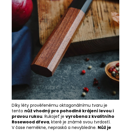
Díky léty prověřenému oktagonálnímu tvaru je
tento
nůž vhodný pro pohodlné krájení levou i
pravou rukou
. Rukojeť je
vyrobena z kvalitního
Rosewood dřeva
, které je známé svou tvrdostí.
V čase neměkne, nepraská a nevybledne.
Nůž je