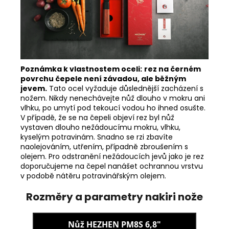
Poznámka k vlastnostem oceli:
rez na černém
povrchu čepele
není závadou, ale běžným
jevem.
Tato ocel vyžaduje důslednější zacházení s
nožem. Nikdy nenechávejte nůž dlouho v mokru ani
vlhku, po umytí pod tekoucí vodou ho ihned osušte.
V případě, že se na čepeli objeví rez byl nůž
vystaven dlouho nežádoucímu mokru, vlhku,
kyselým potravinám. Snadno se rzi zbavíte
naolejováním, utřením, případně zbroušením s
olejem. Pro odstranění nežádoucích jevů jako je rez
doporučujeme na čepel nanášet ochrannou vrstvu
v podobě nátěru potravinářským olejem.
Rozměry a parametry nakiri nože
Nůž HEZHEN PM8S 6,8"