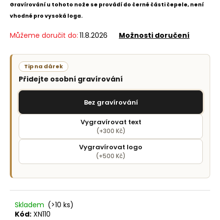
č
Gravírování u tohoto nože se provádí do černé části čepele, není
u
vhodné pro vysoká loga.
j
e
Můžeme doručit do:
11.8.2026
Možnosti doručení
m
e
Tip na dárek
Přidejte osobní gravírování
Bez gravírování
Vygravírovat text
(+300 Kč)
Vygravírovat logo
(+500 Kč)
Skladem
(>10 ks)
Kód:
XN110