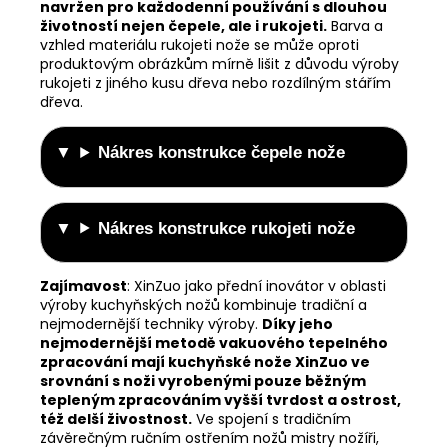
navržen pro každodenní používání s dlouhou
životností nejen čepele, ale i rukojeti.
Barva a
vzhled materiálu rukojeti nože se může oproti
produktovým obrázkům mírně lišit z důvodu výroby
rukojeti z jiného kusu dřeva nebo rozdílným stářím
dřeva.
Nákres konstrukce čepele nože
Nákres konstrukce rukojeti nože
Zajímavost
:
XinZuo jako přední inovátor v oblasti
výroby kuchyňských nožů kombinuje tradiční a
nejmodernější techniky výroby.
Díky jeho
nejmodernější metodě vakuového tepelného
zpracování mají kuchyňské nože XinZuo ve
srovnání s noži vyrobenými pouze běžným
tepleným zpracováním vyšší tvrdost a ostrost,
též delší živostnost.
Ve spojení s tradičním
závěrečným ručním ostřením nožů mistry nožíři,