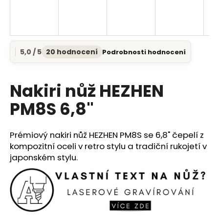
a
j
í
t
5,0 / 5
20 hodnocení
Podrobnosti hodnocení
Průměrné
?
hodnocení
produktu
je
Nakiri nůž HEZHEN
5,0
z
PM8S 6,8"
5
HLEDAT
hvězdiček.
Prémiový nakiri nůž HEZHEN PM8S se 6,8" čepelí z
kompozitní oceli v retro stylu a tradiční rukojetí v
D
japonském stylu.
o
p
o
r
u