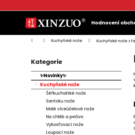
K
o
Přejít
Zpět
Zpět
š
na
Hodnocení obch
do
do
obsah
í
k
obchodu
obchodu
Domů
Kuchyňské nože
Kuchyňské nože z 
P
o
Kategorie
Přeskočit
s
kategorie
t
✨Novinky✨
r
Kuchyňské nože
a
Šéfkuchařské nože
n
Santoku nože
n
Malé víceúčelové nože
í
Na chléb a pečivo
p
Vykosťovací nože
a
Loupací nože