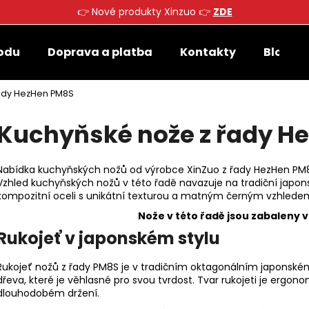
👉 Nové produkty Xinzuo 👉
ZDE
odu
Doprava a platba
Kontakty
Blog
Co potřebujete najít?
řady HezHen PM8S
Kuchyňské nože z řady H
HLEDAT
Nabídka kuchyňských nožů od výrobce XinZuo z řady HezHen PM8S,
Vzhled kuchyňských nožů v této řadě navazuje na tradiční japonsk
Doporučujeme
kompozitní oceli s unikátní texturou a matným černým vzhlede
Nože v této řadě jsou zabaleny 
Rukojeť v japonském stylu
Rukojeť nožů z řady PM8S je v tradičním oktagonálním japonském
dřeva, které je věhlasné pro svou tvrdost. Tvar rukojeti je ergon
dlouhodobém držení.