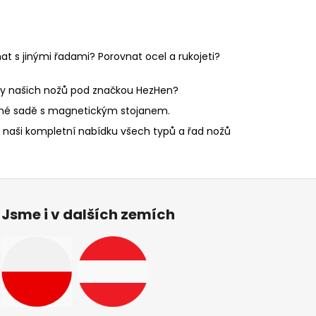
at s jinými řadami? Porovnat ocel a rukojeti?
řady našich nožů pod značkou HezHen?
dné sadě s magnetickým stojanem.
 naši kompletní nabídku všech typů a řad nožů
Jsme i v dalších zemích