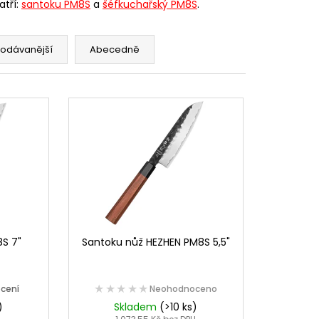
atří:
santoku PM8S
a
šéfkuchařský PM8S
.
rodávanější
Abecedně
S 7"
Santoku nůž HEZHEN PM8S 5,5"
★★★★★
★★★★★
cení
Neohodnoceno
)
Skladem
(>10 ks)