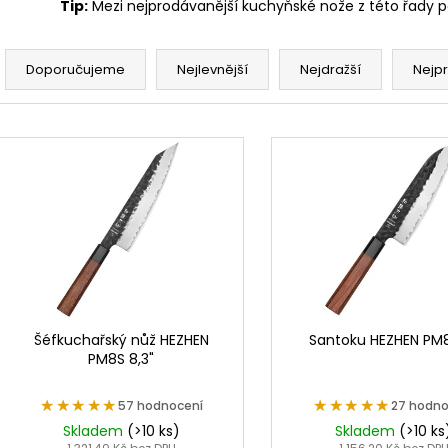
Tip:
Mezi nejprodávanější kuchyňské nože z této řady p
Ř
a
Doporučujeme
Nejlevnější
Nejdražší
Nejp
z
e
V
n
ý
í
p
p
i
r
s
o
p
d
r
u
o
k
d
Šéfkuchařský nůž HEZHEN
Santoku HEZHEN PM8
t
PM8S 8,3"
u
ů
k
★★★★★
★★★★★
★★★★★
★★★★★
57 hodnocení
27 hodno
t
Skladem
(>10 ks)
Skladem
(>10 ks
ů