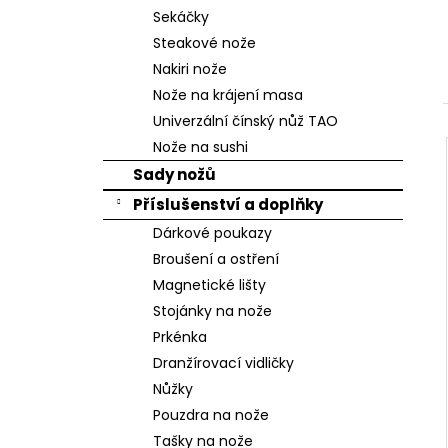
n
Sekáčky
e
Steakové nože
l
Nakiri nože
Nože na krájení masa
Univerzální čínský nůž TAO
Nože na sushi
Sady nožů
Příslušenství a doplňky
Dárkové poukazy
Broušení a ostření
Magnetické lišty
Stojánky na nože
Prkénka
Dranžírovací vidličky
Nůžky
Pouzdra na nože
Tašky na nože