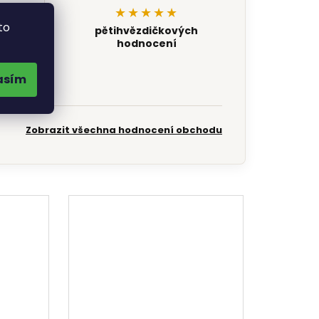
★★★★★
to
pětihvězdičkových
hodnocení
asím
Zobrazit všechna hodnocení obchodu