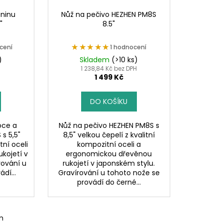
eninu
Nůž na pečivo HEZHEN PM8S
"
8.5"
★★★★★
★★★★★
cení
1 hodnocení
)
Skladem
(>10 ks)
1 238,84 Kč bez DPH
1 499 Kč
DO KOŠÍKU
oce a
Nůž na pečivo HEZHEN PM8S s
s 5,5"
8,5" velkou čepelí z kvalitní
tní oceli
kompozitní oceli a
ukojetí v
ergonomickou dřevěnou
rování u
rukojetí v japonském stylu.
dí...
Gravírování u tohoto nože se
provádí do černé...
m