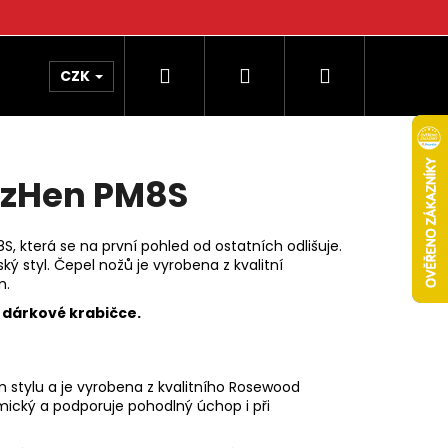
Hledat
Přihlášení
Nákupní
CZK
košík
ezHen PM8S
 která se na první pohled od ostatních odlišuje.
ý styl. Čepel nožů je vyrobena z kvalitní
m.
v dárkové krabičce.
 stylu a je vyrobena z kvalitního Rosewood
omický a podporuje pohodlný úchop i při