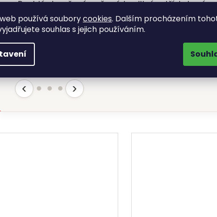
„Rychlé doručení, nuž má kvalitní ostří, takový
nuž jsem nikdy neměl.“
 web používá soubory
cookies
. Dalším procházením toho
yjadřujete souhlas s jejich používáním.
Rostislav Bures
RB
Hodnoceno 31.7.2026
tavení
Souhl
‹
›