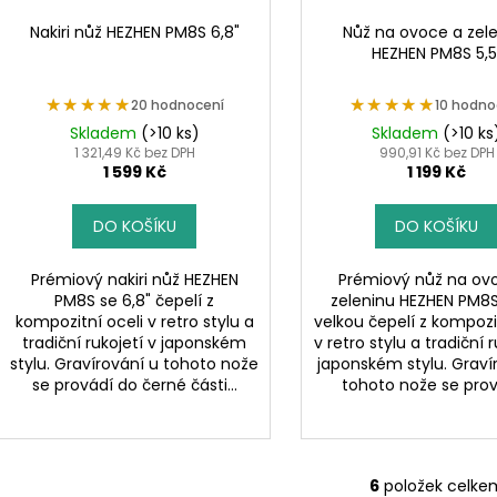
Nakiri nůž HEZHEN PM8S 6,8"
Nůž na ovoce a zel
HEZHEN PM8S 5,5
★★★★★
★★★★★
★★★★★
★★★★★
20 hodnocení
10 hodno
Skladem
(>10 ks)
Skladem
(>10 ks
1 321,49 Kč bez DPH
990,91 Kč bez DPH
1 599 Kč
1 199 Kč
DO KOŠÍKU
DO KOŠÍKU
Prémiový nakiri nůž HEZHEN
Prémiový nůž na ov
PM8S se 6,8" čepelí z
zeleninu HEZHEN PM8S 
kompozitní oceli v retro stylu a
velkou čepelí z kompozi
tradiční rukojetí v japonském
v retro stylu a tradiční r
stylu. Gravírování u tohoto nože
japonském stylu. Graví
se provádí do černé části...
tohoto nože se prová
6
položek celke
O