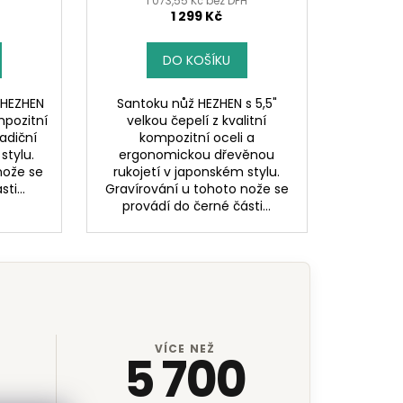
H
1 073,55 Kč bez DPH
1 299 Kč
DO KOŠÍKU
 HEZHEN
Santoku nůž HEZHEN s 5,5"
mpozitní
velkou čepelí z kvalitní
radiční
kompozitní oceli a
stylu.
ergonomickou dřevěnou
nože se
rukojetí v japonském stylu.
ti...
Gravírování u tohoto nože se
provádí do černé části...
VÍCE NEŽ
5 700