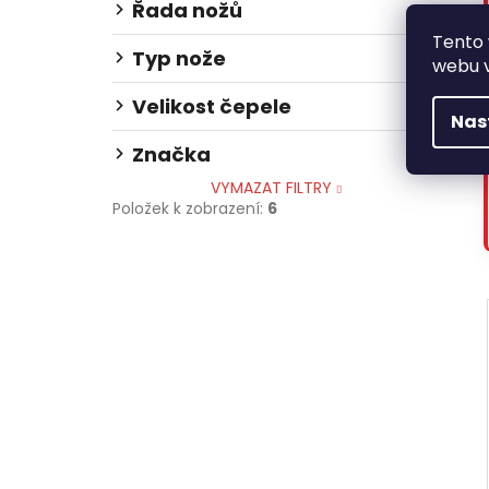
Řada nožů
Tento
Typ nože
webu v
Velikost čepele
Nas
Značka
VYMAZAT FILTRY
Položek k zobrazení:
6