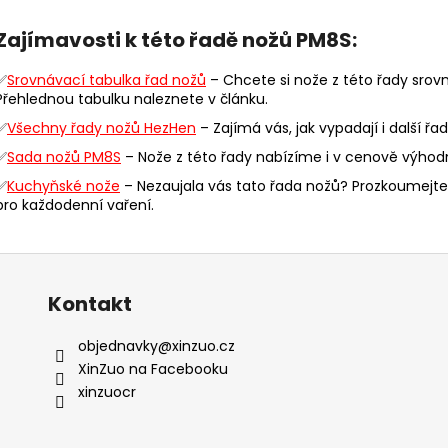
v
Zajímavosti k této řadě nožů PM8S:
l
á
✅
Srovnávací tabulka řad nožů
– Chcete si nože z této řady srovn
d
Přehlednou tabulku naleznete v článku.
a
✅
Všechny řady nožů HezHen
– Zajímá vás, jak vypadají i další 
c
í
✅
Sada nožů PM8S
– Nože z této řady nabízíme i v cenově výho
p
✅
Kuchyňské nože
– Nezaujala vás tato řada nožů? Prozkoumejte
r
pro každodenní vaření.
v
k
y
v
Kontakt
ý
p
objednavky
@
xinzuo.cz
i
XinZuo na Facebooku
s
xinzuocr
u