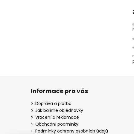
Z
á
Informace pro vás
p
a
Doprava a platba
t
Jak balíme objednávky
í
Vrácení a reklamace
Obchodní podmínky
Podmínky ochrany osobních údajů