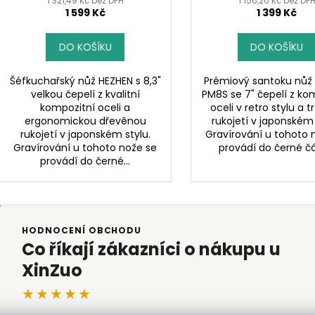
1 321,49 Kč bez DPH
1 156,20 Kč bez DP
1 599 Kč
1 399 Kč
DO KOŠÍKU
DO KOŠÍKU
Šéfkuchařský nůž HEZHEN s 8,3"
Prémiový santoku nůž
velkou čepelí z kvalitní
PM8S se 7" čepelí z ko
kompozitní oceli a
oceli v retro stylu a t
ergonomickou dřevěnou
rukojetí v japonském 
rukojetí v japonském stylu.
Gravírování u tohoto 
Gravírování u tohoto nože se
provádí do černé čás
provádí do černé...
HODNOCENÍ OBCHODU
Co říkají zákazníci o nákupu u
XinZuo
★★★★★