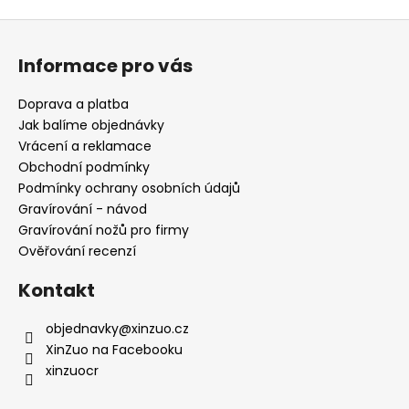
p
i
Z
s
á
u
Informace pro vás
p
a
Doprava a platba
t
Jak balíme objednávky
í
Vrácení a reklamace
Obchodní podmínky
Podmínky ochrany osobních údajů
Gravírování - návod
Gravírování nožů pro firmy
Ověřování recenzí
Kontakt
objednavky
@
xinzuo.cz
XinZuo na Facebooku
xinzuocr