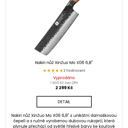
Nakiri nůž XinZuo Mo X06 6,8"
★★★★★
★★★★★
2 hodnocení
Vyprodáno
1 900 Kč bez DPH
2 299 Kč
DETAIL
Nakiri nůž XinZuo Mo X06 6,8" s unikátní damaškovou
čepelí a s ručně vyrobenou dubovou rukojetí, která
plynule přechází od světlé hřejivé barvy ke kouřově