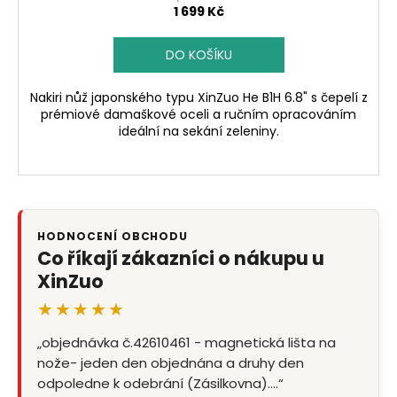
1 699 Kč
DO KOŠÍKU
Nakiri nůž japonského typu XinZuo He B1H 6.8" s čepelí z
prémiové damaškové oceli a ručním opracováním
ideální na sekání zeleniny.
HODNOCENÍ OBCHODU
Co říkají zákazníci o nákupu u
XinZuo
★★★★★
„objednávka č.42610461 - magnetická lišta na
nože- jeden den objednána a druhy den
odpoledne k odebrání (Zásilkovna).…“