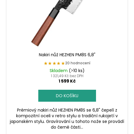
r
o
d
u
k
t
ů
Nakiri nůž HEZHEN PM8S 6,8"
★★★★★
★★★★★
20 hodnocení
Skladem
(>10 ks)
1 321,49 Kč bez DPH
1 599 Kč
DO KOŠÍKU
Prémiový nakiri nůž HEZHEN PM8S se 6,8" čepelí z
kompozitní oceli v retro stylu a tradiční rukojetí v
japonském stylu. Gravírování u tohoto nože se provádí
do černé části...