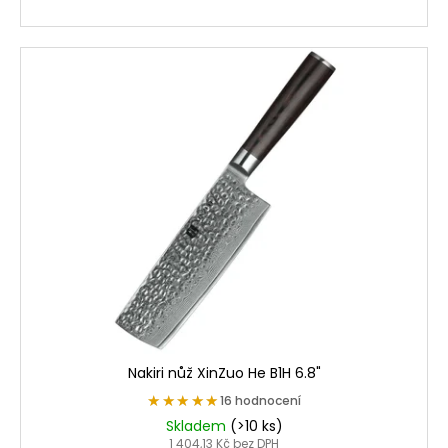
Nakiri nůž XinZuo He B1H 6.8"
★★★★★
★★★★★
16 hodnocení
Skladem
(>10 ks)
1 404,13 Kč bez DPH