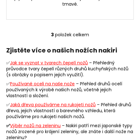
tmavé.
3
položek celkem
O
v
Zjistěte více o našich nožích nakiri
l
á
✅
Jak se vyznat v tvarech čepelí nožů
– Přehledný
d
průvodce tvary čepelí různých druhů kuchyňských nožů
a
(s obrázky a popisem jejich využití).
c
✅
Používané oceli na naše nože
– Přehled druhů ocelí
í
používaných k výrobě našich nožů, včetně jejich
p
vlastností a složení.
r
✅
Jaká dřeva používáme na rukojeti nožů
– Přehled druhů
v
dřeva, jejich vlastností a barevného vzhledu, která
k
používáme pro rukojeti našich nožů.
y
✅
Výběr nožů na zeleninu
– Nakiri patří mezi japonské typy
v
nožů zrozené pro krájení zeleniny, ale znáte i další nože na
ý
zeleninu?