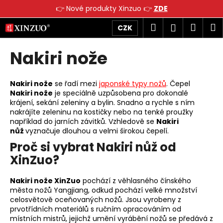
K
👉 Nové produkty Xinzuo 👉
ZDE
o
Přejít
Zpět
Zpět
Hledat
Náku
M
Přihlášen
CZK
š
na
obsah
í
košík
Nakiri nože
C
k
o
p
Nakiri nože
se řadí mezi
japonské typy nožů
. Čepel
o
Nakiri nože
je speciálně uzpůsobena pro dokonalé
krájení, sekání zeleniny a bylin. Snadno a rychle s ním
t
nakrájíte zeleninu na kostičky nebo na tenké proužky
ř
například do jarních závitků. Vzhledově se
Nakiri
e
nůž
vyznačuje dlouhou a velmi širokou čepelí.
b
Proč si vybrat Nakiri nůž od
u
XinZuo?
j
e
Nakiri nože XinZuo
pochází z věhlasného čínského
města nožů
Yangjiang, odkud pochází velké množství
t
celosvětově oceňovaných nožů. Jsou vyrobeny z
e
prvotřídních materiálů s ručním opracováním od
místních mistrů, jejichž umění vyrábění nožů se předává z
n