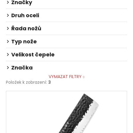
č
Značky
ů
u
j
Druh oceli
e
m
Řada nožů
e
Typ nože
Velikost čepele
Značka
VYMAZAT FILTRY
Položek k zobrazení:
3
V
ý
p
i
s
p