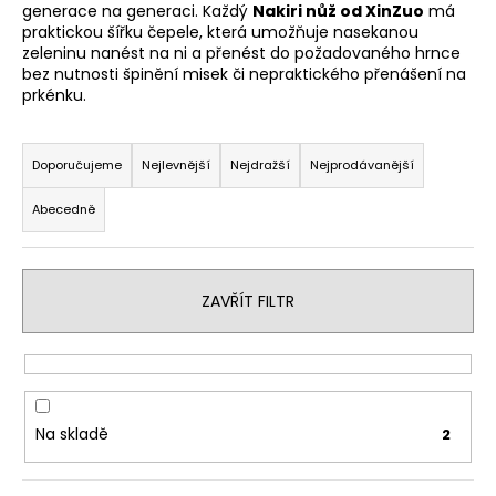
generace na generaci. Každý
Nakiri nůž od XinZuo
má
a
praktickou šířku čepele, která umožňuje nasekanou
j
zeleninu nanést na ni a přenést do požadovaného hrnce
bez nutnosti špinění misek či nepraktického přenášení na
í
prkénku.
t
Ř
?
a
Doporučujeme
Nejlevnější
Nejdražší
Nejprodávanější
z
Abecedně
e
n
HLEDAT
í
ZAVŘÍT FILTR
p
r
D
o
o
d
p
u
o
Na skladě
2
r
k
u
t