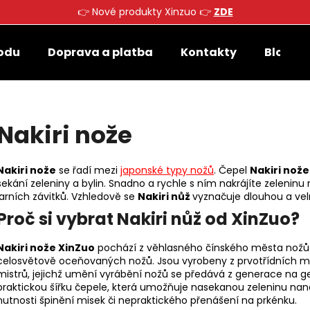
👉 Nové produkty Xinzuo 👉
ZDE
odu
Doprava a platba
Kontakty
Blog
Co potřebujete najít?
Nakiri nože
HLEDAT
Nakiri nože
se řadí mezi
japonské typy nožů
. Čepel
Nakiri nože
sekání zeleniny a bylin. Snadno a rychle s ním nakrájíte zeleninu
Doporučujeme
jarních závitků. Vzhledově se
Nakiri nůž
vyznačuje dlouhou a velm
Proč si vybrat Nakiri nůž od XinZuo?
Nakiri nože XinZuo
pochází z věhlasného čínského města nož
celosvětově oceňovaných nožů. Jsou vyrobeny z prvotřídních m
mistrů, jejichž umění vyrábění nožů se předává z generace na g
praktickou šířku čepele, která umožňuje nasekanou zeleninu na
nutnosti špinění misek či nepraktického přenášení na prkénku.