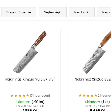
Ř
a
Doporučujeme
Nejlevnější
Nejdražší
Nejp
z
e
V
n
ý
í
p
p
i
r
s
o
p
d
r
u
o
k
d
Nakiri nůž XinZuo Yu B13R 7,3"
Nakiri nůž XinZuo B32
t
u
ů
k
★★★★★
★★★★★
★★★★★
★★★★★
17 hodnocení
2 hodno
t
Skladem
(>10 ks)
Skladem
(1 ks)
ů
1 652,07 Kč bez DPH
5 371,07 Kč bez DP
1 999 Kč
6 499 Kč