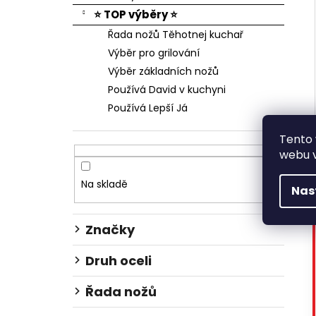
⭐ TOP výběry ⭐
Řada nožů Těhotnej kuchař
Výběr pro grilování
Výběr základních nožů
Používá David v kuchyni
Používá Lepší Já
Tento
webu v
Na skladě
2
Nas
Značky
Druh oceli
Řada nožů