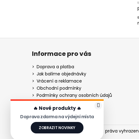
Z
á
Informace pro vás
p
a
Doprava a platba
t
Jak balíme objednávky
í
Vrácení a reklamace
Obchodní podmínky
Podmínky ochrany osobních údajů
Gravírování - návod
🔥 Nové produkty 🔥
Gravírování nožů pro firmy
Ověřování recenzí
Doprava zdarma na výdejní místa
ZOBRAZIT NOVINKY
Copyright 2026
XinZuo
. Všechna práva vyhrazen