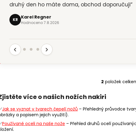
druhý den ho máte doma, obchod doporučuji“
Karel Regner
KR
Hodnoceno 7.8.2026
‹
›
2
položek celke
O
v
Zjistěte více o našich nožích nakiri
l
á
✅
Jak se vyznat v tvarech čepelí nožů
– Přehledný průvodce tvar
d
obrázky a popisem jejich využití).
a
✅
Používané oceli na naše nože
– Přehled druhů ocelí používaných
c
složení.
í