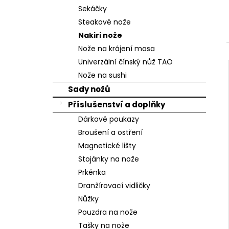
n
Sekáčky
e
Steakové nože
l
Nakiri nože
Nože na krájení masa
Univerzální čínský nůž TAO
Nože na sushi
Sady nožů
Příslušenství a doplňky
Dárkové poukazy
Broušení a ostření
Magnetické lišty
Stojánky na nože
Prkénka
Dranžírovací vidličky
Nůžky
Pouzdra na nože
Tašky na nože