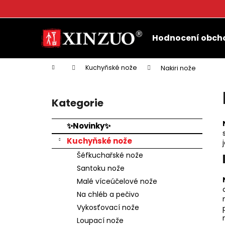
K
o
Přejít
Zpět
Zpět
š
na
Hodnocení obch
do
do
obsah
í
k
obchodu
obchodu
Domů
Kuchyňské nože
Nakiri nože
P
o
Kategorie
Přeskočit
s
kategorie
t
✨Novinky✨
r
Kuchyňské nože
a
Šéfkuchařské nože
n
Santoku nože
n
Malé víceúčelové nože
í
Na chléb a pečivo
p
Vykosťovací nože
a
Loupací nože