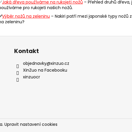
p
✅
Jaká dřeva používáme na rukojeti nožů
– Přehled druhů dřeva, 
r
používáme pro rukojeti našich nožů.
v
✅
Výběr nožů na zeleninu
– Nakiri patří mezi japonské typy nožů zr
k
na zeleninu?
y
v
ý
p
Kontakt
i
s
objednavky
@
xinzuo.cz
u
XinZuo na Facebooku
xinzuocr
a.
Upravit nastavení cookies