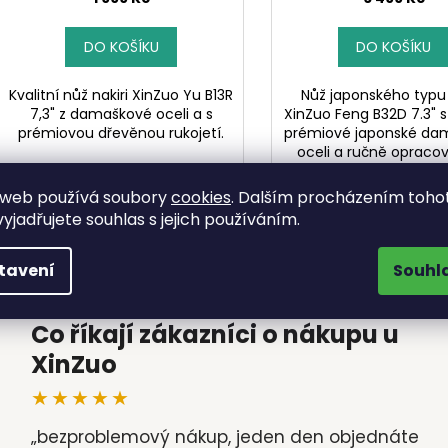
DO KOŠÍKU
DO KOŠÍKU
Kvalitní nůž nakiri XinZuo Yu B13R
Nůž japonského typu 
7,3" z damaškové oceli a s
XinZuo Feng B32D 7.3" s
prémiovou dřevěnou rukojetí.
prémiové japonské da
oceli a ručně oprac
ostřím ideální na kr
zeleniny. Zabalen v l
 web používá soubory
cookies
. Dalším procházením toho
dřevěné...
yjadřujete souhlas s jejich používáním.
tavení
Souhl
HODNOCENÍ OBCHODU
Co říkají zákazníci o nákupu u
XinZuo
★★★★★
„bezproblemový nákup, jeden den objednáte