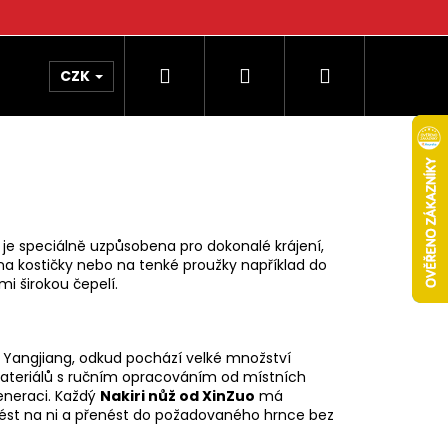
Hledat
Přihlášení
Nákupní
CZK
košík
je speciálně uzpůsobena pro dokonalé krájení,
 na kostičky nebo na tenké proužky například do
i širokou čepelí.
ů
Yangjiang, odkud pochází velké množství
ateriálů s ručním opracováním od místních
eneraci. Každý
Nakiri nůž od XinZuo
má
nést na ni a přenést do požadovaného hrnce bez