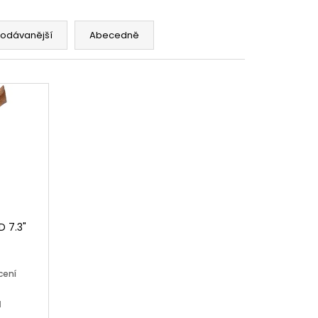
rodávanější
Abecedně
D 7.3"
cení
H