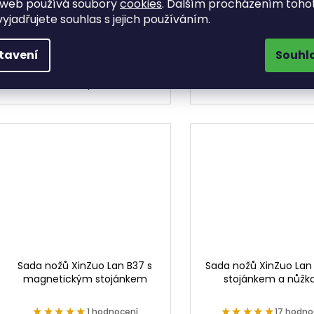
 web používá soubory
cookies
. Dalším procházením toho
Sada nožů XinZuo Feng B32 s
Sada nožů XinZuo Yu
klasickým dřevěným stojánkem
obsahuje čtyři praktick
yjadřujete souhlas s jejich používáním.
obsahuje pět nožů z prémiové
kvalitní damaškové o
damaškové oceli s ručně
ručně opracovanou če
tavení
Souhl
opracovanou čepelí a kvalitní
magnetickým stoján
diamantovou ocílku. Nože z
akáciového dřev
řady...
Sada nožů XinZuo Lan B37 s
Sada nožů XinZuo Lan
magnetickým stojánkem
stojánkem a nůžk
★★★★★
★★★★★
★★★★★
★★★★★
1 hodnocení
17 hodno