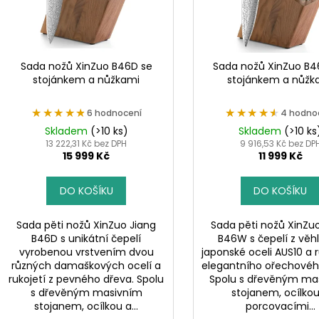
o
p
d
r
u
o
k
d
Sada nožů XinZuo B46D se
Sada nožů XinZuo B
t
stojánkem a nůžkami
stojánkem a nůžk
u
ů
k
★★★★★
★★★★★
★★★★★
★★★★★
6 hodnocení
4 hodno
t
Skladem
(>10 ks)
Skladem
(>10 ks
ů
13 222,31 Kč bez DPH
9 916,53 Kč bez DP
15 999 Kč
11 999 Kč
DO KOŠÍKU
DO KOŠÍKU
Sada pěti nožů XinZuo Jiang
Sada pěti nožů XinZu
B46D s unikátní čepelí
B46W s čepelí z věh
vyrobenou vrstvením dvou
japonské oceli AUS10 a r
různých damaškových ocelí a
elegantního ořechovéh
rukojetí z pevného dřeva. Spolu
Spolu s dřevěným ma
s dřevěným masivním
stojanem, ocílko
stojanem, ocílkou a...
porcovacími...