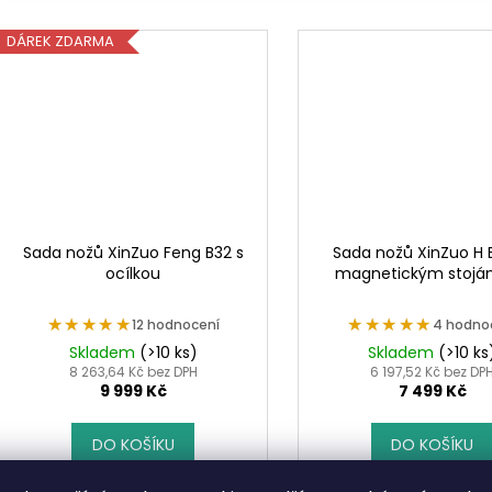
DÁREK ZDARMA
Sada nožů XinZuo Feng B32 s
Sada nožů XinZuo H 
ocílkou
magnetickým stoj
★★★★★
★★★★★
★★★★★
★★★★★
12 hodnocení
4 hodno
Skladem
(>10 ks)
Skladem
(>10 ks
8 263,64 Kč bez DPH
6 197,52 Kč bez DP
9 999 Kč
7 499 Kč
DO KOŠÍKU
DO KOŠÍKU