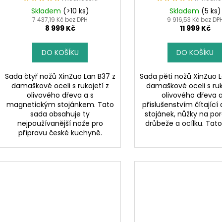
Skladem
(>10 ks)
Skladem
(5 ks)
7 437,19 Kč bez DPH
9 916,53 Kč bez DP
8 999 Kč
11 999 Kč
DO KOŠÍKU
DO KOŠÍKU
Sada čtyř nožů XinZuo Lan B37 z
Sada pěti nožů XinZuo L
damaškové oceli s rukojetí z
damaškové oceli s ruk
olivového dřeva a s
olivového dřeva a
magnetickým stojánkem. Tato
příslušenstvím čítající
sada obsahuje ty
stojánek, nůžky na po
nejpoužívanější nože pro
drůbeže a ocílku. Tato 
přípravu české kuchyně.