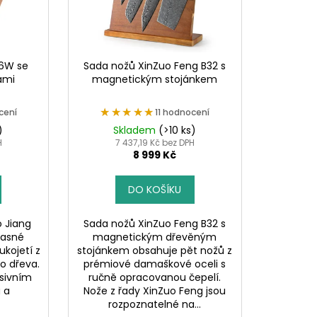
46W se
Sada nožů XinZuo Feng B32 s
ami
magnetickým stojánkem
★★★★★
★★★★★
cení
11 hodnocení
)
Skladem
(>10 ks)
H
7 437,19 Kč bez DPH
8 999 Kč
DO KOŠÍKU
o Jiang
Sada nožů XinZuo Feng B32 s
lasné
magnetickým dřevěným
ukojetí z
stojánkem obsahuje pět nožů z
o dřeva.
prémiové damaškové oceli s
sivním
ručně opracovanou čepelí.
u a
Nože z řady XinZuo Feng jsou
rozpoznatelné na...