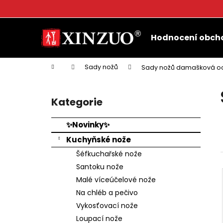
K
o
Přejít
Zpět
Zpět
š
na
Hodnocení obch
do
do
obsah
í
k
obchodu
obchodu
Domů
Sady nožů
Sady nožů damašková o
P
o
Kategorie
Přeskočit
s
kategorie
t
✨Novinky✨
r
Kuchyňské nože
a
Šéfkuchařské nože
n
Santoku nože
n
Malé víceúčelové nože
í
Na chléb a pečivo
p
Vykosťovací nože
a
Loupací nože