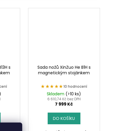
B13H s
Sada nožů XinZuo He B1H s
ánkem
magnetickým stojánkem
★★★★★
★★★★★
cení
10 hodnocení
)
Skladem
(>10 ks)
H
6 610,74 Kč bez DPH
7 999 Kč
DO KOŠÍKU