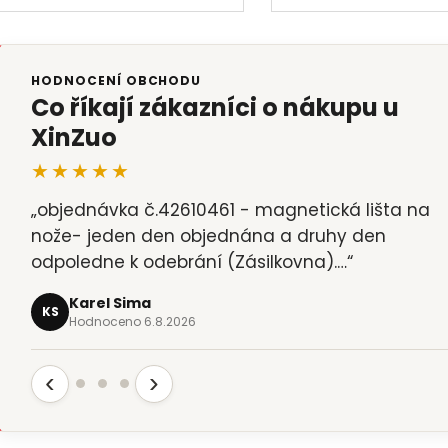
HODNOCENÍ OBCHODU
Co říkají zákazníci o nákupu u
XinZuo
★★★★★
„objednávka č.42610461 - magnetická lišta na
nože- jeden den objednána a druhy den
odpoledne k odebrání (Zásilkovna).…“
Karel Sima
KS
Hodnoceno 6.8.2026
‹
›