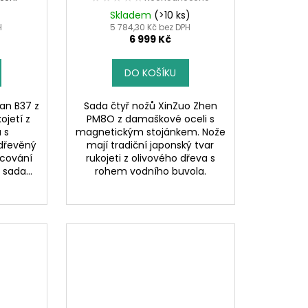
Skladem
(>10 ks)
H
5 784,30 Kč bez DPH
6 999 Kč
DO KOŠÍKU
an B37 z
Sada čtyř nožů XinZuo Zhen
ojetí z
PM8O z damaškové oceli s
 s
magnetickým stojánkem. Nože
 dřevěný
mají tradiční japonský tvar
rcování
rukojeti z olivového dřeva s
sada...
rohem vodního buvola.