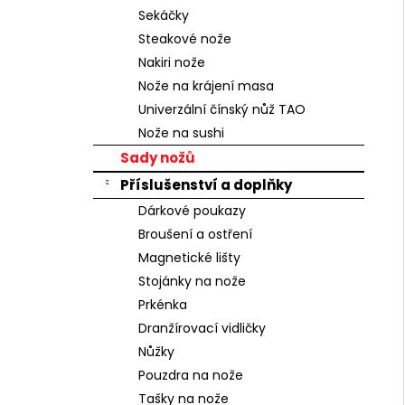
n
Sekáčky
e
Steakové nože
l
Nakiri nože
Nože na krájení masa
Univerzální čínský nůž TAO
Nože na sushi
Sady nožů
Příslušenství a doplňky
Dárkové poukazy
Broušení a ostření
Magnetické lišty
Stojánky na nože
Prkénka
Dranžírovací vidličky
Nůžky
Pouzdra na nože
Tašky na nože