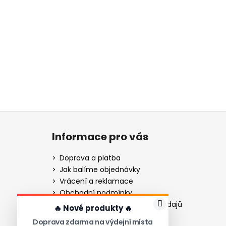
Z
á
Informace pro vás
p
a
Doprava a platba
t
Jak balíme objednávky
í
Vrácení a reklamace
Obchodní podmínky
Podmínky ochrany osobních údajů
🔥 Nové produkty 🔥
Gravírování - návod
Doprava zdarma na výdejní místa