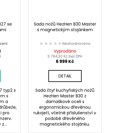
B27 se
Sada nožů HezHen B30 Master
ami
s magnetickým stojánkem
★★★★★
★★★★★
cení
Neohodnoceno
)
Vyprodáno
H
5 784,30 Kč bez DPH
6 999 Kč
DETAIL
7 typ2 s
Sada čtyř kuchyňských nožů
em s
HezHen Master B30 z
em a
damaškové oceli s
drůbeže,
ergonomickou dřevěnou
i pro
rukojetí, včetně příslušenství v
nzerv.
podobě dřevěného
z...
magnetického stojánku.