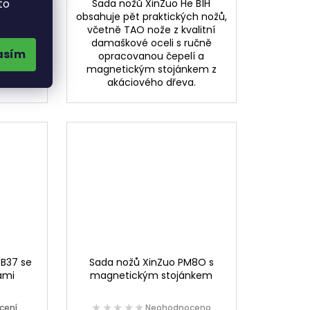
to
 B13H
Sada nožů XinZuo He B1H
é nože z
obsahuje pět praktických nožů,
celi s
včetně TAO nože z kvalitní
pelí a
damaškové oceli s ručně
asím
kem z
opracovanou čepelí a
a.
magnetickým stojánkem z
akáciového dřeva.
 B37 se
Sada nožů XinZuo PM8O s
ami
magnetickým stojánkem
★★★★★
★★★★★
cení
Neohodnoceno