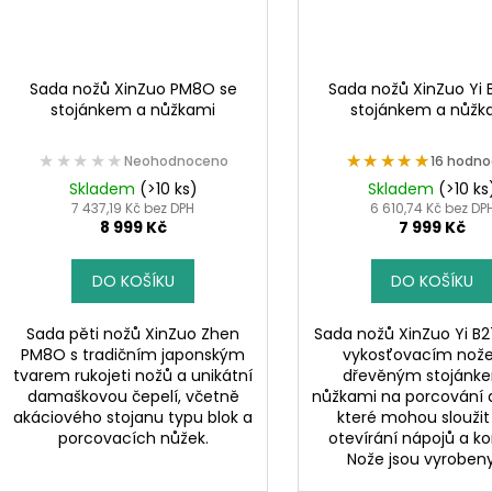
Sada nožů XinZuo PM8O se
Sada nožů XinZuo Yi 
stojánkem a nůžkami
stojánkem a nůžk
★★★★★
★★★★★
★★★★★
★★★★★
Neohodnoceno
16 hodno
Skladem
(>10 ks)
Skladem
(>10 ks
7 437,19 Kč bez DPH
6 610,74 Kč bez DP
8 999 Kč
7 999 Kč
DO KOŠÍKU
DO KOŠÍKU
Sada pěti nožů XinZuo Zhen
Sada nožů XinZuo Yi B2
PM8O s tradičním japonským
vykosťovacím nož
tvarem rukojeti nožů a unikátní
dřevěným stojánk
damaškovou čepelí, včetně
nůžkami na porcování 
akáciového stojanu typu blok a
které mohou sloužit 
porcovacích nůžek.
otevírání nápojů a ko
Nože jsou vyrobeny 