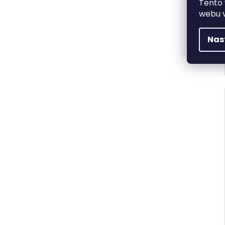
Tento
webu v
Nas