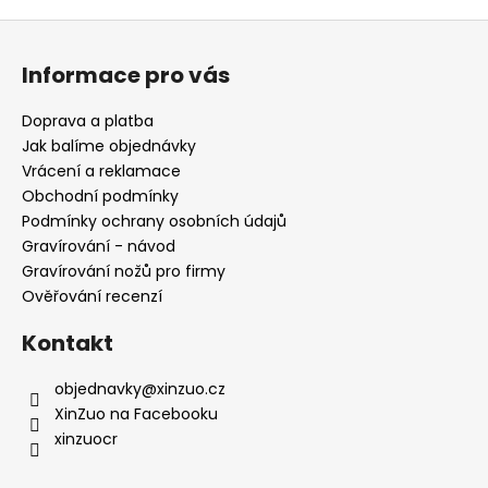
Z
á
Informace pro vás
p
a
Doprava a platba
t
Jak balíme objednávky
í
Vrácení a reklamace
Obchodní podmínky
Podmínky ochrany osobních údajů
Gravírování - návod
Gravírování nožů pro firmy
Ověřování recenzí
Kontakt
objednavky
@
xinzuo.cz
XinZuo na Facebooku
xinzuocr