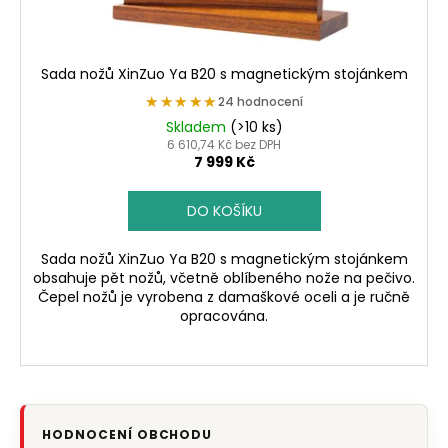
Sada nožů XinZuo Ya B20 s magnetickým stojánkem
★★★★★
★★★★★
24 hodnocení
Skladem
(>10 ks)
6 610,74 Kč bez DPH
7 999 Kč
DO KOŠÍKU
Sada nožů XinZuo Ya B20 s magnetickým stojánkem
obsahuje pět nožů, včetně oblíbeného nože na pečivo.
Čepel nožů je vyrobena z damaškové oceli a je ručně
opracována.
HODNOCENÍ OBCHODU