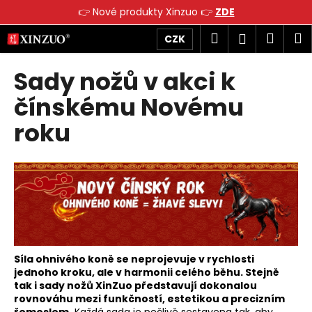
K
👉 Nové produkty Xinzuo 👉
ZDE
o
Přejít
Zpět
Zpět
Hledat
Náku
M
Přihlášen
CZK
š
na
obsah
í
košík
Sady nožů v akci k
C
k
o
čínskému Novému
p
roku
o
t
ř
e
b
u
j
e
Síla ohnivého koně se neprojevuje v rychlosti
t
jednoho kroku, ale v harmonii celého běhu. Stejně
tak i sady nožů XinZuo představují dokonalou
e
rovnováhu mezi funkčností, estetikou a precizním
n