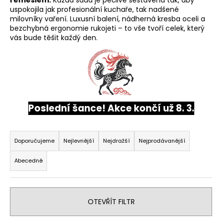
řemeslem.
Každá sada je pečlivě sestavena tak, aby
a
uspokojila jak profesionální kuchaře, tak nadšené
milovníky vaření. Luxusní balení, nádherná kresba oceli a
j
bezchybná ergonomie rukojeti – to vše tvoří celek, který
í
vás bude těšit každý den.
t
?
Poslední šance! Akce končí už 8. 3.
HLEDAT
Ř
a
Doporučujeme
Nejlevnější
Nejdražší
Nejprodávanější
z
D
Abecedně
e
o
p
n
o
í
r
OTEVŘÍT FILTR
p
u
r