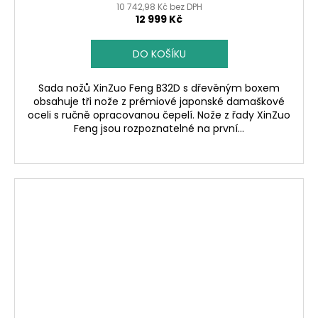
10 742,98 Kč bez DPH
12 999 Kč
DO KOŠÍKU
Sada nožů XinZuo Feng B32D s dřevěným boxem
obsahuje tři nože z prémiové japonské damaškové
oceli s ručně opracovanou čepelí. Nože z řady XinZuo
Feng jsou rozpoznatelné na první...