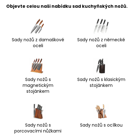
a
Objevte celou naši nabídku sad kuchyňských nožů.
c
í
p
r
v
Sady nožů z damaškové
Sady nožů z německé
oceli
oceli
k
y
v
ý
p
Sady nožů s
Sady nožů s klasickým
i
magnetickým
stojánkem
s
stojánkem
u
Sady nožů s
Sady nožů s ocílkou
porcovacími nůžkami