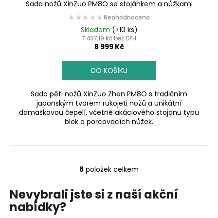
Sada nožů XinZuo PM8O se stojánkem a nůžkami
★★★★★
★★★★★
Neohodnoceno
Skladem
(>10 ks)
7 437,19 Kč bez DPH
8 999 Kč
DO KOŠÍKU
Sada pěti nožů XinZuo Zhen PM8O s tradičním
japonským tvarem rukojeti nožů a unikátní
damaškovou čepelí, včetně akáciového stojanu typu
blok a porcovacích nůžek.
8
položek celkem
O
v
Nevybrali jste si z naší akční
l
nabídky?
á
d