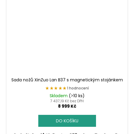
Sada nožů XinZuo Lan B37 s magnetickým stojánkem
★★★★★
★★★★★
1 hodnocení
Skladem
(>10 ks)
7 437,19 Kč bez DPH
8 999 Kč
DO KOŠÍKU