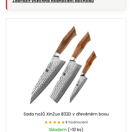
Zobrazit všechna hodnocení obchodu
Sada nožů XinZuo B32D v dřevěném boxu
★★★★★
★★★★★
8 hodnocení
Skladem
(>10 ks)