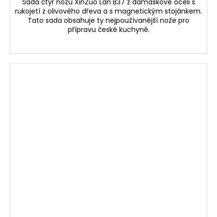
Sada čtyř nožů XinZuo Lan B37 z damaškové oceli s
rukojetí z olivového dřeva a s magnetickým stojánkem.
Tato sada obsahuje ty nejpoužívanější nože pro
přípravu české kuchyně.