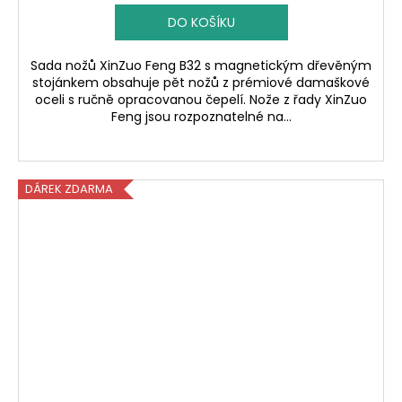
DO KOŠÍKU
Sada nožů XinZuo Feng B32 s magnetickým dřevěným
stojánkem obsahuje pět nožů z prémiové damaškové
oceli s ručně opracovanou čepelí. Nože z řady XinZuo
Feng jsou rozpoznatelné na...
DÁREK ZDARMA