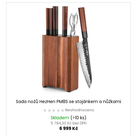
č
V
o
u
ý
d
j
p
e
u
m
i
k
e
s
t
p
ů
r
o
d
u
k
t
ů
Sada nožů HezHen PM8S se stojánkem a nůžkami
★★★★★
★★★★★
Neohodnoceno
Skladem
(>10 ks)
5 784,30 Kč bez DPH
6 999 Kč