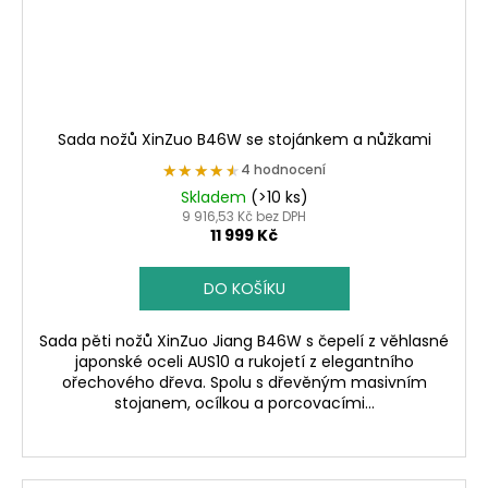
Sada nožů XinZuo B46W se stojánkem a nůžkami
★★★★★
★★★★★
4 hodnocení
Skladem
(>10 ks)
9 916,53 Kč bez DPH
11 999 Kč
DO KOŠÍKU
Sada pěti nožů XinZuo Jiang B46W s čepelí z věhlasné
japonské oceli AUS10 a rukojetí z elegantního
ořechového dřeva. Spolu s dřevěným masivním
stojanem, ocílkou a porcovacími...