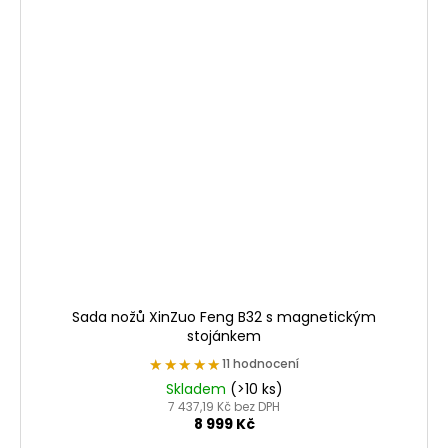
Sada nožů XinZuo Feng B32 s magnetickým
stojánkem
★★★★★
★★★★★
11 hodnocení
Skladem
(>10 ks)
7 437,19 Kč bez DPH
8 999 Kč