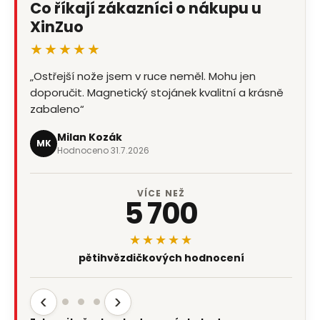
Co říkají zákazníci o nákupu u
XinZuo
★★★★★
„Ostřejší nože jsem v ruce neměl. Mohu jen
doporučit. Magnetický stojánek kvalitní a krásně
zabaleno“
Milan Kozák
MK
Hodnoceno 31.7.2026
VÍCE NEŽ
5 700
★★★★★
pětihvězdičkových hodnocení
‹
›