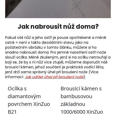
Jak nabrousit nůž doma?
Pokud váš nůž a jeho ostří je pouze opotřebené a méně
ostré = není v takto dezolátním stavu, jako na
počátečním obrázku v tomto článku, můžete si ho
snadno nabrousit doma. Pro jemné naostření ostří nože
slouží ocílka. Méně zkušeným, jenž si na ocílku netroufají a
bojí se, že by s ní nůž více ztupili, můžeme doporučit náš
brousící kámen, jehož součástí je praktická vodící lišta,
jenž drží sama správný úhel při broušení nože (Více
informací:
Jak udržet úhel při broušení nože
).