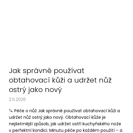
č
u
j
e
m
e
Jak správně používat
obtahovací kůži a udržet nůž
ostrý jako nový
2.5.2026
🔪 Péče o nůž Jak správně používat obtahovací kůži a
udržet nůž ostrý jako nový. Obtahovací kůže je
nejšetrnější způsob, jak udržet ostří kuchyňského nože
v perfektní kondici. Minutu péče po každém použití – a