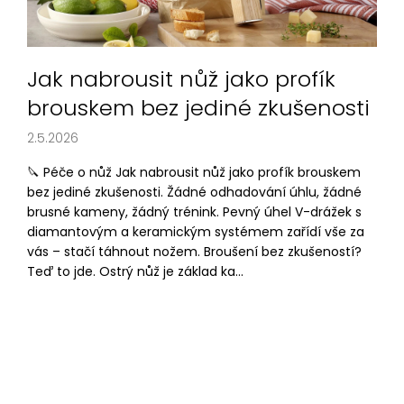
l
l
a
á
j
n
í
k
Jak nabrousit nůž jako profík
t
ů
brouskem bez jediné zkušenosti
?
2.5.2026
🔪 Péče o nůž Jak nabrousit nůž jako profík brouskem
bez jediné zkušenosti. Žádné odhadování úhlu, žádné
HLEDAT
brusné kameny, žádný trénink. Pevný úhel V-drážek s
diamantovým a keramickým systémem zařídí vše za
vás – stačí táhnout nožem. Broušení bez zkušeností?
Teď to jde. Ostrý nůž je základ ka...
D
o
p
o
r
u