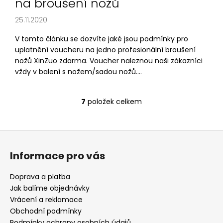
na broušení nožů
25.11.2020
V tomto článku se dozvíte jaké jsou podmínky pro
uplatnění voucheru na jedno profesionální broušení
nožů XinZuo zdarma. Voucher naleznou naši zákazníci
vždy v balení s nožem/sadou nožů....
7
položek celkem
O
v
l
Z
á
á
d
Informace pro vás
p
a
c
a
Doprava a platba
í
t
Jak balíme objednávky
p
í
Vrácení a reklamace
r
Obchodní podmínky
v
Podmínky ochrany osobních údajů