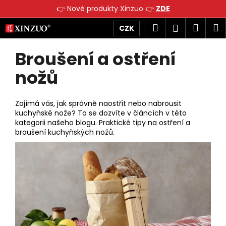
K
👉 Nové produkty Xinzuo 👉
ZDE
o
Přejít
Zpět
Zpět
Hledat
Náku
M
Přihlášen
CZK
š
na
obsah
í
košík
Broušení a ostření
C
P
k
o
o
nožů
p
s
o
t
Zajímá vás, jak správně naostřit nebo nabrousit
t
r
kuchyňské nože? To se dozvíte v článcích v této
ř
a
kategorii našeho blogu. Praktické tipy na ostření a
e
n
broušení kuchyňských nožů.
b
n
V
u
í
ý
j
p
p
e
a
i
t
n
s
e
e
č
n