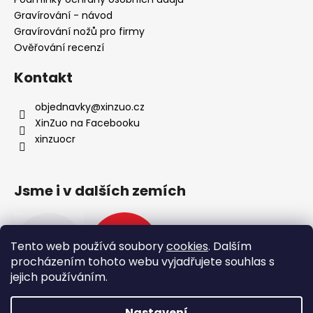
k
Gravírování - návod
y
Gravírování nožů pro firmy
v
Ověřování recenzí
ý
p
Kontakt
i
s
objednavky
@
xinzuo.cz
u
XinZuo na Facebooku
xinzuocr
Jsme i v dalších zemích
Tento web používá soubory
cookies
. Dalším
procházením tohoto webu vyjadřujete souhlas s
jejich používáním.
Nastavení