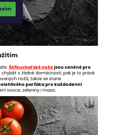
asím
užitím
aře.
Šéfkuchařské nože
jsou ceněné pro
ěl chybět v žádné domácnosti, pak je to právě
zovaných nožů, takže se stane
polehlivého parťáka pro každodenní
ení ovoce, zeleniny i masa.