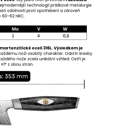
ejmodernější technologií práškové metalurgie
asti odolnosti proti opotřebení a zároveň
je 60–62 HRC
.
 martenzitické oceli 316L. Výsledkem je
každému noži osobitý charakter. Odstín kresby
 každého nože zcela unikátní vzhled. Ostří je
±1° z obou stran.