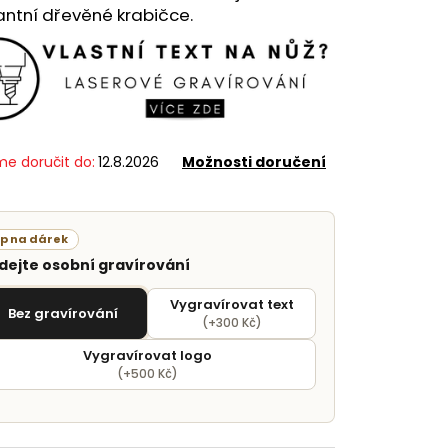
ntní dřevěné krabičce.
e doručit do:
12.8.2026
Možnosti doručení
ip na dárek
idejte osobní gravírování
Vygravírovat text
Bez gravírování
(+300 Kč)
Vygravírovat logo
(+500 Kč)