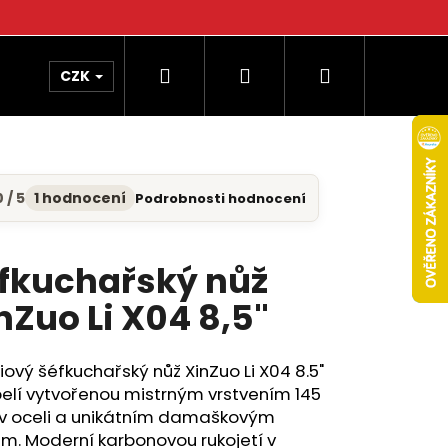
Hledat
Přihlášení
Nákupní
CZK
košík
 / 5
1 hodnocení
Podrobnosti hodnocení
měrné
nocení
uktu
fkuchařský nůž
nZuo Li X04 8,5"
diček.
ový šéfkuchařský nůž XinZuo Li X04 8.5"
elí vytvořenou mistrným vrstvením 145
ev oceli a unikátním damaškovým
m. Moderní karbonovou rukojetí v