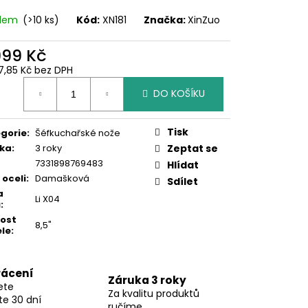
adem
(>10 ks)
Kód:
XN181
Značka:
XinZuo
999 Kč
7,85 Kč bez DPH
ná
DO KOŠÍKU
:
Tisk
gorie
:
Šéfkuchařské nože
ka
:
3 roky
Zeptat se
7331898769483
Hlídat
 oceli
:
Damašková
Sdílet
a
Li X04
ů
:
kost
8,5"
le
:
rácení
Záruka 3 roky
ete
Za kvalitu produktů
te 30 dní
ručíme.