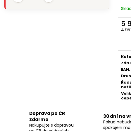
Skl
5 
4 95
Měr
cena
Kate
Záru
EAN
:
Druh
Řad
nož
Veli
čepe
Doprava po ČR
30 dní na v
zdarma
Pokud nebud
Nakupujte s dopravou
spokojeni má
po ČR do výdejních