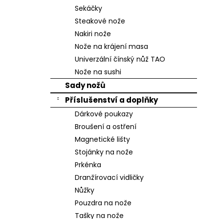
n
Sekáčky
e
Steakové nože
l
Nakiri nože
Nože na krájení masa
Univerzální čínský nůž TAO
Nože na sushi
Sady nožů
Příslušenství a doplňky
Dárkové poukazy
Broušení a ostření
Magnetické lišty
Stojánky na nože
Prkénka
Dranžírovací vidličky
Nůžky
Pouzdra na nože
Tašky na nože