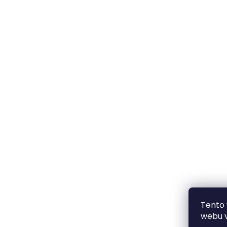
Tento
webu v