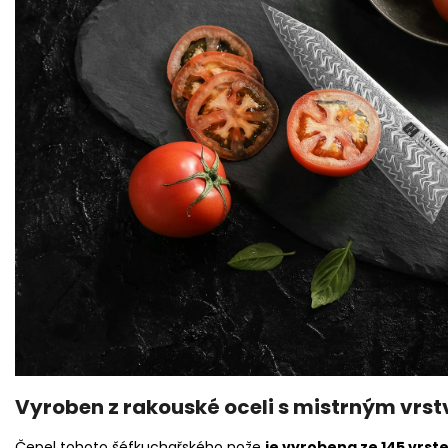
Vyroben z rakouské oceli s mistrným vrst
Čepel tohoto šéfkuchařského nože
je vyrobena ze 145 vrste