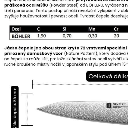
prášková ocel M390
(Powder Steel) od BÖHLERU, vyráběná n
třetí generace. Tento postup přináší revoluční vylepšení v obl
zvyšuje houževnatost i pevnost oceli. Tvrdost čepele dosahu
Jádro čepele je z obou stran kryto 72 vrstvami speciální
přirozený damaškový vzor
(Nature Pattern), který dodává 
na čepeli se může lišit, protože skládání vrstev oceli vytváří u
ručně broušeno mistry nožíři v japonském stylu pod úhlem 15° 