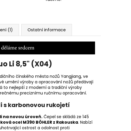
ní (1)
Ostatní informace
o Li 8,5" (X04)
radičního čínského města nožů
Yangjiang, ve
si své umění výroby a opracování nožů předávají
 to nejlepší z moderní a tradiční výroby
věrečnému preciznímu ručnímu opracování.
li s karbonovou rukojetí
i na novou úroveň.
Čepel se skládá ze 145
šková ocel M390 BÖHLER z Rakouska
. Nabízí
hotrvající ostrost a odolnost proti