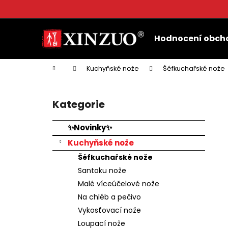
K
o
Přejít
Zpět
Zpět
š
na
Hodnocení obch
do
do
obsah
í
k
obchodu
obchodu
Domů
Kuchyňské nože
Šéfkuchařské nože
P
o
Kategorie
Přeskočit
s
kategorie
t
✨Novinky✨
r
Kuchyňské nože
a
Šéfkuchařské nože
n
Santoku nože
n
Malé víceúčelové nože
í
Na chléb a pečivo
p
Vykosťovací nože
a
Loupací nože