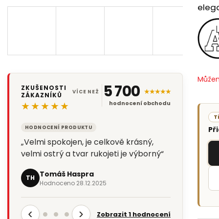
elega
Můžem
5 700
ZKUŠENOSTI
★★★★★
VÍCE NEŽ
ZÁKAZNÍKŮ
★★★★★
hodnocení obchodu
T
HODNOCENÍ PRODUKTU
Př
„Velmi spokojen, je celkově krásný,
velmi ostrý a tvar rukojeti je výborný“
Tomáš Haspra
TH
Hodnoceno 28.12.2025
‹
›
Zobrazit 1 hodnocení