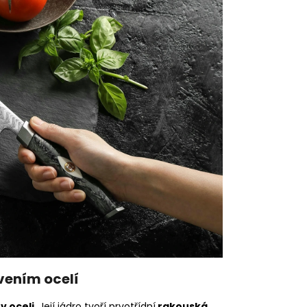
vením ocelí
v oceli
. Její jádro tvoří prvotřídní
rakouská