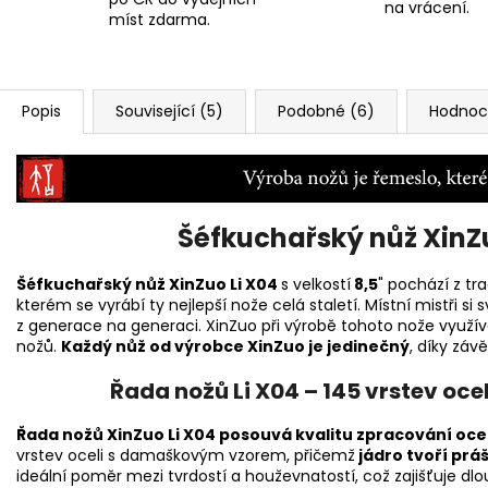
na vrácení.
míst zdarma.
Popis
Související (5)
Podobné (6)
Hodnoce
Šéfkuchařský nůž XinZu
Šéfkuchařský nůž XinZuo Li X04
s velkostí
8,5
" pochází z t
kterém se vyrábí ty nejlepší nože celá staletí. Místní mistři 
z generace na generaci. XinZuo při výrobě tohoto nože využívá
nožů.
Každý nůž od výrobce XinZuo je jedinečný
, díky zá
Řada nožů Li X04 – 145 vrstev oce
Řada nožů XinZuo Li X04
posouvá kvalitu zpracování ocel
vrstev oceli s damaškovým vzorem, přičemž
jádro tvoří prá
ideální poměr mezi tvrdostí a houževnatostí, což zajišťuje dlou