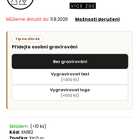
č
u
j
Můžeme doručit do:
11.8.2026
Možnosti doručení
e
m
e
Tip na dárek
Přidejte osobní gravírování
Bez gravírování
Vygravírovat text
(+300 Kč)
Vygravírovat logo
(+500 Kč)
Skladem
(>10 ks)
Kód:
XN182
Značka:
XinZuo