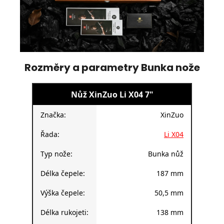
Rozměry a parametry Bunka nože
Nůž XinZuo Li X04 7"
Značka:
XinZuo
Řada:
Li X04
Typ nože:
Bunka nůž
Délka čepele:
187 mm
Výška čepele:
50,5 mm
Délka rukojeti:
138 mm