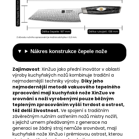
Nákres konstrukce čepele nože
Zajímavost
:
XinZuo jako přední inovátor v oblasti
výroby kuchyňských nožů kombinuje tradiční a
nejmodernější techniky výroby.
Díky jeho
nejmodernější metodě vakuového tepelného
zpracování mají kuchyňské nože XinZuo ve
srovnání s noži vyrobenými pouze běžným
tepleným zpracováním vyšší tvrdost a ostrost,
též delší živostnost.
Ve spojení s tradičním
závěrečným ručním ostřením nožů mistry nožíři,
s jejichž umem předávaným z generace na
generaci se žádný stroj nemůže srovnávat, mají
kuchyňské nože XinZuo i prémiovou ostrost, kterou