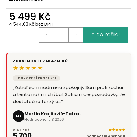
5 499 Kč
4 544,63 Kč bez DPH
Měrná
DO KOŠÍKU
cena:
ZKUŠENOSTI ZÁKAZNÍKŮ
★★★★★
HODNOCENÍ PRODUKTU
„Zatiaľ som nadmieru spokojný. Som profi kuchár
a tento nôž mi chýbal. Spĺňa moje požiadavky. Je
dostatočne tenký a…“
Martin Krajčovič-Tatrabanka
MK
Hodnoceno 17.3.2026
★★★★★
VÍCE NEŽ
5 700
hodnocení obchodu