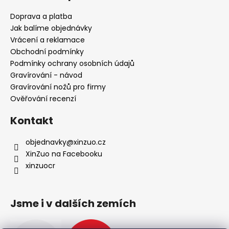
p
a
Doprava a platba
t
Jak balíme objednávky
í
Vrácení a reklamace
Obchodní podmínky
Podmínky ochrany osobních údajů
Gravírování - návod
Gravírování nožů pro firmy
Ověřování recenzí
Kontakt
objednavky
@
xinzuo.cz
XinZuo na Facebooku
xinzuocr
Jsme i v dalších zemích