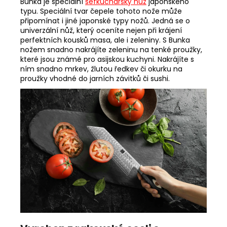
Bunka je speciální
šéfkuchařský nůž
japonského
typu. Speciální tvar čepele tohoto nože může
připomínat i jiné japonské typy nožů. Jedná se o
univerzální nůž, který oceníte nejen při krájení
perfektních kousků masa, ale i zeleniny. S Bunka
nožem snadno nakrájíte zeleninu na tenké proužky,
které jsou známé pro asijskou kuchyni. Nakrájíte s
ním snadno mrkev, žlutou ředkev či okurku na
proužky vhodné do jarních závitků či sushi.