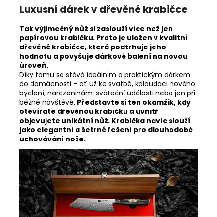
Luxusní dárek v dřevěné krabičce
Tak výjimečný nůž si zaslouží více než jen
papírovou krabičku. Proto je uložen v kvalitní
dřevěné krabičce, která podtrhuje jeho
hodnotu a povyšuje dárkové balení na novou
úroveň.
Díky tomu se stává ideálním a praktickým dárkem
do domácnosti – ať už ke svatbě, kolaudaci nového
bydlení, narozeninám, sváteční události nebo jen při
běžné návštěvě.
Představte si ten okamžik, kdy
otevíráte dřevěnou krabičku a uvnitř
objevujete unikátní nůž. Krabička navíc slouží
jako elegantní a šetrné řešení pro dlouhodobé
uchovávání nože.