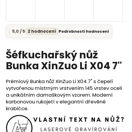
a
j
í
t
5,0 / 5
2 hodnocení
Podrobnosti hodnocení
Průměrné
?
hodnocení
produktu
je
Šéfkuchařský nůž
5,0
z
Bunka XinZuo Li X04 7"
5
HLEDAT
hvězdiček.
Prémiový Bunka nůž XinZuo Li X04 7" s čepelí
vytvořenou mistrným vrstvením 145 vrstev oceli
D
a unikátním damaškovým vzorem. Moderní
o
karbonovou rukojetí v elegantní dřevěné
p
krabičce.
o
r
u