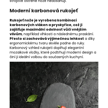
strojově ostřené nože nedosahují.
Moderní karbonová rukojeť
Rukojeť nože je vyrobena kombinací
karbonových vláken a pryskyřice, což jí
zajišťuje maximální odolnost vůči vnějším
vlivům
, například vlhkosti a následnému praskání.
Přesto si zachovává výjimečnou lehkost
a díky
ergonomickému tvaru skvěle padne do ruky.
Karbonový vzhled rukojeti doplňují elegantní
mozaikové vložky, které podtrhují moderní design a
činí ji ideální volbou do současných kuchyní.