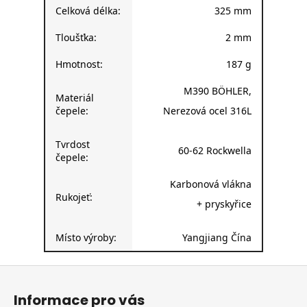
Celková délka:
325 mm
Tloušťka:
2 mm
Hmotnost:
187 g
M390 BÖHLER,
Materiál
čepele:
Nerezová ocel 316
L
Tvrdost
60-62 Rockwella
čepele:
Karbonová vlákna
Rukojeť:
+ pryskyřice
Místo výroby:
Yangjiang Čína
Z
á
Informace pro vás