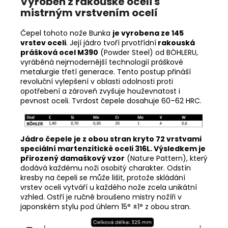
Vyroben z rakouské oceli s
mistrným vrstvením ocelí
Čepel tohoto nože Bunka
je vyrobena ze 145
vrstev oceli
. Její jádro tvoří prvotřídní
rakouská
prášková ocel M390
(Powder Steel) od BÖHLERU,
vyráběná nejmodernější technologií práškové
metalurgie třetí generace. Tento postup přináší
revoluční vylepšení v oblasti odolnosti proti
opotřebení a zároveň zvyšuje houževnatost i
pevnost oceli. Tvrdost čepele dosahuje 60–62 HRC.
Jádro čepele je z obou stran kryto 72 vrstvami
speciální martenzitické oceli 316L. Výsledkem je
přirozený damaškový vzor
(Nature Pattern), který
dodává každému noži osobitý charakter. Odstín
kresby na čepeli se může lišit, protože skládání
vrstev oceli vytváří u každého nože zcela unikátní
vzhled. Ostří je ručně broušeno mistry nožíři v
japonském stylu pod úhlem 15° ±1° z obou stran.