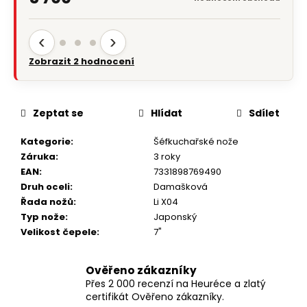
‹
›
Zobrazit 2 hodnocení
Zeptat se
Hlídat
Sdílet
Kategorie
:
Šéfkuchařské nože
Záruka
:
3 roky
EAN
:
7331898769490
Druh oceli
:
Damašková
Řada nožů
:
Li X04
Typ nože
:
Japonský
Velikost čepele
:
7"
Ověřeno zákazníky
Přes 2 000 recenzí na Heuréce a zlatý
certifikát Ověřeno zákazníky.