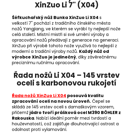
XinZuo Li 7" (X04)
Šéfkuchařský nůž Bunka XinZuo Li X04
s
velkostí
7" pochází z tradičního čínského města
nožů
Yangjiang, ve kterém se vyrábí ty nejlepší nože
celá staletí. Místní mistři si své umění výroby a
opracování nožů předávají z generace na generaci.
XinZuo při výrobě tohoto nože využívá to nejlepší z
moderní a tradiční výroby nožů.
Každý nůž od
výrobce XinZuo je jedinečný
, díky závěrečnému
preciznímu ručnímu opracování.
Řada nožů Li X04 – 145 vrstev
oceli s karbonovou rukojetí
Řada nožů XinZuo Li X04
posouvá kvalitu
zpracování oceli na novou úroveň.
Čepel se
skládá ze 145 vrstev oceli s damaškovým vzorem,
přičemž
jádro tvoří prášková ocel M390 BÖHLER z
Rakouska
. Nabízí ideální poměr mezi tvrdostí a
houževnatostí, což zajišťuje dlouhotrvající ostrost a
odolnost proti vylamování.