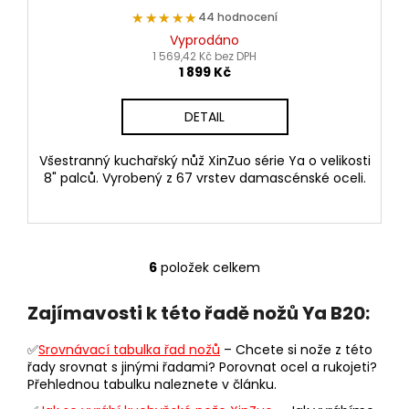
★★★★★
★★★★★
44 hodnocení
Vyprodáno
1 569,42 Kč bez DPH
1 899 Kč
DETAIL
Všestranný kuchařský nůž XinZuo série Ya o velikosti
8" palců. Vyrobený z 67 vrstev damascénské oceli.
6
položek celkem
O
v
Zajímavosti k této řadě nožů Ya B20:
l
á
✅
Srovnávací tabulka řad nožů
– Chcete si nože z této
d
řady srovnat s jinými řadami? Porovnat ocel a rukojeti?
a
Přehlednou tabulku naleznete v článku.
c