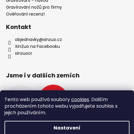
Gravírování - návod
Gravírování nožů pro firmy
Ověřování recenzí
Kontakt
objednavky
@
xinzuo.cz
XinZuo na Facebooku
xinzuocr
Jsme i v dalších zemích
Tento web používá soubory
cookies
. Dalším
procházením tohoto webu vyjadřujete souhlas s
jejich používáním.
Nastavení
Vytvořil Shoptet
🔥 Nové produkty 🔥