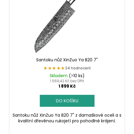
Santoku nůž XinZuo Ya B20 7"
★★★★★
★★★★★
24 hodnocení
Skladem
(>10 ks)
1 569,42 Kč bez DPH
1 899 Kč
DO KOŠÍKU
Santoku nůž XinZuo Ya B20 7" z damaškové oceli a s
kvalitní dřevěnou rukojetí pro pohodlné krájení.