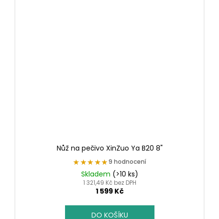
Nůž na pečivo XinZuo Ya B20 8"
★★★★★
★★★★★
9 hodnocení
Skladem
(>10 ks)
1 321,49 Kč bez DPH
1 599 Kč
DO KOŠÍKU