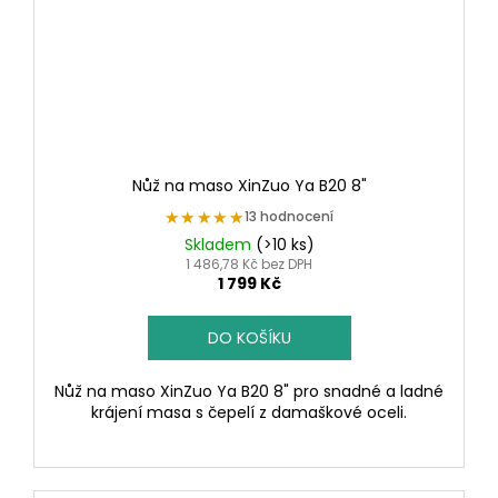
Nůž na maso XinZuo Ya B20 8"
★★★★★
★★★★★
13 hodnocení
Skladem
(>10 ks)
1 486,78 Kč bez DPH
1 799 Kč
DO KOŠÍKU
Nůž na maso XinZuo Ya B20 8" pro snadné a ladné
krájení masa s čepelí z damaškové oceli.