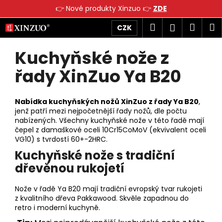
K
👉 Nové produkty Xinzuo 👉
ZDE
o
Přejít
Zpět
Zpět
Hledat
Náku
M
Přihlášen
CZK
š
na
obsah
í
košík
Kuchyňské nože z
C
P
k
o
o
řady XinZuo Ya B20
p
s
o
t
Nabídka kuchyňských nožů XinZuo z řady Ya B20
,
t
r
jenž patří mezi nejpočetnější řady nožů, dle počtu
ř
a
nabízených. Všechny kuchyňské nože v této řadě mají
e
n
čepel z damaškové oceli 10Cr15CoMoV (ekvivalent oceli
VG10) s tvrdostí 60+-2HRC.
b
n
Kuchyňské nože s tradiční
u
í
dřevěnou rukojetí
j
p
e
a
Nože v řadě Ya B20 mají tradiční evropský tvar rukojeti
t
n
z kvalitního dřeva Pakkawood. Skvěle zapadnou do
e
e
retro i moderní kuchyně.
n