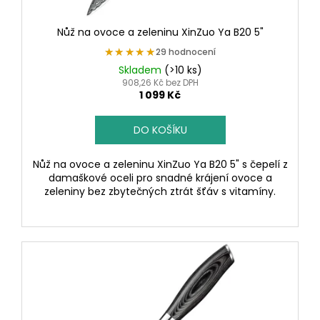
č
k
u
t
j
Nůž na ovoce a zeleninu XinZuo Ya B20 5"
ů
e
★★★★★
★★★★★
29 hodnocení
m
Skladem
(>10 ks)
e
908,26 Kč bez DPH
1 099 Kč
DO KOŠÍKU
Nůž na ovoce a zeleninu XinZuo Ya B20 5" s čepelí z
damaškové oceli pro snadné krájení ovoce a
zeleniny bez zbytečných ztrát šťáv s vitamíny.