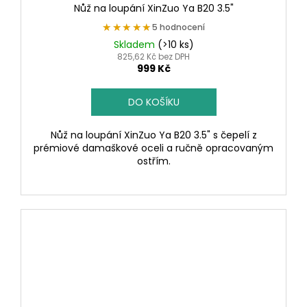
Nůž na loupání XinZuo Ya B20 3.5"
★★★★★
★★★★★
5 hodnocení
Skladem
(>10 ks)
825,62 Kč bez DPH
999 Kč
DO KOŠÍKU
Nůž na loupání XinZuo Ya B20 3.5" s čepelí z
prémiové damaškové oceli a ručně opracovaným
ostřím.