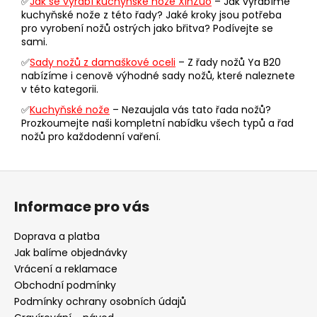
✅
Jak se vyrábí kuchyňské nože XinZuo
– Jak vyrábíme
í
kuchyňské nože z této řady? Jaké kroky jsou potřeba
p
pro vyrobení nožů ostrých jako břitva? Podívejte se
r
sami.
v
✅
Sady nožů z damaškové oceli
– Z řady nožů Ya B20
k
nabízíme i cenově výhodné sady nožů, které naleznete
y
v této kategorii.
v
✅
Kuchyňské nože
– Nezaujala vás tato řada nožů?
ý
Prozkoumejte naši kompletní nabídku všech typů a řad
p
nožů pro každodenní vaření.
i
s
Z
u
á
Informace pro vás
p
a
Doprava a platba
t
Jak balíme objednávky
í
Vrácení a reklamace
Obchodní podmínky
Podmínky ochrany osobních údajů