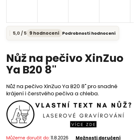
a
j
í
t
5,0 / 5
9 hodnocení
Podrobnosti hodnocení
Průměrné
?
hodnocení
produktu
je
Nůž na pečivo XinZuo
5,0
z
Ya B20 8"
5
HLEDAT
hvězdiček.
Nůž na pečivo XinZuo Ya B20 8" pro snadné
krájení i čerstvého pečiva a chleba.
D
o
p
o
r
u
Můžeme doručit do:
11.8.2026
Možnosti doručení