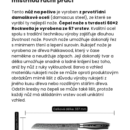
mistrnou ruční prací
Tento
nůž na pečivo
je vyroben
z prvotřídní
damaškové oceli
(damascus steel), ze které se
vyrábí ty nejlepší nože.
Čepel nože s tvrdostí 60±2
Rockwella je vyrobena ze 67 vrstev
. Kvalitní ocel
spolu s tradiční technikou výroby zajišťuje dlouhou
životnost nože. Povrch nože umožňuje dokonalý řez
s minimem tření a lepení surovin. Rukojeť nože je
vyrobena ze dřeva Pakkawood, který v čase
neměkne a neudržuje zápach. Její dokonalý tvar a
délka umožňuje snadné a ladné krájení bez toho,
aniž by nůž z ruky vyklouzával. Barva a vzhled
materiálu rukojeti nože se může oproti produktovým
obrázkům mírně lišit z důvodu výroby rukojeti z
jiného kusu dřeva nebo rozdílným stářím dřeva.
Odstín kresby na čepeli se může také lišit, protože
každý nůž má skládáním vrstev oceli unikátní
vzhled.