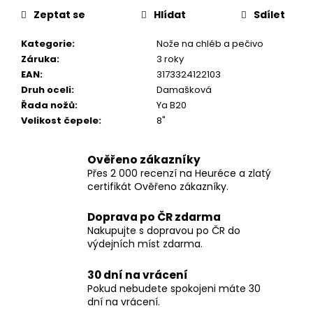
Zeptat se
Hlídat
Sdílet
Kategorie
:
Nože na chléb a pečivo
Záruka
:
3 roky
EAN
:
3173324122103
Druh oceli
:
Damašková
Řada nožů
:
Ya B20
Velikost čepele
:
8"
Ověřeno zákazníky
Přes 2 000 recenzí na Heuréce a zlatý
certifikát Ověřeno zákazníky.
Doprava po ČR zdarma
Nakupujte s dopravou po ČR do
výdejních míst zdarma.
30 dní na vrácení
Pokud nebudete spokojeni máte 30
dní na vrácení.