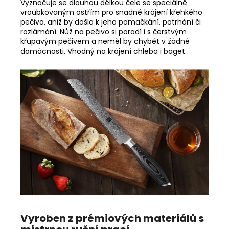
Vyznačuje se dlouhou délkou čele se speciálně
vroubkovaným ostřím pro snadné krájení křehkého
pečiva, aniž by došlo k jeho pomačkání, potrhání či
rozlámání. Nůž na pečivo si poradí i s čerstvým
křupavým pečivem a neměl by chybět v žádné
domácnosti. Vhodný na krájení chleba i baget.
Vyroben z prémiových materiálů s