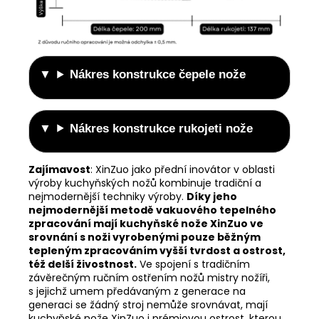
Nákres konstrukce čepele nože
Nákres konstrukce rukojeti nože
Zajímavost
:
XinZuo jako přední inovátor v oblasti
výroby kuchyňských nožů kombinuje tradiční a
nejmodernější techniky výroby.
Díky jeho
nejmodernější metodě vakuového tepelného
zpracování mají kuchyňské nože XinZuo ve
srovnání s noži vyrobenými pouze běžným
tepleným zpracováním vyšší tvrdost a ostrost,
též delší živostnost.
Ve spojení s tradičním
závěrečným ručním ostřením nožů mistry nožíři,
s jejichž umem předávaným z generace na
generaci se žádný stroj nemůže srovnávat, mají
kuchyňské nože XinZuo i prémiovou ostrost, kterou