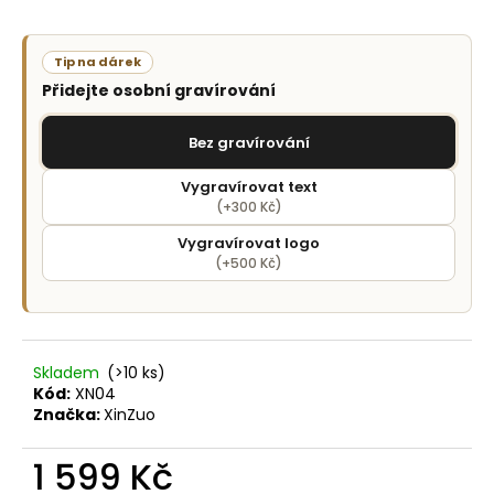
č
u
j
Tip na dárek
e
Přidejte osobní gravírování
m
e
Bez gravírování
Vygravírovat text
(+300 Kč)
Vygravírovat logo
(+500 Kč)
Skladem
(>10 ks)
Kód:
XN04
Značka:
XinZuo
1 599 Kč