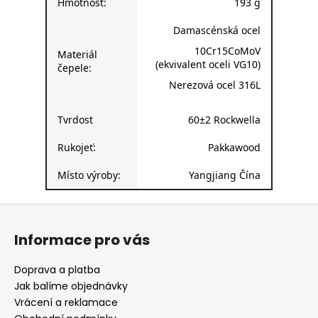
Hmotnost:
193 g
Damascénská ocel
10Cr15CoMoV
Materiál
(ekvivalent oceli VG10)
čepele:
Nerezová ocel 316L
Tvrdost
60±2 Rockwella
Rukojeť:
Pakkawood
Místo výroby:
Yangjiang Čína
Z
á
Informace pro vás
p
a
Doprava a platba
t
Jak balíme objednávky
í
Vrácení a reklamace