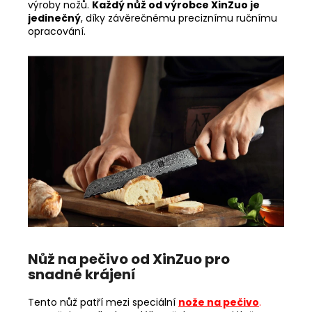
výroby nožů.
Každý nůž od výrobce XinZuo je
jedinečný
, díky závěrečnému preciznímu ručnímu
opracování.
Nůž na pečivo od XinZuo pro
snadné krájení
Tento nůž patří mezi speciální
nože na pečivo
.