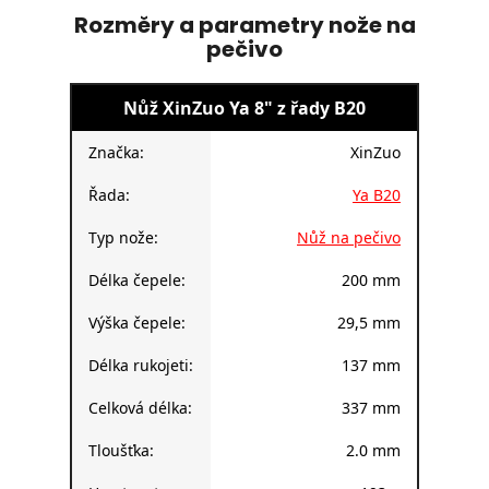
Rozměry a parametry nože na
pečivo
Nůž XinZuo Ya 8" z řady B20
Značka:
XinZuo
Řada:
Ya B20
Typ nože:
Nůž na pečivo
Délka čepele:
200 mm
Výška čepele:
29,5 mm
Délka rukojeti:
137 mm
Celková délka:
337 mm
Tloušťka:
2.0 mm