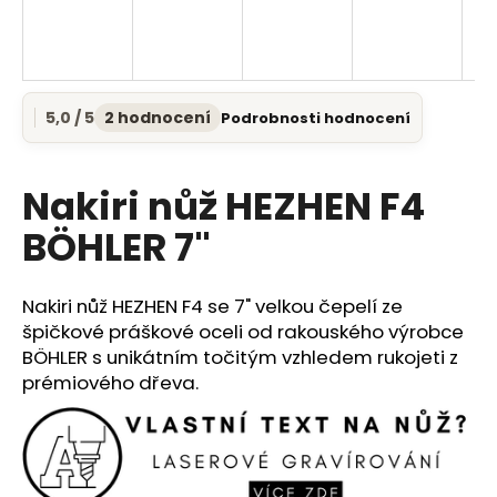
a
j
í
t
5,0 / 5
2 hodnocení
Podrobnosti hodnocení
Průměrné
?
hodnocení
produktu
je
Nakiri nůž HEZHEN F4
5,0
z
BÖHLER 7"
5
HLEDAT
hvězdiček.
Nakiri nůž HEZHEN F4 se 7" velkou čepelí ze
špičkové práškové oceli od rakouského výrobce
D
BÖHLER s unikátním točitým vzhledem rukojeti z
o
prémiového dřeva.
p
o
r
u