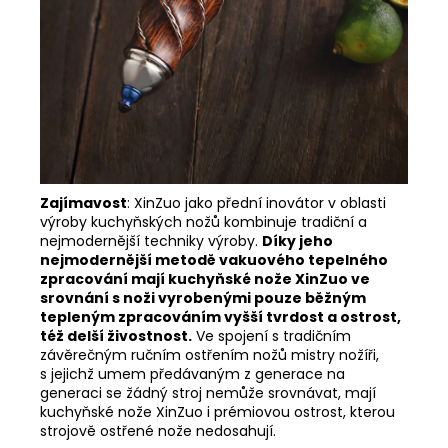
Zajímavost
:
XinZuo jako přední inovátor v oblasti
výroby kuchyňských nožů kombinuje tradiční a
nejmodernější techniky výroby.
Díky jeho
nejmodernější metodě vakuového tepelného
zpracování mají kuchyňské nože XinZuo ve
srovnání s noži vyrobenými pouze běžným
tepleným zpracováním vyšší tvrdost a ostrost,
též delší živostnost.
Ve spojení s tradičním
závěrečným ručním ostřením nožů mistry nožíři,
s jejichž umem předávaným z generace na
generaci se žádný stroj nemůže srovnávat, mají
kuchyňské nože XinZuo i prémiovou ostrost, kterou
strojově ostřené nože nedosahují.