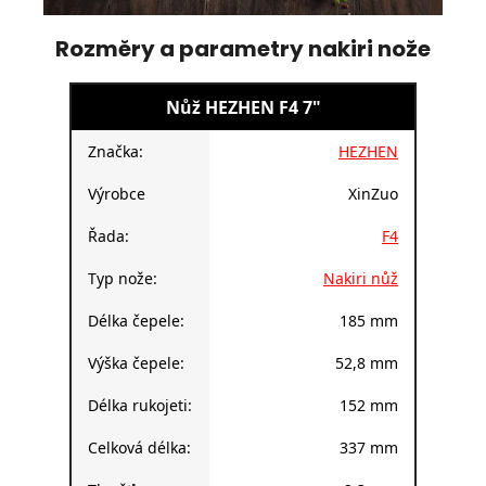
Rozměry a parametry nakiri nože
Nůž HEZHEN F4 7"
Značka:
HEZHEN
Výrobce
XinZuo
Řada:
F4
Typ nože:
Nakiri nůž
Délka čepele:
185 mm
Výška čepele:
52,8 mm
Délka rukojeti:
152 mm
Celková délka:
337 mm