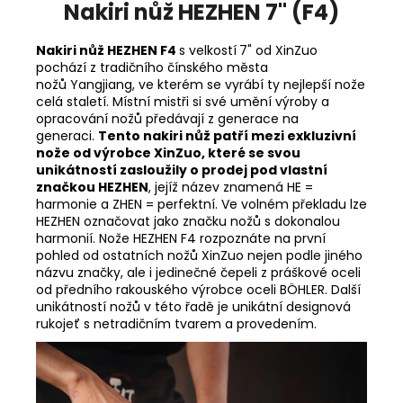
Nakiri nůž HEZHEN 7" (F4)
Nakiri nůž HEZHEN F4
s velkostí
7" od XinZuo
pochází z tradičního čínského města
nožů
Yangjiang, ve kterém se vyrábí ty nejlepší nože
celá staletí. Místní mistři si své umění výroby a
opracování nožů předávají z generace na
generaci.
Tento nakiri nůž patří mezi exkluzivní
nože od výrobce XinZuo, které se svou
unikátností zasloužily o prodej pod vlastní
značkou HEZHEN
, jejíž název znamená HE =
harmonie a ZHEN = perfektní. Ve volném překladu lze
HEZHEN označovat jako značku nožů s dokonalou
harmonií.
Nože HEZHEN F4 rozpoznáte na první
pohled od ostatních nožů XinZuo nejen podle jiného
názvu značky, ale i jedinečné čepeli z práškové oceli
od předního rakouského výrobce oceli BÖHLER. Další
unikátností nožů v této řadě je unikátní designová
rukojeť s netradičním tvarem a provedením
.