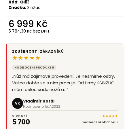
Kód:
XN113
Značka:
XinZuo
6 999 Kč
5 784,30 Kč bez DPH
Měrná
cena:
ZKUŠENOSTI ZÁKAZNÍKŮ
★★★★★
HODNOCENÍ PRODUKTU
„Nůž má zajímavé provedení. Je nesmírně ostrý.
Velice dobře se s ním pracuje. Od firmy KSINZUO
mám celou sadu nožů a…“
Vladimír Kotál
VK
Hodnoceno 15.7.2022
★★★★★
VÍCE NEŽ
5 700
hodnocení obchodu