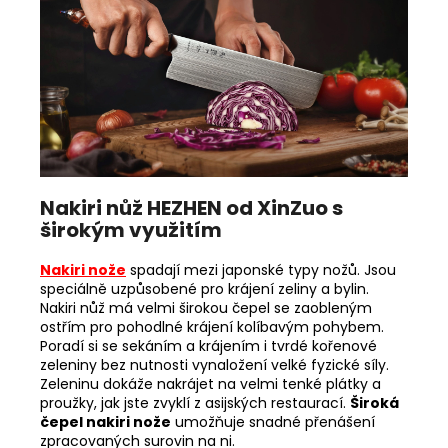
Nakiri nůž HEZHEN od XinZuo s
širokým využitím
Nakiri nože
spadají mezi japonské typy nožů. Jsou
speciálně uzpůsobené pro krájení zeliny a bylin.
Nakiri nůž má velmi širokou čepel se zaobleným
ostřím pro pohodlné krájení kolíbavým pohybem.
Poradí si se sekáním a krájením i tvrdé kořenové
zeleniny bez nutnosti vynaložení velké fyzické síly.
Zeleninu dokáže nakrájet na velmi tenké plátky a
proužky, jak jste zvyklí z asijských restaurací.
Široká
čepel nakiri nože
umožňuje snadné přenášení
zpracovaných surovin na ni.