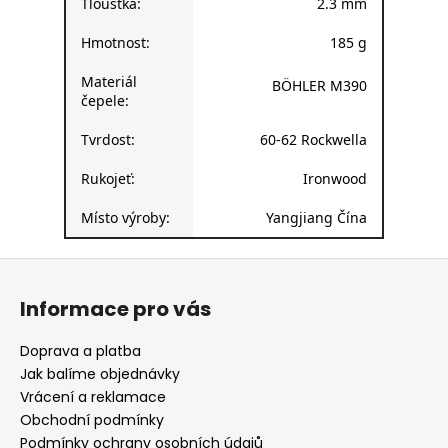
Tloušťka:
2.3 mm
Hmotnost:
185 g
Materiál
BÖHLER M390
čepele:
Tvrdost:
60-62 Rockwella
Rukojeť:
Ironwood
Místo výroby:
Yangjiang Čína
Z
á
Informace pro vás
p
a
Doprava a platba
t
Jak balíme objednávky
í
Vrácení a reklamace
Obchodní podmínky
Podmínky ochrany osobních údajů