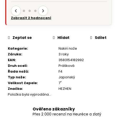
‹
›
Zobrazit 2 hodnocení
Zeptat se
Hlídat
Sdílet
Kategorie
:
Nakiri nože
Záruka
:
3 roky
EAN
:
3583154182992
Druh oceli
:
Prášková
Řada nožů
:
F4
Typ nože
:
Japonský
Velikost čepele
:
7"
Značka
:
HEZHEN
Položka byla vyprodána…
Ověřeno zákazníky
Přes 2 000 recenzí na Heuréce a zlatý