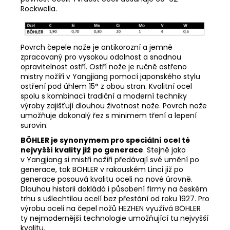
Rockwella.
Povrch čepele nože je antikorozní a jemně
zpracovaný pro vysokou odolnost a snadnou
opravitelnost ostří. Ostří nože je ručně ostřeno
mistry nožíři v Yangjiang pomocí japonského stylu
ostření pod úhlem 15° z obou stran.
Kvalitní ocel
spolu s kombinací tradiční a moderní techniky
výroby zajišťují dlouhou životnost nože. Povrch nože
umožňuje dokonalý řez s minimem tření a lepení
surovin.
BÖHLER je synonymem pro speciální ocel té
nejvyšší kvality již po generace
. Stejně jako
v Yangjiang si mistři nožíři předávají své umění po
generace, tak BÖHLER v rakouském Linci již po
generace posouvá kvalitu oceli na nové úrovně.
Dlouhou historii dokládá i působení firmy na českém
trhu s ušlechtilou ocelí bez přestání od roku 1927. Pro
výrobu oceli na čepel nožů HEZHEN využívá BÖHLER
ty nejmodernější technologie umožňující tu nejvyšší
kvalitu.