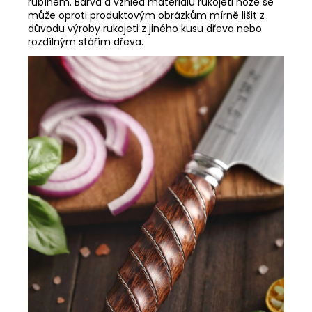
rubínem.
Barva a vzhled materiálu rukojeti nože se
může oproti produktovým obrázkům mírně lišit z
důvodu výroby rukojeti z jiného kusu dřeva nebo
rozdílným stářím dřeva.