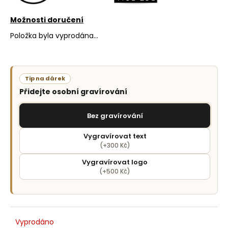
č
u
Možnosti doručení
j
e
Položka byla vyprodána…
m
e
Tip na dárek
Přidejte osobní gravírování
Bez gravírování
Vygravírovat text
(+300 Kč)
Vygravírovat logo
(+500 Kč)
Vyprodáno