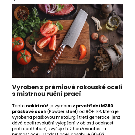
Vyroben z prémiové rakouské oceli
s mistrnou ruční prací
Tento
nakiri
nůž
je vyroben
z prvotřídní M390
práškové oceli
(Powder steel) od BÖHLER, která je
vyrobena práškovou metalurgií třetí generace, jenž
dává oceli revoluční vylepšení v oblasti odolnosti
proti opotřebení, zvyšuje též houževnatost a
pevnost oceli. Tvrdost oceli dosahuje 60-62