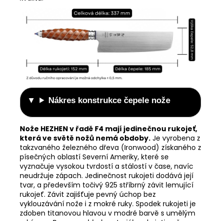
Nákres konstrukce čepele nože
Nože HEZHEN v řadě F4 mají jedinečnou rukojeť,
která ve světě nožů nemá obdoby.
Je vyrobena z
takzvaného železného dřeva (Ironwood) získaného z
písečných oblastí Severní Ameriky, které se
vyznačuje vysokou tvrdostí a stálostí v čase, navíc
neudržuje zápach. Jedinečnost rukojeti dodává její
tvar, a především točivý 925 stříbrný závit lemující
rukojeť.
Závit zajišťuje pevný úchop bez
vyklouzávání nože i z mokré ruky.
Spodek rukojeti je
zdoben titanovou hlavou v modré barvě s umělým