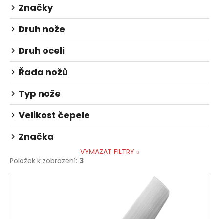
č
Značky
ů
u
j
Druh nože
e
m
Druh oceli
e
Řada nožů
Typ nože
Velikost čepele
Značka
VYMAZAT FILTRY
Položek k zobrazení:
3
V
ý
p
i