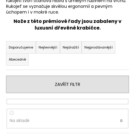
rukojeti tvoří titanová hlava s umělým rubínem na vrchu.
a
Rukojeť se vyznačuje skvělou ergonomií a pevným
úchopem i v mokré ruce.
j
Nože z této prémiové řady jsou zabaleny v
í
luxusní dřevěné krabičce.
t
?
Ř
a
Doporučujeme
Nejlevnější
Nejdražší
Nejprodávanější
z
Abecedně
e
HLEDAT
n
í
ZAVŘÍT FILTR
p
r
D
o
o
p
d
o
u
Na skladě
0
r
k
u
t