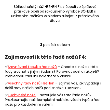
Šéfkuchařský nůž HEZHEN F4 s čepelí ze špičkové
práškové oceli od rakouského výrobce BÖHLER s
unikátním točitým vzhledem rukojeti z prémiového
dřeva.
3
položek celkem
O
v
Zajímavosti k této řadě nožů F4:
l
á
✅
Srovnávací tabulka řad nožů
– Chcete si nože z této
d
řady srovnat s jinými řadami? Porovnat ocel a rukojeti?
a
Přehlednou tabulku naleznete v článku.
c
✅
Všechny řady nožů HezHen
– Zajímá vás, jak vypadají i
í
další řady našich nožů pod značkou HezHen?
p
r
✅
Kuchyňské nože
– Nezaujala vás tato řada nožů?
Prozkoumejte naši kompletní nabídku všech typů a řad
v
nožů pro každodenní vaření.
k