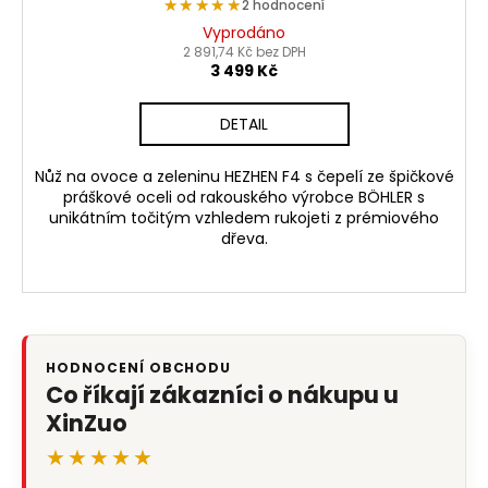
★★★★★
★★★★★
2 hodnocení
Vyprodáno
2 891,74 Kč bez DPH
3 499 Kč
DETAIL
Nůž na ovoce a zeleninu HEZHEN F4 s čepelí ze špičkové
práškové oceli od rakouského výrobce BÖHLER s
unikátním točitým vzhledem rukojeti z prémiového
dřeva.
HODNOCENÍ OBCHODU
Co říkají zákazníci o nákupu u
XinZuo
★★★★★