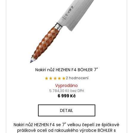
s
p
r
o
d
u
k
t
ů
Nakiri nůž HEZHEN F4 BÖHLER 7"
★★★★★
★★★★★
2 hodnocení
Vyprodáno
5 784,30 Kč bez DPH
6 999 Kč
DETAIL
Nakiri nůž HEZHEN F4 se 7" velkou čepelí ze špičkové
práškové oceli od rakouského výrobce BÖHLER s