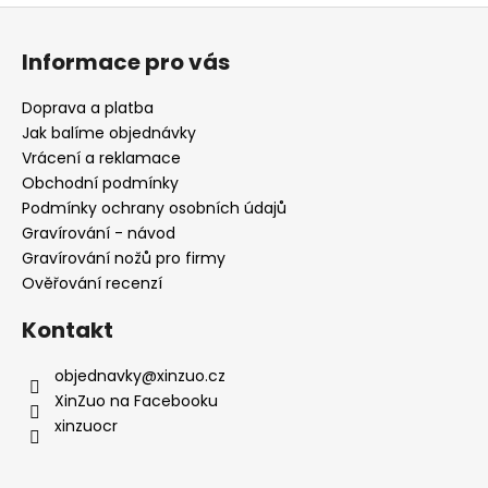
y
Z
v
á
ý
Informace pro vás
p
p
a
i
Doprava a platba
s
t
Jak balíme objednávky
u
í
Vrácení a reklamace
Obchodní podmínky
Podmínky ochrany osobních údajů
Gravírování - návod
Gravírování nožů pro firmy
Ověřování recenzí
Kontakt
objednavky
@
xinzuo.cz
XinZuo na Facebooku
xinzuocr