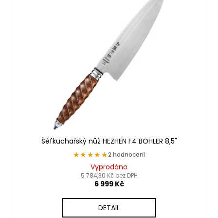
Šéfkuchařský nůž HEZHEN F4 BÖHLER 8,5"
★★★★★
★★★★★
2 hodnocení
Vyprodáno
5 784,30 Kč bez DPH
6 999 Kč
DETAIL