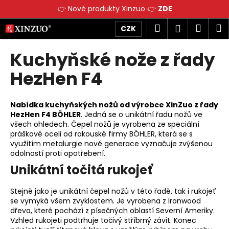
K
👉 Nové produkty Xinzuo 👉
ZDE
o
Přejít
Zpět
Zpět
Hledat
Náku
M
Přihlášen
CZK
š
na
obsah
í
košík
Kuchyňské nože z řady
C
k
o
HezHen F4
p
o
Nabídka kuchyňských nožů od výrobce XinZuo z řady
t
HezHen F4 BÖHLER
. Jedná se o unikátní řadu nožů ve
ř
všech ohledech. Čepel nožů je vyrobena ze speciální
e
práškové oceli od rakouské firmy BÖHLER, která se s
využitím metalurgie nové generace vyznačuje zvýšenou
b
odolností proti opotřebení.
u
Unikátní točitá rukojeť
j
e
Stejně jako je unikátní čepel nožů v této řadě, tak i rukojeť
t
se vymyká všem zvyklostem. Je vyrobena z Ironwood
dřeva, které pochází z písečných oblastí Severní Ameriky.
e
Vzhled rukojeti podtrhuje točivý stříbrný závit. Konec
n