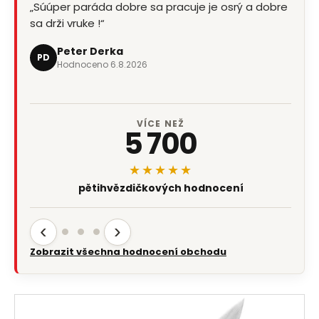
„Súúper paráda dobre sa pracuje je osrý a dobre
sa drži vruke !“
Peter Derka
PD
Hodnoceno 6.8.2026
VÍCE NEŽ
5 700
★★★★★
pětihvězdičkových hodnocení
‹
›
Zobrazit všechna hodnocení obchodu