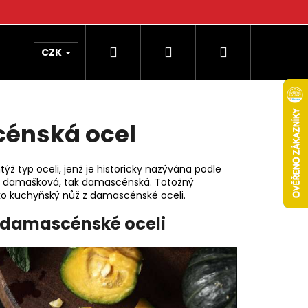
Hledat
Přihlášení
Nákupní
CZK
košík
énská ocel
ýž typ oceli, jenž je historicky nazývána podle
ak damašková, tak damascénská. Totožný
ko kuchyňský nůž z damascénské oceli.
 damascénské oceli