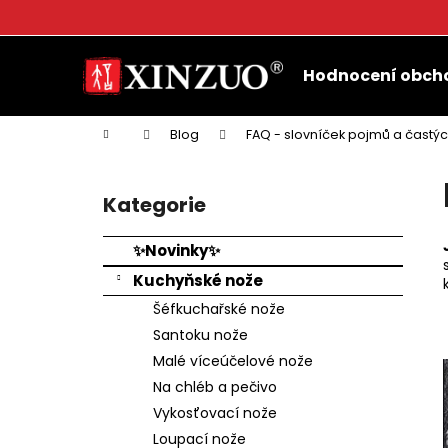
K
o
Přejít
Zpět
Zpět
š
na
Hodnocení obch
do
do
obsah
í
k
obchodu
obchodu
Domů
Blog
FAQ - slovníček pojmů a častý
P
o
Kategorie
Přeskočit
s
kategorie
t
✨Novinky✨
r
Kuchyňské nože
a
Šéfkuchařské nože
n
Santoku nože
n
Malé víceúčelové nože
í
Na chléb a pečivo
p
Vykosťovací nože
a
Loupací nože