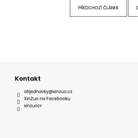
PŘEDCHOZÍ ČLÁNEK
Kontakt
objednavky
@
xinzuo.cz
XinZuo na Facebooku
xinzuocr