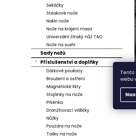
n
Sekáčky
e
Steakové nože
l
Nakiri nože
Nože na krájení masa
Univerzální čínský nůž TAO
Nože na sushi
Sady nožů
Příslušenství a doplňky
Dárkové poukazy
Tento
webu v
Broušení a ostření
Magnetické lišty
Nas
Stojánky na nože
Prkénka
Dranžírovací vidličky
Nůžky
Pouzdra na nože
Tašky na nože