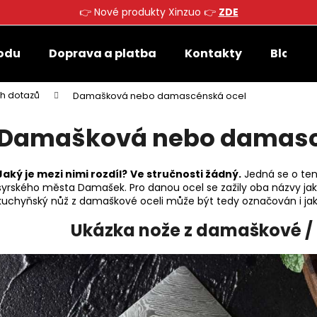
👉 Nové produkty Xinzuo 👉
ZDE
odu
Doprava a platba
Kontakty
Blog
Co potřebujete najít?
ch dotazů
Damašková nebo damascénská ocel
Damašková nebo damasc
HLEDAT
Jaký je mezi nimi rozdíl?
Ve stručnosti žádný.
Jedná se o tent
syrského města Damašek. Pro danou ocel se zažily oba názvy j
Doporučujeme
kuchyňský nůž z damaškové oceli může být tedy označován i ja
Ukázka nože z damaškové /