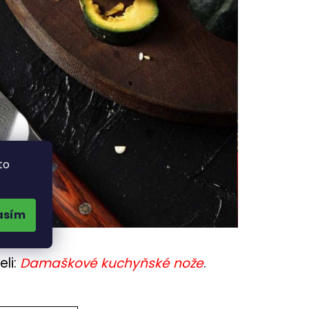
to
asím
li:
Damaškové kuchyňské nože
.