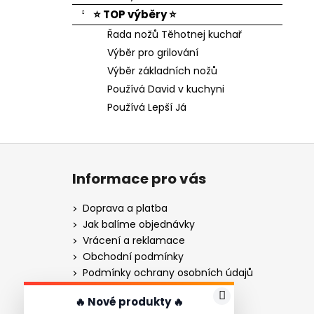
⭐ TOP výběry ⭐
Řada nožů Těhotnej kuchař
Výběr pro grilování
Výběr základních nožů
Používá David v kuchyni
Používá Lepší Já
Z
á
Informace pro vás
p
a
Doprava a platba
t
Jak balíme objednávky
í
Vrácení a reklamace
Obchodní podmínky
Podmínky ochrany osobních údajů
Gravírování - návod
🔥 Nové produkty 🔥
Gravírování nožů pro firmy