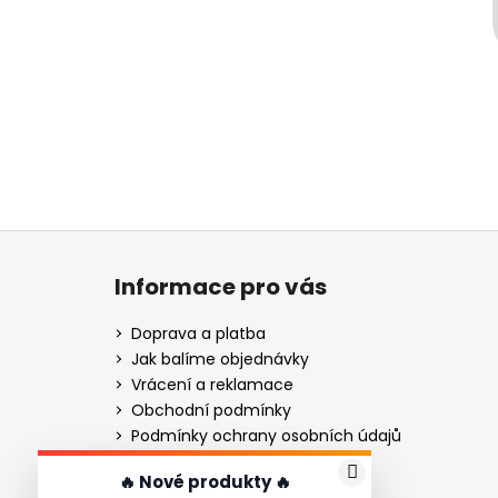
Z
á
Informace pro vás
p
a
Doprava a platba
t
Jak balíme objednávky
í
Vrácení a reklamace
Obchodní podmínky
Podmínky ochrany osobních údajů
Gravírování - návod
🔥 Nové produkty 🔥
Gravírování nožů pro firmy