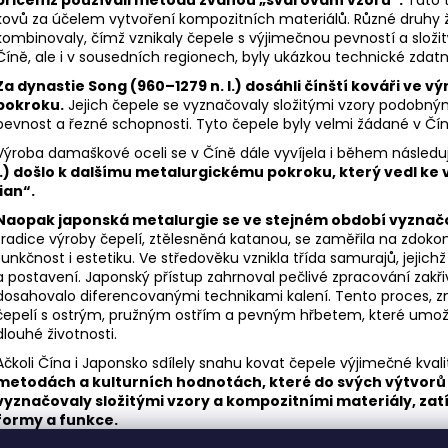
kovů za účelem vytvoření kompozitních materiálů. Různé druhy ž
kombinovaly, čímž vznikaly čepele s výjimečnou pevností a složi
Číně, ale i v sousedních regionech, byly ukázkou technické zdatn
Za dynastie Song (960–1279 n. l.) dosáhli čínští kováři ve v
pokroku.
Jejich čepele se vyznačovaly složitými vzory podobn
pevnost a řezné schopnosti. Tyto čepele byly velmi žádané v Čí
Výroba damaškové oceli se v Číně dále vyvíjela i během následuj
l.) došlo k dalšímu metalurgickému pokroku, který vedl ke
jian“.
Naopak japonská metalurgie se ve stejném období vyznač
tradice výroby čepelí, ztělesněná katanou, se zaměřila na zdo
funkčnost i estetiku. Ve středověku vznikla třída samurajů, jejich
a postavení. Japonský přístup zahrnoval pečlivé zpracování zakři
dosahovalo diferencovanými technikami kalení. Tento proces, z
čepelí s ostrým, pružným ostřím a pevným hřbetem, které umožň
dlouhé životnosti.
Ačkoli Čína i Japonsko sdílely snahu kovat čepele výjimečné kvalit
metodách a kulturních hodnotách, které do svých výtvorů 
vyznačovaly složitými vzory a kompozitními materiály, za
formy a funkce.