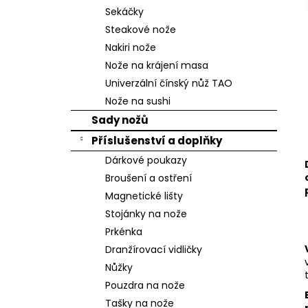
n
Sekáčky
e
Steakové nože
l
Nakiri nože
Nože na krájení masa
Univerzální čínský nůž TAO
Nože na sushi
Sady nožů
Příslušenství a doplňky
Dárkové poukazy
Broušení a ostření
Magnetické lišty
Stojánky na nože
Prkénka
Dranžírovací vidličky
Nůžky
Pouzdra na nože
Tašky na nože