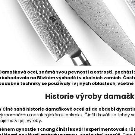
Damašková ocel, známá svou pevností a ostrostí, pochází ze
obchodovalo na Blízkém východě i v okolních zemích. Čast
podobné techniky se používaly i v jiných oblastech, včetně 
Historie výroby damaško
V Číně sahá historie damaškové oceli až do období dynastie
významnému metalurgickému pokroku. Čínští kováři se tehdy snaži
tajemství její výroby.
Během dynastie Tchang čínští kováři experimentovali s rů
přičemž používali metodu zvanou „svařování vzorů“.
Tato t