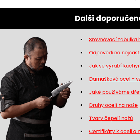
Další doporučen
Srovnávací tabulka ř
Odpovědi na nejčastě
Jak se vyrábí kuchy
Damašková ocel – vz
Jaké používáme dřev
Druhy ocelí na nože
Tvary čepelí nožů
Certifikáty k oceli a