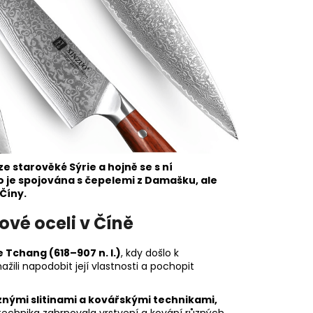
 starověké Sýrie a hojně se s ní
o je spojována s čepelemi z Damašku, ale
Číny.
vé oceli v Číně
 Tchang (618–907 n. l.)
, kdy došlo k
li napodobit její vlastnosti a pochopit
znými slitinami a kovářskými technikami,
echnika zahrnovala vrstvení a kování různých