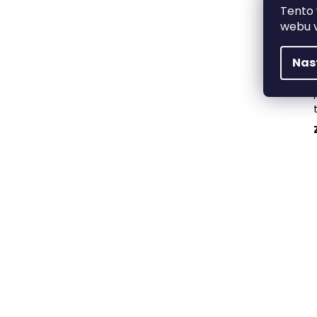
Tento
webu v
Nas