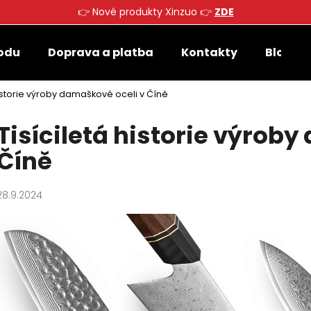
👉 Nové produkty Xinzuo 👉
ZDE
odu
Doprava a platba
Kontakty
Blog
Co potřebujete najít?
historie výroby damaškové oceli v Číně
Tisíciletá historie výrob
HLEDAT
Číně
Doporučujeme
28.9.2024