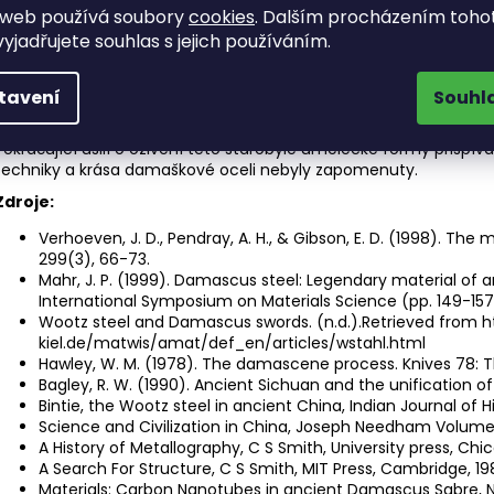
Za dynastie Čching (1644–1912 n. l.) výroba damaškové oceli v Č
 web používá soubory
cookies
. Dalším procházením toho
produkci jednodušších čepelí a umění výroby damaškové oceli po
yjadřujete souhlas s jejich používáním.
V poslední době došlo v Číně k oživení zájmu o výrobu damaškové
objevují staré techniky, studují historické texty a zkoumají staré
metody k obnově pozoruhodných čepelí minulosti.
tavení
Souhl
Dědictví damaškové oceli v Číně je dnes dokladem zručnost
Pokračující úsilí o oživení této starobylé umělecké formy přispívá
techniky a krása damaškové oceli nebyly zapomenuty.
Zdroje:
Verhoeven, J. D., Pendray, A. H., & Gibson, E. D. (1998). Th
299(3), 66-73.
Mahr, J. P. (1999). Damascus steel: Legendary material of 
International Symposium on Materials Science (pp. 149-157)
Wootz steel and Damascus swords. (n.d.).Retrieved from ht
kiel.de/matwis/amat/def_en/articles/wstahl.html
Hawley, W. M. (1978). The damascene process. Knives 78: Th
Bagley, R. W. (1990). Ancient Sichuan and the unification of
Bintie, the Wootz steel in ancient China, Indian Journal of H
Science and Civilization in China, Joseph Needham Volume 4
A History of Metallography, C S Smith, University press, Chi
A Search For Structure, C S Smith, MIT Press, Cambridge, 19
Materials: Carbon Nanotubes in ancient Damascus Sabre, Na