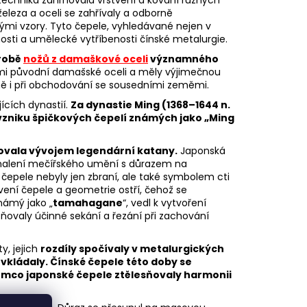
eleza a oceli se zahřívaly a odborně
tými vzory. Tyto čepele, vyhledávané nejen v
osti a umělecké vytříbenosti čínské metalurgie.
ýrobě
nožů z damaškové oceli
významného
ými původní damašské oceli a měly výjimečnou
ně i při obchodování se sousedními zeměmi.
ících dynastií.
Za dynastie Ming (1368–1644 n.
 vzniku špičkových čepelí známých jako „Ming
ovala vývojem legendární katany.
Japonská
konalení mečířského umění s důrazem na
ž čepele nebyly jen zbraní, ale také symbolem cti
vení čepele a geometrie ostří, čehož se
námý jako „
tamahagane
“, vedl k vytvoření
ovaly účinné sekání a řezání při zachování
y, jejich
rozdíly spočívaly v metalurgických
vkládaly. Čínské čepele této doby se
tímco japonské čepele ztělesňovaly harmonii