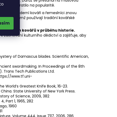
íně poklesla. Důraz se přesunul na masovou
to
stupně ztratilo na popularitě.
 oceli. Moderní kováři a řemeslníci znovu
 meče, přičemž používají tradiční kovářské
asím
i čínských kovářů v průběhu historie.
 k zachování kulturního dědictví a zajišťuje, aby
e mystery of Damascus blades. Scientific American,
ancient swordmaking. In Proceedings of the 8th
. Trans Tech Publications Ltd.
tps://www.tf.uni-
e World’s Greatest Knife Book, 16-23.
 China. State University of New York Press.
istory of Science, 2009, 382
, Part 1, 1965, 282
cago, 1960
81
ture, Volume 444, Issue 7117, 2006, 286