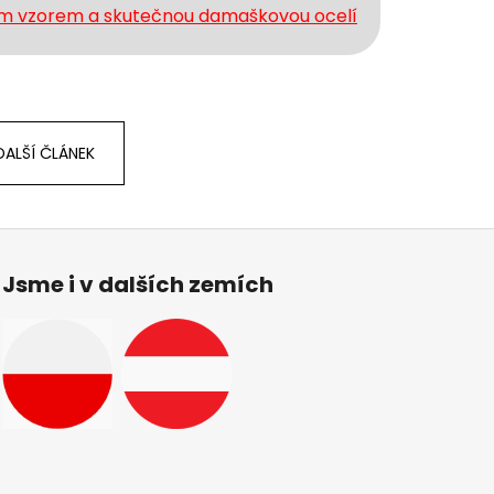
ým vzorem a skutečnou damaškovou ocelí
DALŠÍ ČLÁNEK
Jsme i v dalších zemích