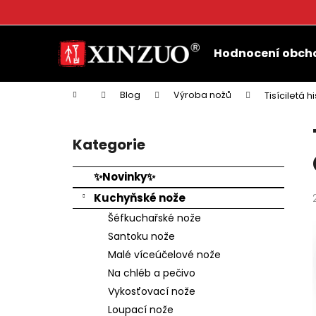
K
o
Přejít
Zpět
Zpět
š
na
Hodnocení obch
do
do
obsah
í
k
obchodu
obchodu
Domů
Blog
Výroba nožů
Tisíciletá 
P
o
Kategorie
Přeskočit
s
kategorie
t
✨Novinky✨
r
Kuchyňské nože
a
Šéfkuchařské nože
n
Santoku nože
n
Malé víceúčelové nože
í
Na chléb a pečivo
p
Vykosťovací nože
a
Loupací nože