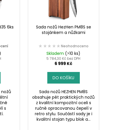
B35 6ks
Sada nožů HezHen PM8S se
stojánkem a nůžkami
★★★★★
★★★★★
cení
Neohodnoceno
)
Skladem
(>10 ks)
H
5 784,30 Kč bez DPH
6 999 Kč
DO KOŠÍKU
ů nožů
Sada nožů HEZHEN PM8S
litní
obsahuje pět praktických nožů
učně
z kvalitní kompozitní oceli s
í s
ručně opracovanou čepelí v
í.
retro stylu. Součástí sady je i
kvalitní stojan typu blok a...