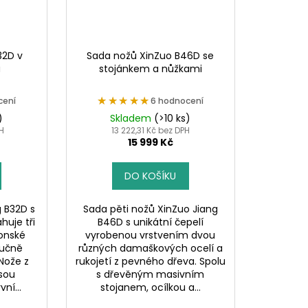
32D v
Sada nožů XinZuo B46D se
u
stojánkem a nůžkami
★★★★★
★★★★★
cení
6 hodnocení
)
Skladem
(>10 ks)
PH
13 222,31 Kč bez DPH
15 999 Kč
DO KOŠÍKU
 B32D s
Sada pěti nožů XinZuo Jiang
uje tři
B46D s unikátní čepelí
onské
vyrobenou vrstvením dvou
ručně
různých damaškových ocelí a
Nože z
rukojetí z pevného dřeva. Spolu
jsou
s dřevěným masivním
ní...
stojanem, ocílkou a...