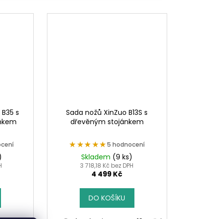
 B35 s
Sada nožů XinZuo B13S s
ánkem
dřevěným stojánkem
★★★★★
★★★★★
cení
5 hodnocení
)
Skladem
(9 ks)
H
3 718,18 Kč bez DPH
4 499 Kč
DO KOŠÍKU