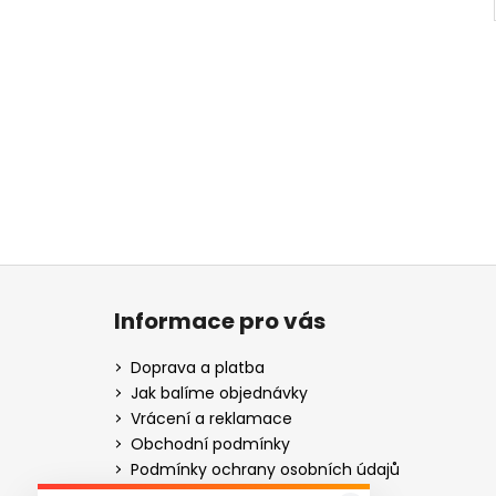
Z
á
Informace pro vás
p
a
Doprava a platba
t
Jak balíme objednávky
í
Vrácení a reklamace
Obchodní podmínky
Podmínky ochrany osobních údajů
Gravírování - návod