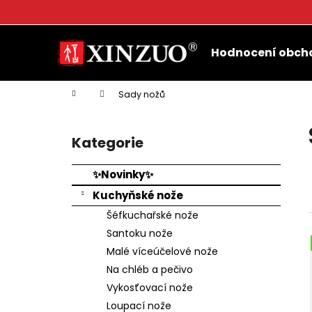
K
o
Přejít
Zpět
Zpět
š
na
Hodnocení obch
do
do
obsah
í
k
obchodu
obchodu
Domů
Sady nožů
P
o
Kategorie
Přeskočit
s
kategorie
t
✨Novinky✨
r
Kuchyňské nože
a
Šéfkuchařské nože
n
Santoku nože
n
Malé víceúčelové nože
í
Na chléb a pečivo
p
Vykosťovací nože
a
Loupací nože