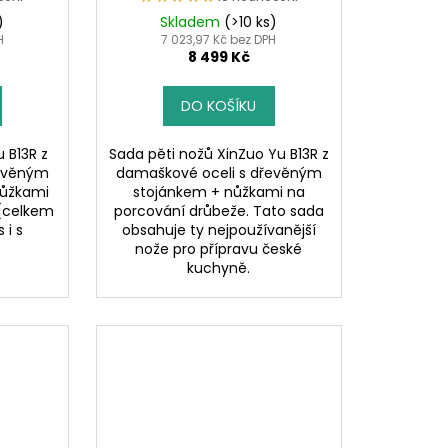
)
Skladem
(>10 ks)
H
7 023,97 Kč bez DPH
8 499 Kč
DO KOŠÍKU
 B13R z
Sada pěti nožů XinZuo Yu B13R z
řevěným
damaškové oceli s dřevěným
nůžkami
stojánkem + nůžkami na
 (celkem
porcování drůbeže. Tato sada
 i s
obsahuje ty nejpoužívanější
.
nože pro přípravu české
kuchyně.