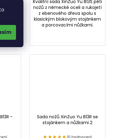
hi B35 z
Kvalitní sada XinZuo Yu B13S pěti
 rukojetí
nožů z německé oceli a rukojetí
to
a ručně
z ebenového dřeva spolu s
í s
klasickým blokovým stojánkem
polu s
a porcovacími nůžkami.
ickým
asím
B13R -
Sada nožů XinZuo Yu B13R se
stojánkem a nůžkami 2
★★★★★
★★★★★
cení
10 hodnocení