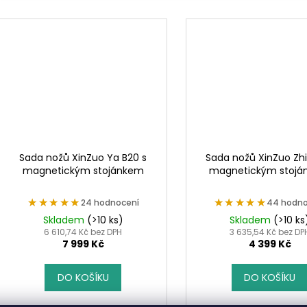
Sada nožů XinZuo Ya B20 s
Sada nožů XinZuo Zhi
magnetickým stojánkem
magnetickým stoj
★★★★★
★★★★★
★★★★★
★★★★★
24 hodnocení
44 hodno
Skladem
(>10 ks)
Skladem
(>10 ks
6 610,74 Kč bez DPH
3 635,54 Kč bez DP
7 999 Kč
4 399 Kč
DO KOŠÍKU
DO KOŠÍKU