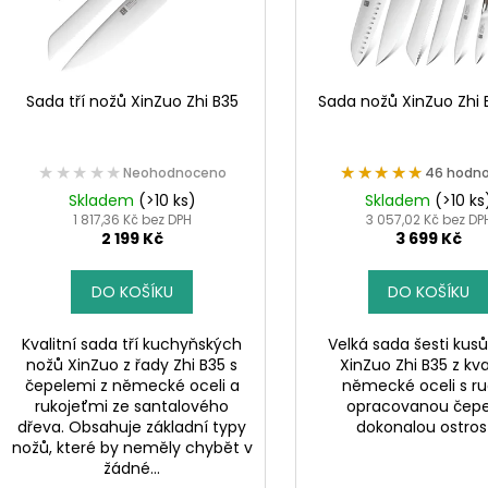
o
p
d
r
u
o
k
d
Sada tří nožů XinZuo Zhi B35
Sada nožů XinZuo Zhi 
t
u
ů
k
★★★★★
★★★★★
★★★★★
★★★★★
Neohodnoceno
46 hodno
t
Skladem
(>10 ks)
Skladem
(>10 ks
ů
1 817,36 Kč bez DPH
3 057,02 Kč bez DP
2 199 Kč
3 699 Kč
DO KOŠÍKU
DO KOŠÍKU
Kvalitní sada tří kuchyňských
Velká sada šesti kus
nožů XinZuo z řady Zhi B35 s
XinZuo Zhi B35 z kva
čepelemi z německé oceli a
německé oceli s r
rukojeťmi ze santalového
opracovanou čepel
dřeva. Obsahuje základní typy
dokonalou ostrost
nožů, které by neměly chybět v
žádné...