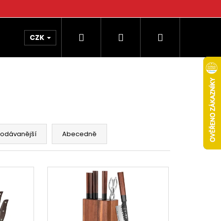
Hledat
Přihlášení
Nákupní
CZK
košík
rodávanější
Abecedně