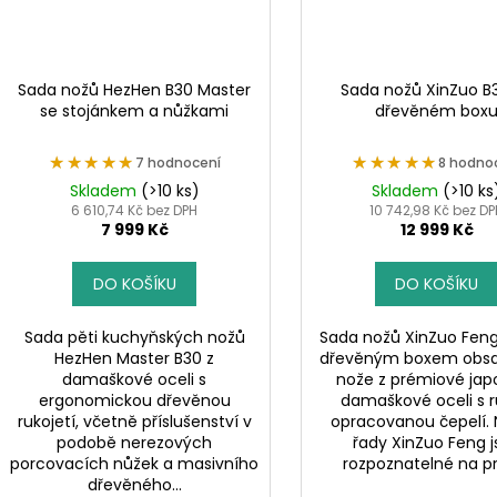
Sada nožů HezHen B30 Master
Sada nožů XinZuo B
se stojánkem a nůžkami
dřevěném box
★★★★★
★★★★★
★★★★★
★★★★★
7 hodnocení
8 hodno
Skladem
(>10 ks)
Skladem
(>10 ks
6 610,74 Kč bez DPH
10 742,98 Kč bez D
7 999 Kč
12 999 Kč
DO KOŠÍKU
DO KOŠÍKU
Sada pěti kuchyňských nožů
Sada nožů XinZuo Feng
HezHen Master B30 z
dřevěným boxem obsah
damaškové oceli s
nože z prémiové jap
ergonomickou dřevěnou
damaškové oceli s 
rukojetí, včetně příslušenství v
opracovanou čepelí. 
podobě nerezových
řady XinZuo Feng 
porcovacích nůžek a masivního
rozpoznatelné na prv
dřevěného...