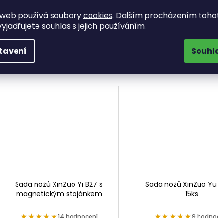
Sada nožů XinZuo Ya B20 s
Sada pěti nožů XinZuo Z
magnetickým stojánkem
kvalitní německé oceli s
 web používá soubory
cookies
. Dalším procházením toho
obsahuje pět nožů, včetně
ze santalového dřeva 
yjadřujete souhlas s jejich používáním.
oblíbeného nože na pečivo.
opracovanou čepel
Čepel nožů je vyrobena z
dokonalou ostrostí s
damaškové oceli a je ručně
designovým magnet
tavení
Souhl
opracována.
stojánkem.
Sada nožů XinZuo Yi B27 s
Sada nožů XinZuo Yu 
magnetickým stojánkem
15ks
★★★★★
★★★★★
★★★★★
★★★★★
14 hodnocení
9 hodno