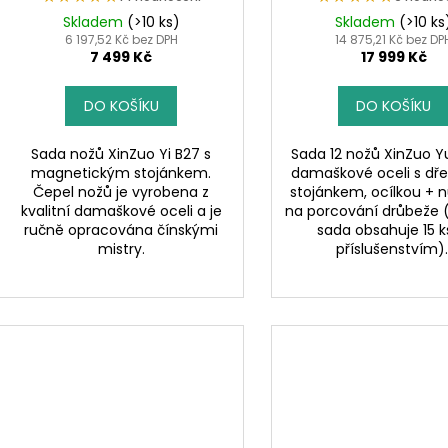
Skladem
(>10 ks)
Skladem
(>10 ks
6 197,52 Kč bez DPH
14 875,21 Kč bez DP
7 499 Kč
17 999 Kč
DO KOŠÍKU
DO KOŠÍKU
Sada nožů XinZuo Yi B27 s
Sada 12 nožů XinZuo Yu
magnetickým stojánkem.
damaškové oceli s d
Čepel nožů je vyrobena z
stojánkem, ocílkou + 
kvalitní damaškové oceli a je
na porcování drůbeže
ručně opracována čínskými
sada obsahuje 15 ks
mistry.
příslušenstvím)