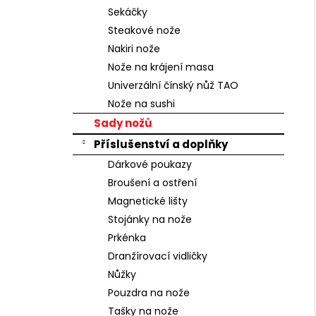
n
Sekáčky
e
Steakové nože
l
Nakiri nože
Nože na krájení masa
Univerzální čínský nůž TAO
Nože na sushi
Sady nožů
Příslušenství a doplňky
Dárkové poukazy
Broušení a ostření
Magnetické lišty
Stojánky na nože
Prkénka
Dranžírovací vidličky
Nůžky
Pouzdra na nože
Tašky na nože