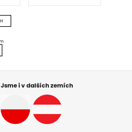
CH
em
Jsme i v dalších zemích