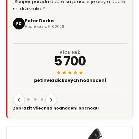
„Súúper paráda dobre sa pracuje je osrý a dobre
sa drži vruke !“
Peter Derka
PD
Hodnoceno 6.8.2026
VÍCE NEŽ
5 700
★★★★★
pětihvězdičkových hodnocení
‹
›
Zobrazit všechna hodnocení obchodu