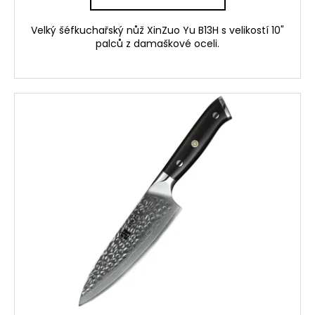
Velký šéfkuchařský nůž XinZuo Yu B13H s velikostí 10"
palců z damaškové oceli.