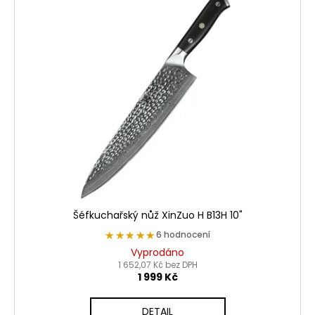
ý
p
i
s
p
r
o
d
u
k
t
ů
Šéfkuchařský nůž XinZuo H B13H 10"
★★★★★
★★★★★
6 hodnocení
Vyprodáno
1 652,07 Kč bez DPH
1 999 Kč
DETAIL