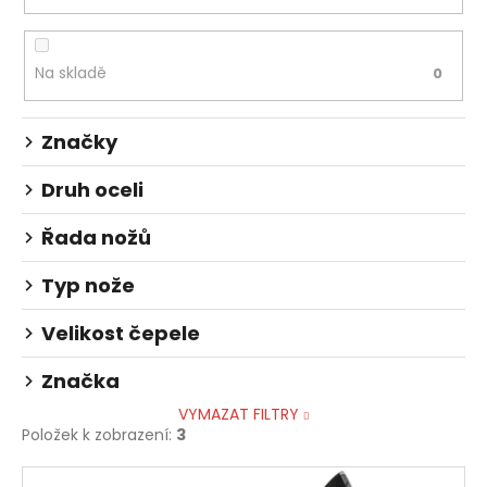
č
o
u
d
j
u
e
Na skladě
0
k
m
t
e
Značky
ů
Druh oceli
Řada nožů
Typ nože
Velikost čepele
Značka
VYMAZAT FILTRY
Položek k zobrazení:
3
V