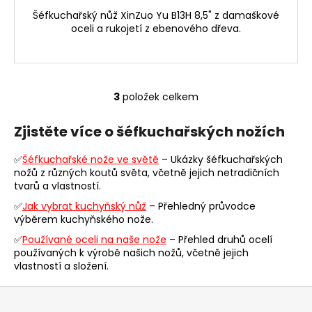
Šéfkuchařský nůž XinZuo Yu B13H 8,5" z damaškové
oceli a rukojetí z ebenového dřeva.
3
položek celkem
O
v
Zjistěte více o šéfkuchařských nožích
l
á
✅
Šéfkuchařské nože ve světě
– Ukázky šéfkuchařských
d
nožů z různých koutů světa, včetně jejich netradičních
a
tvarů a vlastností.
c
✅
Jak vybrat kuchyňský nůž
– Přehledný průvodce
í
výběrem kuchyňského nože.
p
r
✅
Používané oceli na naše nože
– Přehled druhů ocelí
používaných k výrobě našich nožů, včetně jejich
v
vlastností a složení.
k
y
Z
v