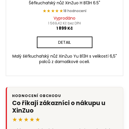
Šéfkuchařský nůž XinZuo H B13H 6.5"
★★★★★
★★★★★
18 hodnocení
Vyprodáno
1 569,42 Kč bez DPH
1 899 Kč
DETAIL
Malý šéfkuchařský nůž XinZuo Yu B13H s velikostí 6,5"
palců z damaškové oceli.
HODNOCENÍ OBCHODU
Co říkají zákazníci o nákupu u
XinZuo
★★★★★