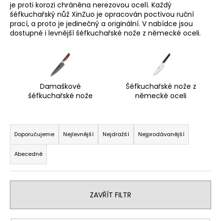
je proti korozi chráněna nerezovou ocelí. Každý
a
šéfkuchařský nůž XinZuo je opracován poctivou ruční
j
prací, a proto je jedinečný a originální. V nabídce jsou
dostupné i levnější šéfkuchařské nože z německé oceli.
í
t
?
Damaškové
Šéfkuchařské nože z
šéfkuchařské nože
německé oceli
HLEDAT
Ř
a
Doporučujeme
Nejlevnější
Nejdražší
Nejprodávanější
z
Abecedně
D
e
o
n
p
í
o
ZAVŘÍT FILTR
p
r
u
r