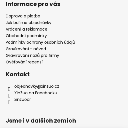
á
ý
Informace pro vás
p
p
a
i
Doprava a platba
s
t
Jak balíme objednávky
u
í
Vrácení a reklamace
Obchodní podmínky
Podmínky ochrany osobních údajů
Gravírování - návod
Gravírování nožů pro firmy
Ověřování recenzí
Kontakt
objednavky
@
xinzuo.cz
XinZuo na Facebooku
xinzuocr
Jsme i v dalších zemích