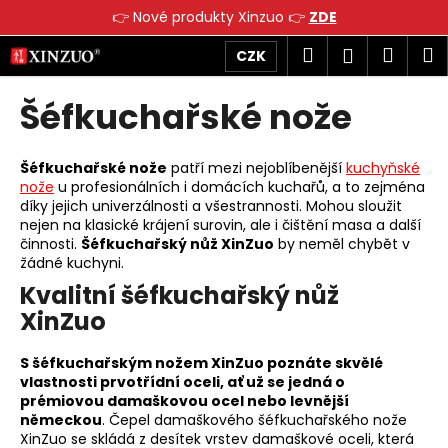
K
👉 Nové produkty Xinzuo 👉
ZDE
o
Přejít
Zpět
Zpět
Hledat
Náku
M
Přihlášen
CZK
š
na
obsah
í
košík
Šéfkuchařské nože
C
k
o
p
Šéfkuchařské nože
patří mezi nejoblíbenější
kuchyňské
o
nože
u profesionálních i domácích kuchařů, a to zejména
díky jejich univerzálnosti a všestrannosti. Mohou sloužit
t
nejen na klasické krájení surovin, ale i čištění masa a další
ř
činnosti.
Šéfkuchařský nůž XinZuo
by neměl chybět v
e
žádné kuchyni.
b
Kvalitní šéfkuchařský nůž
u
XinZuo
j
e
S šéfkuchařským nožem XinZuo poznáte skvělé
vlastnosti prvotřídní oceli, ať už se jedná o
t
prémiovou damaškovou ocel nebo levnější
e
německou
. Čepel damaškového šéfkuchařského nože
XinZuo se skládá z desítek vrstev damaškové oceli, která
n