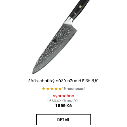
Šéfkuchařský nůž XinZuo H B13H 8,5"
★★★★★
★★★★★
19 hodnocení
Vyprodáno
1 569,42 Kč bez DPH
1 899 Kč
DETAIL