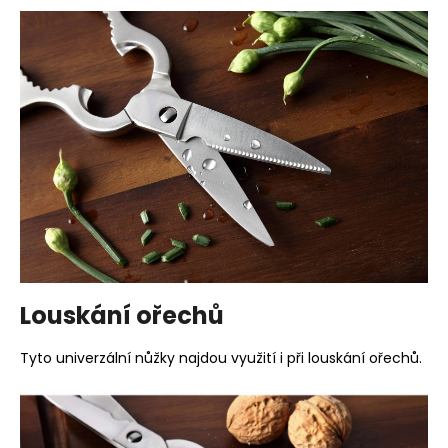
Louskání ořechů
Tyto univerzální nůžky najdou využití i při louskání ořechů.