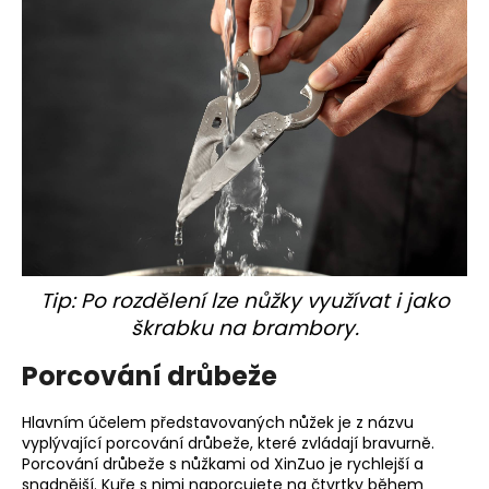
a
j
í
t
?
HLEDAT
Tip: Po rozdělení lze nůžky využívat i jako
škrabku na brambory.
D
o
Porcování drůbeže
p
o
Hlavním účelem představovaných nůžek je z názvu
r
vyplývající porcování drůbeže, které zvládají bravurně.
u
Porcování drůbeže s nůžkami od XinZuo je rychlejší a
snadnější. Kuře s nimi naporcujete na čtvrtky během