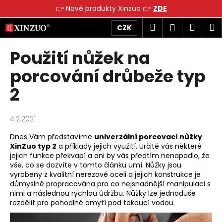
K
👉 Nové produkty Xinzuo 👉
ZDE
o
Přejít
Zpět
Zpět
Hledat
Náku
M
Přihlášen
CZK
š
na
obsah
í
košík
Použití nůžek na
C
k
o
porcování drůbeže typ
p
2
o
t
ř
4.2.2021
e
Dnes Vám představíme
univerzální porcovací nůžky
b
XinZuo typ 2
a příklady jejich využití. Určitě vás některé
u
jejich funkce překvapí a ani by vás předtím nenapadlo, že
vše, co se dozvíte v tomto článku umí. Nůžky jsou
j
vyrobeny z kvalitní nerezové oceli a jejich konstrukce je
e
důmyslně propracována pro co nejsnadnější manipulaci s
t
nimi a následnou rychlou údržbu. Nůžky lze jednoduše
rozdělit pro pohodlné omytí pod tekoucí vodou.
e
n