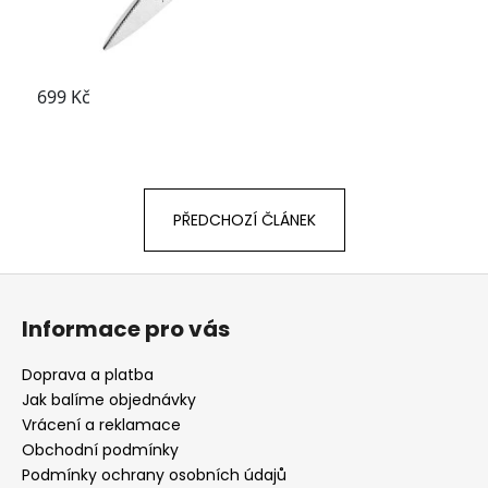
PŘEDCHOZÍ ČLÁNEK
Z
á
Informace pro vás
p
a
Doprava a platba
t
Jak balíme objednávky
í
Vrácení a reklamace
Obchodní podmínky
Podmínky ochrany osobních údajů