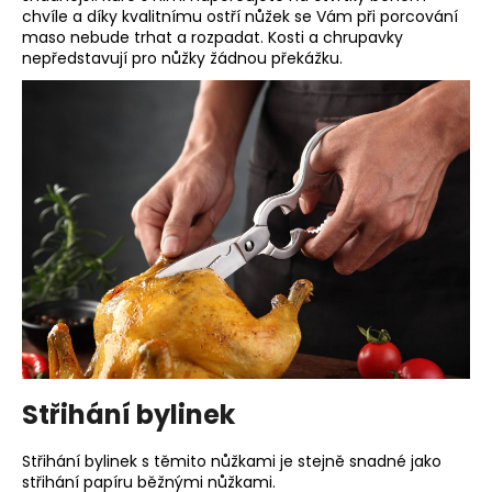
č
chvíle a díky kvalitnímu ostří nůžek se Vám při porcování
u
maso nebude trhat a rozpadat. Kosti a chrupavky
j
nepředstavují pro nůžky žádnou překážku.
e
m
e
Střihání bylinek
Střihání bylinek s těmito nůžkami je stejně snadné jako
střihání papíru běžnými nůžkami.