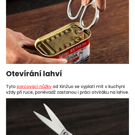
Otevírání lahví
Tyto
porcovací nůžky
od XinZuo se vyplatí mít v kuchyni
vždy při ruce, poněvadž zastanou i práci otvíráku na lahve.