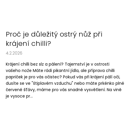
Proč je důležitý ostrý nůž při
krájení chilli?
4.2.2026
Krájení chilli bez slz a pálení? Tajemství je v ostrosti
vašeho nože Máte rádi pikantní jídla, ale příprava chilli
papriček je pro vás očistec? Pokud vás při krájení pálí oči,
dusíte se ve "štiplavém vzduchu" nebo máte prkénko plné
červené šťávy, máme pro vás snadné vysvětlení. Na vině
je vysoce pr...