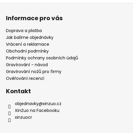
o
á
Z
v
d
á
á
a
Informace pro vás
n
p
c
í
í
a
Doprava a platba
p
t
Jak balíme objednávky
r
í
Vrácení a reklamace
v
Obchodní podmínky
k
Podmínky ochrany osobních údajů
y
Gravírování - návod
v
Gravírování nožů pro firmy
ý
Ověřování recenzí
p
i
Kontakt
s
u
objednavky
@
xinzuo.cz
XinZuo na Facebooku
xinzuocr