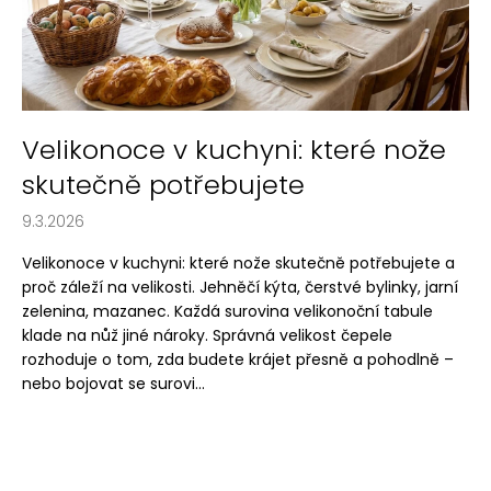
č
a
l
j
á
í
n
t
k
?
Velikonoce v kuchyni: které nože
ů
skutečně potřebujete
9.3.2026
HLEDAT
Velikonoce v kuchyni: které nože skutečně potřebujete a
proč záleží na velikosti. Jehněčí kýta, čerstvé bylinky, jarní
zelenina, mazanec. Každá surovina velikonoční tabule
klade na nůž jiné nároky. Správná velikost čepele
D
rozhoduje o tom, zda budete krájet přesně a pohodlně –
o
nebo bojovat se surovi...
p
o
r
u