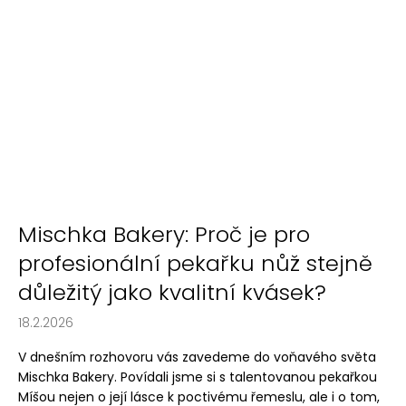
č
u
j
e
m
e
Mischka Bakery: Proč je pro
profesionální pekařku nůž stejně
důležitý jako kvalitní kvásek?
18.2.2026
V dnešním rozhovoru vás zavedeme do voňavého světa
Mischka Bakery. Povídali jsme si s talentovanou pekařkou
Míšou nejen o její lásce k poctivému řemeslu, ale i o tom,