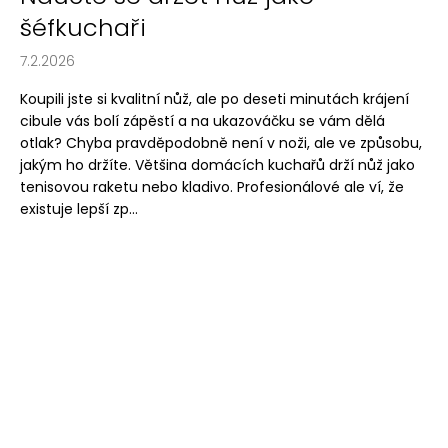
šéfkuchaři
7.2.2026
Koupili jste si kvalitní nůž, ale po deseti minutách krájení
cibule vás bolí zápěstí a na ukazováčku se vám dělá
otlak? Chyba pravděpodobně není v noži, ale ve způsobu,
jakým ho držíte. Většina domácích kuchařů drží nůž jako
tenisovou raketu nebo kladivo. Profesionálové ale ví, že
existuje lepší zp...