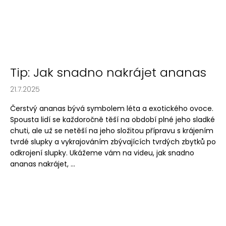
Tip: Jak snadno nakrájet ananas
21.7.2025
Čerstvý ananas bývá symbolem léta a exotického ovoce.
Spousta lidí se každoročně těší na období plné jeho sladké
chuti, ale už se netěší na jeho složitou přípravu s krájením
tvrdé slupky a vykrajováním zbývajících tvrdých zbytků po
odkrojení slupky. Ukážeme vám na videu, jak snadno
ananas nakrájet, ...