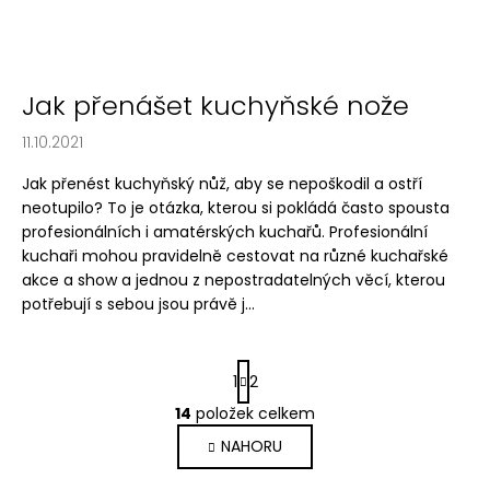
Jak přenášet kuchyňské nože
11.10.2021
Jak přenést kuchyňský nůž, aby se nepoškodil a ostří
neotupilo? To je otázka, kterou si pokládá často spousta
profesionálních i amatérských kuchařů. Profesionální
kuchaři mohou pravidelně cestovat na různé kuchařské
akce a show a jednou z nepostradatelných věcí, kterou
potřebují s sebou jsou právě j...
S
1
2
t
r
14
položek celkem
O
á
v
NAHORU
n
l
k