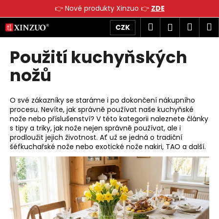
K
👉 Nové produkty Xinzuo 👉
ZDE
o
Přejít
Zpět
Zpět
Hledat
Náku
M
Přihlášen
CZK
š
na
obsah
í
košík
Použití kuchyňských
C
k
o
nožů
p
o
O své zákazníky se staráme i po dokončení nákupního
t
procesu. Nevíte, jak správně používat naše kuchyňské
ř
nože nebo příslušenství? V této kategorii naleznete články
e
s tipy a triky, jak nože nejen správně používat, ale i
prodloužit jejich životnost. Ať už se jedná o tradiční
b
šéfkuchařské nože nebo exotické nože nakiri, TAO a další.
u
V
j
ý
e
p
t
i
e
s
n