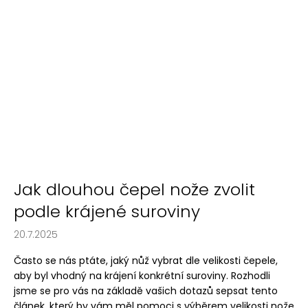
Jak dlouhou čepel nože zvolit
podle krájené suroviny
20.7.2025
Často se nás ptáte, jaký nůž vybrat dle velikosti čepele,
aby byl vhodný na krájení konkrétní suroviny. Rozhodli
jsme se pro vás na základě vašich dotazů sepsat tento
článek, který by vám měl pomoci s výběrem velikosti nože