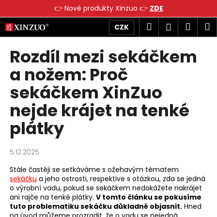
K
👉 Nové produkty Xinzuo 👉
ZDE
o
Přejít
Zpět
Zpět
Hledat
Náku
M
Přihlášen
CZK
š
na
obsah
í
košík
Rozdíl mezi sekáčkem
C
k
o
a nožem: Proč
p
sekáčkem XinZuo
o
t
nejde krájet na tenké
ř
plátky
e
b
u
5.12.2025
j
Stále častěji se setkáváme s ožehavým tématem
e
sekáčku
a jeho ostrosti, respektive s otázkou, zda se jedná
o výrobní vadu, pokud se sekáčkem nedokážete nakrájet
t
ani rajče na tenké plátky.
V tomto článku se pokusíme
e
tuto problematiku sekáčku důkladně objasnit.
Hned
n
na úvod můžeme prozradit, že o vadu se nejedná.