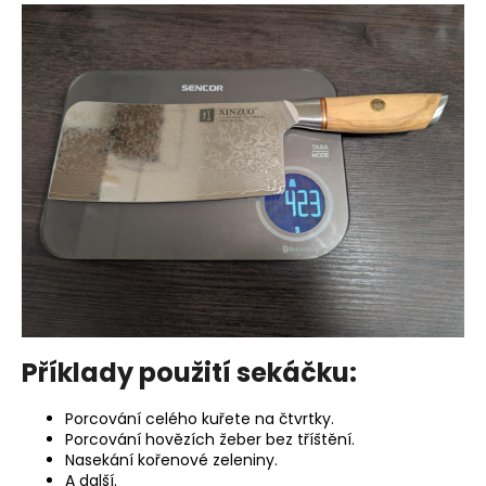
č
u
j
e
m
e
Příklady použití sekáčku:
Porcování celého kuřete na čtvrtky.
Porcování hovězích žeber bez tříštění.
Nasekání kořenové zeleniny.
A další.