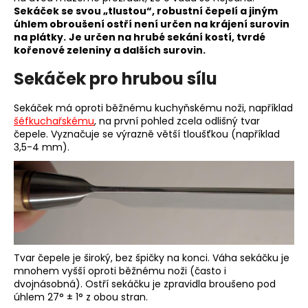
Sekáček se svou „tlustou“, robustní čepelí a jiným
a
úhlem obroušení ostří není určen na krájení surovin
j
na plátky.
Je určen na hrubé sekání kostí, tvrdé
í
kořenové zeleniny a dalších surovin.
t
Sekáček pro hrubou sílu
?
Sekáček má oproti běžnému kuchyňskému noži, například
šéfkuchařskému
, na první pohled zcela odlišný tvar
čepele. Vyznačuje se výrazně větší tloušťkou (například
3,5-4 mm).
HLEDAT
D
o
p
Tvar čepele je široký, bez špičky na konci. Váha sekáčku je
o
mnohem vyšší oproti běžnému noži (často i
r
dvojnásobná). Ostří sekáčku je zpravidla broušeno pod
u
úhlem 27° ± 1° z obou stran.