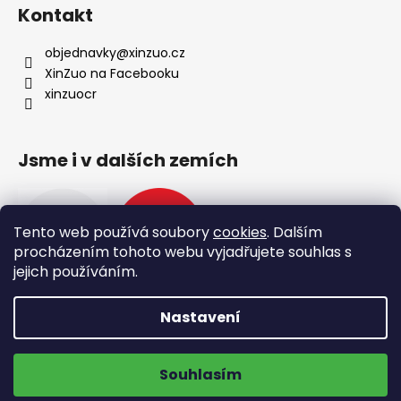
Kontakt
objednavky
@
xinzuo.cz
XinZuo na Facebooku
xinzuocr
Jsme i v dalších zemích
Tento web používá soubory
cookies
. Dalším
procházením tohoto webu vyjadřujete souhlas s
jejich používáním.
Nastavení
Vytvořil Shoptet
🔥 Nové produkty 🔥
Doprava zdarma na výdejní místa
Copyright 2026
XinZuo
. Všechna práva vyhrazena.
Souhlasím
Upravit nastavení cookies
ZOBRAZIT NOVINKY