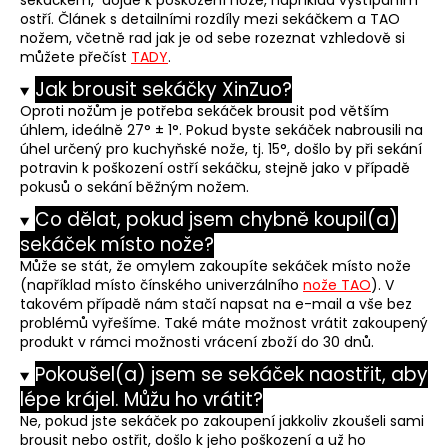
sekáčkem, dojde k poškození nože, například vyštípáním
ostří. Článek s detailními rozdíly mezi sekáčkem a TAO
nožem, včetně rad jak je od sebe rozeznat vzhledově si
můžete přečíst
TADY
.
Jak brousit sekáčky XinZuo?
Oproti nožům je potřeba sekáček brousit pod větším
úhlem, ideálně 27° ± 1°. Pokud byste sekáček nabrousili na
úhel určený pro kuchyňské nože, tj. 15°, došlo by při sekání
potravin k poškození ostří sekáčku, stejně jako v případě
pokusů o sekání běžným nožem.
Co dělat, pokud jsem chybně koupil(a)
sekáček místo nože?
Může se stát, že omylem zakoupíte sekáček místo nože
(například místo čínského univerzálního
nože TAO
). V
takovém případě nám stačí napsat na e-mail a vše bez
problémů vyřešíme. Také máte možnost vrátit zakoupený
produkt v rámci možnosti vrácení zboží do 30 dnů.
Pokoušel(a) jsem se sekáček naostřit, aby
lépe krájel. Můžu ho vrátit?
Ne, pokud jste sekáček po zakoupení jakkoliv zkoušeli sami
brousit nebo ostřit, došlo k jeho poškození a už ho