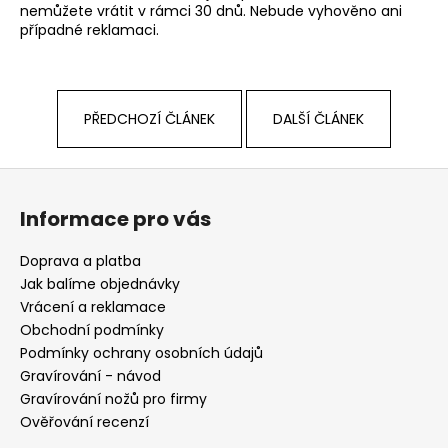
nemůžete vrátit v rámci 30 dnů. Nebude vyhověno ani
případné reklamaci.
PŘEDCHOZÍ ČLÁNEK
DALŠÍ ČLÁNEK
Z
á
Informace pro vás
p
a
Doprava a platba
t
Jak balíme objednávky
í
Vrácení a reklamace
Obchodní podmínky
Podmínky ochrany osobních údajů
Gravírování - návod
Gravírování nožů pro firmy
Ověřování recenzí