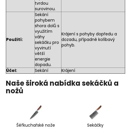
tvrdou
surovinou.
Sekání
pohybem
shora dolů s
využitím
Krájení s pohyby dopředu a
váhy
Použití:
dozadu, případně kolíbavý
sekáčku pro
pohyb.
vyvinutí
větší
energie
dopadu.
Účel:
Sekání
Krájení
Naše široká nabídka sekáčků a
nožů
Šéfkuchařské nože
Sekáčky