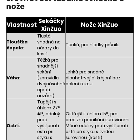
nože
Sekáčky
Vlastnost
Nože XinZuo
XinZuo
Tlustá,
Tloušťka
vhodná na
Tenká, pro hladký průnik.
čepele:
nárazy do
kostí.
Těžká pro
snadnější
sekání
Lehká pro snadné
Váha:
(zpravidla
dlouhotrvající krájení bez
dvojnásobná
bolení rukou.
oproti
nožům).
Tupější s
úhlem 27°
±1°, odolný
Ostřejší s úhlem 15°, pro
proti
precizní pronikání surovinami.
Ostří:
vyštípnutí
Méně odolný proti vyštípnutí
ostří při
ostří při styku s tvrdou
styku s
surovinou (kosti).