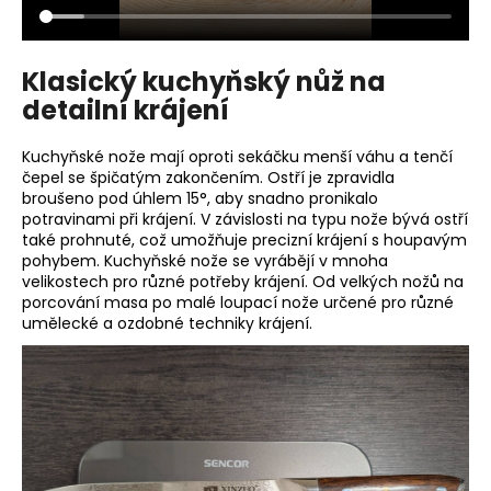
Klasický kuchyňský nůž na
detailní krájení
Kuchyňské nože mají oproti sekáčku menší váhu a tenčí
čepel se špičatým zakončením. Ostří je zpravidla
broušeno pod úhlem 15°, aby snadno pronikalo
potravinami při krájení. V závislosti na typu nože bývá ostří
také prohnuté, což umožňuje precizní krájení s houpavým
pohybem. Kuchyňské nože se vyrábějí v mnoha
velikostech pro různé potřeby krájení. Od velkých nožů na
porcování masa po malé loupací nože určené pro různé
umělecké a ozdobné techniky krájení.