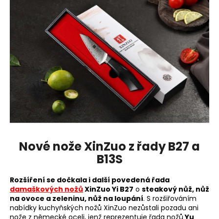
a
j
í
t
?
HLEDAT
Nové nože XinZuo z řady B27 a
D
B13S
o
p
Rozšíření se dočkala i další povedená řada
o
damaškových nožů
XinZuo Yi B27
o
steakový nůž, nůž
r
na ovoce a zeleninu, nůž na loupání
. S rozšiřováním
u
nabídky kuchyňských nožů XinZuo nezůstali pozadu ani
nože z německé oceli, jenž reprezentuje řada nožů
Yu