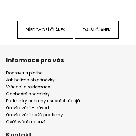
PŘEDCHOZÍ ČLÁNEK
DALŠÍ ČLÁNEK
Z
á
Informace pro vás
p
a
Doprava a platba
t
Jak balíme objednávky
í
Vrácení a reklamace
Obchodní podmínky
Podmínky ochrany osobních údajů
Gravírování - návod
Gravírování nožů pro firmy
Ověřování recenzí
Kontakt