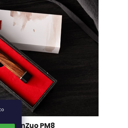
to
ožů XinZuo PM8