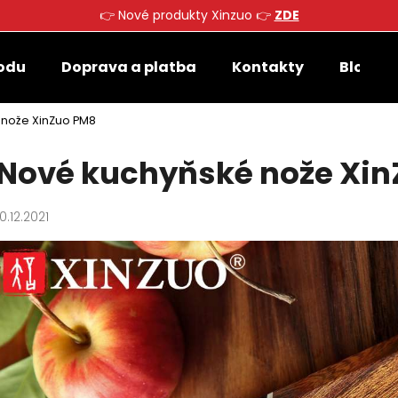
👉 Nové produkty Xinzuo 👉
ZDE
odu
Doprava a platba
Kontakty
Blog
Co potřebujete najít?
 nože XinZuo PM8
Nové kuchyňské nože Xi
HLEDAT
10.12.2021
Doporučujeme