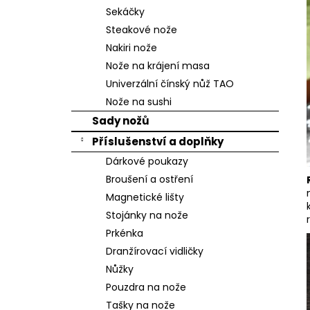
n
Sekáčky
e
Steakové nože
l
Nakiri nože
Nože na krájení masa
Univerzální čínský nůž TAO
Nože na sushi
Sady nožů
Příslušenství a doplňky
Dárkové poukazy
Broušení a ostření
Magnetické lišty
Stojánky na nože
Prkénka
Dranžírovací vidličky
Nůžky
Pouzdra na nože
Tašky na nože