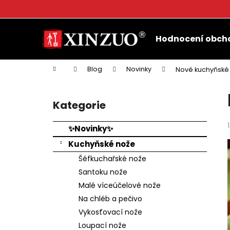
K
o
Přejít
Zpět
Zpět
š
na
Hodnocení obch
do
do
obsah
í
k
obchodu
obchodu
Domů
Blog
Novinky
Nové kuchyňské
P
o
Kategorie
Přeskočit
s
kategorie
t
✨Novinky✨
r
Kuchyňské nože
a
Šéfkuchařské nože
n
Santoku nože
n
Malé víceúčelové nože
í
Na chléb a pečivo
p
Vykosťovací nože
a
Loupací nože