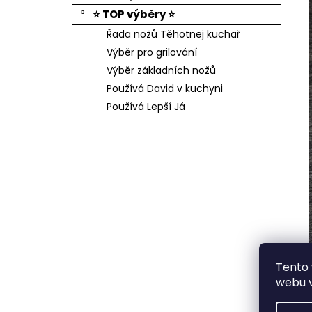
⭐ TOP výběry ⭐
Řada nožů Těhotnej kuchař
Výběr pro grilování
Výběr základních nožů
Používá David v kuchyni
Používá Lepší Já
Tento
webu v