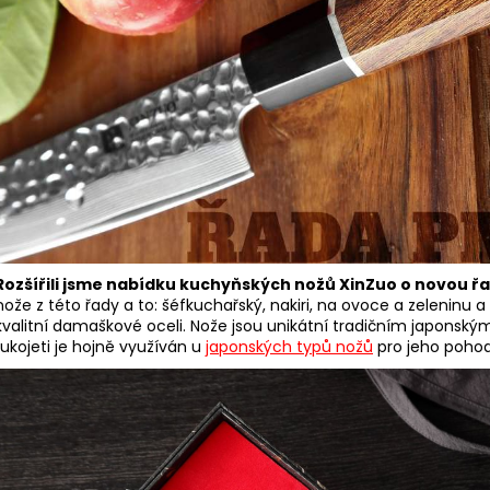
Rozšířili jsme nabídku kuchyňských nožů XinZuo o novou ř
nože z této řady a to: šéfkuchařský, nakiri, na ovoce a zeleninu 
kvalitní damaškové oceli. Nože jsou unikátní tradičním japonsk
rukojeti je hojně využíván u
japonských typů nožů
pro jeho pohod