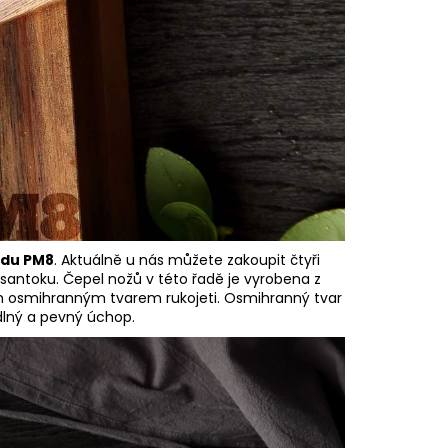
adu PM8
. Aktuálně u nás můžete zakoupit čtyři
a santoku. Čepel nožů v této řadě je vyrobena z
ým osmihranným tvarem rukojeti. Osmihranný tvar
lný a pevný úchop.