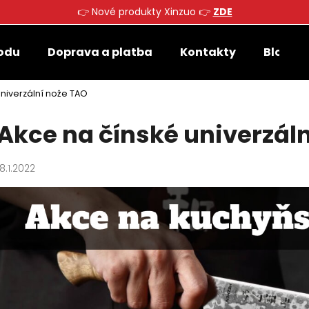
👉 Nové produkty Xinzuo 👉
ZDE
odu
Doprava a platba
Kontakty
Blog
Co potřebujete najít?
univerzální nože TAO
Akce na čínské univerzál
HLEDAT
18.1.2022
Doporučujeme