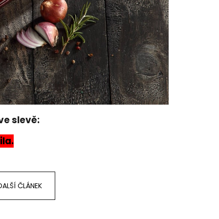
e slevě:
ila.
DALŠÍ ČLÁNEK