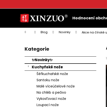
K
o
Přejít
Zpět
Zpět
š
na
Hodnocení obch
do
do
obsah
í
k
obchodu
obchodu
Domů
Blog
Novinky
Akce na čínské 
P
o
Kategorie
Přeskočit
s
kategorie
t
✨Novinky✨
r
Kuchyňské nože
a
Šéfkuchařské nože
n
Santoku nože
n
Malé víceúčelové nože
í
Na chléb a pečivo
p
Vykosťovací nože
a
Loupací nože