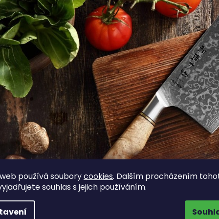
 web používá soubory
cookies
. Dalším procházením toho
yjadřujete souhlas s jejich používáním.
Tip:
Chcete vědět, jaký je rozdíl mezi TAO nožem a seká
tavení
Souhl
TAO a sekáčk