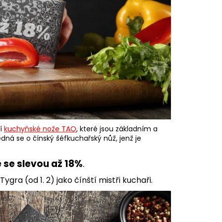
ní
kuchyňské nože TAO
, které jsou základním a
á se o čínský šéfkuchařský nůž, jenž je
 se slevou až 18%
.
ra (od 1. 2) jako čínští mistři kuchaři.