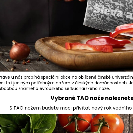
Právě u nás probíhá speciální akce na oblíbené čínské univerzál
často i jediným potřebným nožem v čínských domácnostech. Jedn
obdobou známého evropského šéfkuchařského nože.
Vybrané TAO nože naleznete
S TAO nožem budete moci přivítat nový rok vodního Tyg