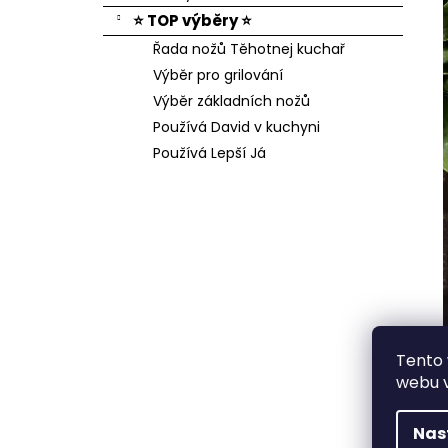
⭐ TOP výběry ⭐
Řada nožů Těhotnej kuchař
Výběr pro grilování
Výběr základních nožů
Používá David v kuchyni
Používá Lepší Já
Tento
webu v
Nas