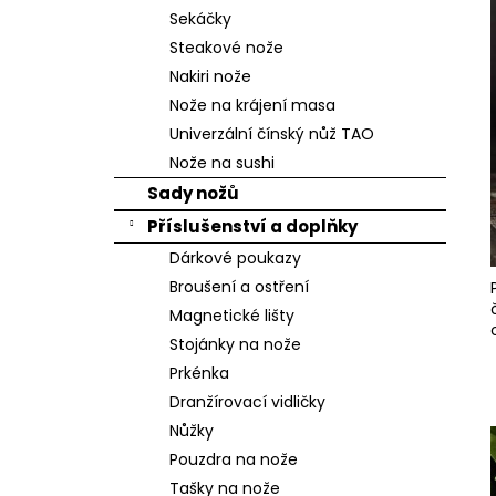
n
Sekáčky
e
Steakové nože
l
Nakiri nože
Nože na krájení masa
Univerzální čínský nůž TAO
Nože na sushi
Sady nožů
Příslušenství a doplňky
Dárkové poukazy
Broušení a ostření
Magnetické lišty
Stojánky na nože
Prkénka
Dranžírovací vidličky
Nůžky
Pouzdra na nože
Tašky na nože