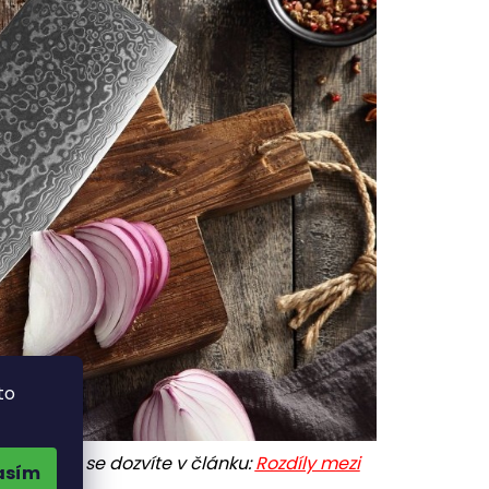
to
čkem? To se dozvíte v článku:
Rozdíly mezi
asím
em
.