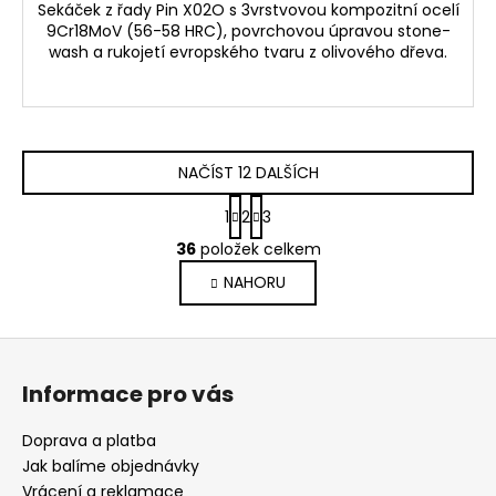
Sekáček z řady Pin X02O s 3vrstvovou kompozitní ocelí
9Cr18MoV (56-58 HRC), povrchovou úpravou stone-
wash a rukojetí evropského tvaru z olivového dřeva.
NAČÍST 12 DALŠÍCH
S
1
2
3
t
O
r
36
položek celkem
v
á
NAHORU
l
n
k
á
o
d
Z
v
a
á
á
c
Informace pro vás
n
p
í
í
p
a
Doprava a platba
r
t
Jak balíme objednávky
v
í
Vrácení a reklamace