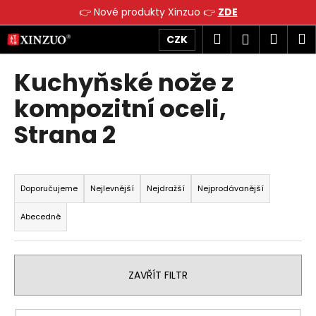
K
👉 Nové produkty Xinzuo 👉
ZDE
o
Přejít
Zpět
Zpět
Hledat
Náku
M
Přihlášen
CZK
š
na
obsah
í
košík
Kuchyňské nože z
C
k
o
kompozitní oceli
,
p
Strana 2
o
t
ř
Ř
e
a
Doporučujeme
Nejlevnější
Nejdražší
Nejprodávanější
b
z
Abecedně
u
e
j
n
e
í
t
ZAVŘÍT FILTR
p
e
r
n