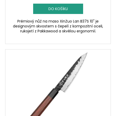
DO KOŠÍKU
Prémiový nůž na maso XinZuo Lan B37S 10" je
designovým skvostem s čepelí z kompozitní oceli,
rukojetí z Pakkawood a skvělou ergonomií.