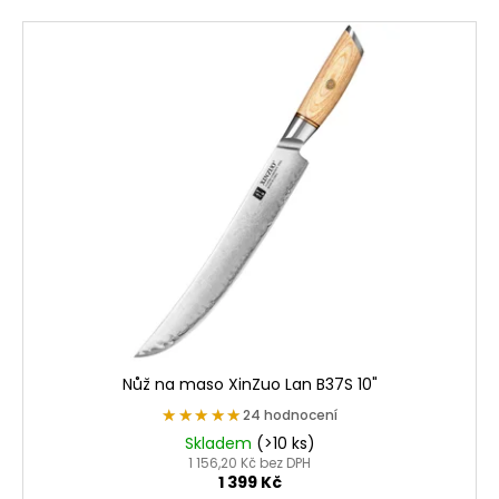
č
u
V
j
ý
e
p
m
i
e
s
p
r
o
d
u
k
t
ů
Nůž na maso XinZuo Lan B37S 10"
★★★★★
★★★★★
24 hodnocení
Skladem
(>10 ks)
1 156,20 Kč bez DPH
1 399 Kč