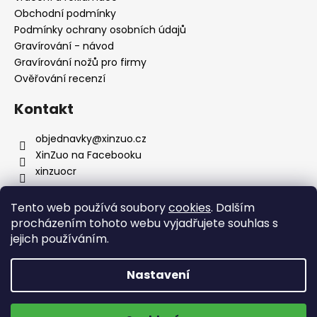
k
Obchodní podmínky
y
Podmínky ochrany osobních údajů
v
Gravírování - návod
ý
Gravírování nožů pro firmy
p
Ověřování recenzí
i
s
Kontakt
u
objednavky
@
xinzuo.cz
XinZuo na Facebooku
xinzuocr
Tento web používá soubory
cookies
. Dalším
Jsme i v dalších zemích
procházením tohoto webu vyjadřujete souhlas s
jejich používáním.
Nastavení
🔥 Nové produkty 🔥
Doprava zdarma na výdejní místa