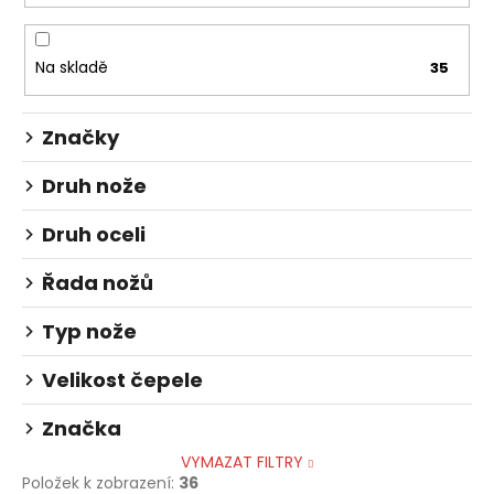
o
a
d
j
u
Na skladě
35
í
k
t
t
Značky
?
ů
Druh nože
Druh oceli
HLEDAT
Řada nožů
Typ nože
D
o
Velikost čepele
p
o
Značka
r
VYMAZAT FILTRY
u
Položek k zobrazení:
36