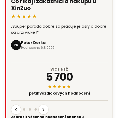
Co říkají zákazníci o nákupu u
XinZuo
★★★★★
„Súúper paráda dobre sa pracuje je osrý a dobre
sa drži vruke !“
Peter Derka
PD
Hodnoceno 6.8.2026
VÍCE NEŽ
5 700
★★★★★
pětihvězdičkových hodnocení
‹
›
Zobrazit všechna hodnocení obchodu