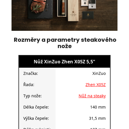
Rozměry a parametry steakového
nože
Nůž XinZuo Zhen X05Z 5,5"
Značka:
XinZuo
Řada:
Zhen X05Z
Typ nože:
Nůž na steaky
Délka čepele:
140 mm
Výška čepele:
31,5 mm