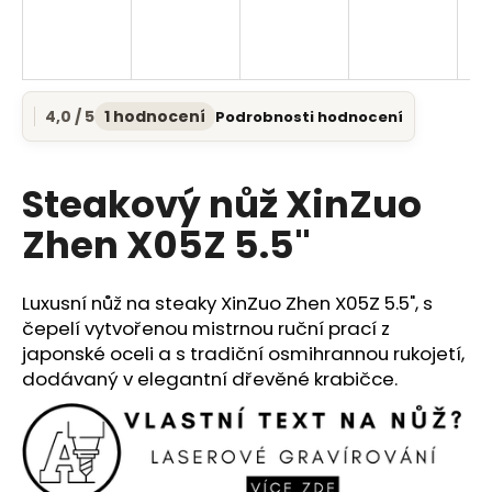
a
j
í
t
4,0 / 5
1 hodnocení
Podrobnosti hodnocení
Průměrné
?
hodnocení
produktu
je
Steakový nůž XinZuo
4,0
z
Zhen X05Z 5.5"
5
HLEDAT
hvězdiček.
Luxusní nůž na steaky XinZuo Zhen X05Z 5.5", s
čepelí vytvořenou mistrnou ruční prací z
D
japonské oceli a s tradiční osmihrannou rukojetí,
o
dodávaný v elegantní dřevěné krabičce.
p
o
r
u