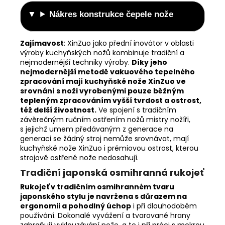
Nákres konstrukce čepele nože
Zajímavost
:
XinZuo jako přední inovátor v oblasti
výroby kuchyňských nožů kombinuje tradiční a
nejmodernější techniky výroby.
Díky jeho
nejmodernější metodě vakuového tepelného
zpracování mají kuchyňské nože XinZuo ve
srovnání s noži vyrobenými pouze běžným
tepleným zpracováním vyšší tvrdost a ostrost,
též delší živostnost.
Ve spojení s tradičním
závěrečným ručním ostřením nožů mistry nožíři,
s jejichž umem předávaným z generace na
generaci se žádný stroj nemůže srovnávat, mají
kuchyňské nože XinZuo i prémiovou ostrost, kterou
strojově ostřené nože nedosahují.
Tradiční japonská osmihranná rukojeť
Rukojeť v tradičním osmihranném tvaru
japonského stylu je navržena s důrazem na
ergonomii a pohodlný úchop
i při dlouhodobém
používání. Dokonalé vyvážení a tvarované hrany