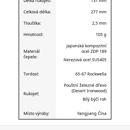
Délka rukojeti:
137 mm
Celková délka:
277 mm
Tloušťka:
2,5 mm
Hmotnost:
105 g
Japonská kompozitní
Materiál
ocel ZDP-189
čepele:
Nerezová ocel SUS405
Tvrdost:
65-67 Rockwella
Pouštní železné dřevo
(Desert Ironwood)
Rukojeť:
Bílý býčí roh
Místo výroby:
Yangjiang Čína
Z