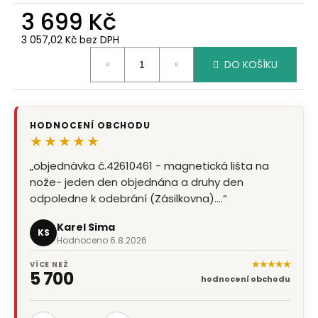
3 699 Kč
3 057,02 Kč bez DPH
Měrná
DO KOŠÍKU
cena:
HODNOCENÍ OBCHODU
★★★★★
„objednávka č.42610461 - magnetická lišta na
nože- jeden den objednána a druhy den
odpoledne k odebrání (Zásilkovna).…“
Karel Sima
KS
Hodnoceno 6.8.2026
★★★★★
VÍCE NEŽ
5 700
hodnocení obchodu