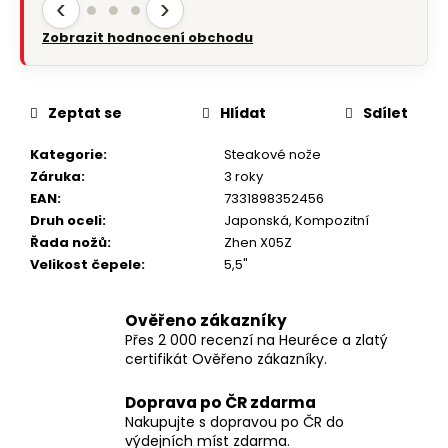
‹
›
Zobrazit hodnocení obchodu
Zeptat se
Hlídat
Sdílet
Kategorie
:
Steakové nože
Záruka
:
3 roky
EAN
:
7331898352456
Druh oceli
:
Japonská
,
Kompozitní
Řada nožů
:
Zhen X05Z
Velikost čepele
:
5,5"
Ověřeno zákazníky
Přes 2 000 recenzí na Heuréce a zlatý
certifikát Ověřeno zákazníky.
Doprava po ČR zdarma
Nakupujte s dopravou po ČR do
výdejních míst zdarma.