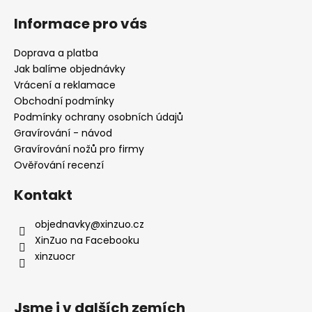
á
Informace pro vás
p
a
Doprava a platba
t
Jak balíme objednávky
í
Vrácení a reklamace
Obchodní podmínky
Podmínky ochrany osobních údajů
Gravírování - návod
Gravírování nožů pro firmy
Ověřování recenzí
Kontakt
objednavky
@
xinzuo.cz
XinZuo na Facebooku
xinzuocr
Jsme i v dalších zemích