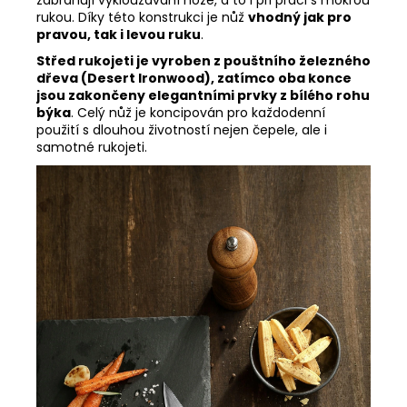
zabraňují vyklouzávání nože, a to i při práci s mokrou
rukou. Díky této konstrukci je nůž
vhodný jak pro
pravou, tak i levou ruku
.
Střed rukojeti je vyroben z pouštního železného
dřeva (Desert Ironwood), zatímco oba konce
jsou zakončeny elegantními prvky z bílého rohu
býka
. Celý nůž je koncipován pro každodenní
použití s dlouhou životností nejen čepele, ale i
samotné rukojeti.