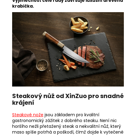
Výjimečnost celé řady završuje luxusní dřevěná
krabička.
Steakový nůž od XinZuo pro snadné
krájení
Steakové nože
jsou základem pro kvalitní
gastronomický zážitek z dobrého steaku. Není nic
horšího nežli přetažený steak a nekvalitní nůž, který
maso spíše potrhá a poškodí, čímž dojde k vytečené