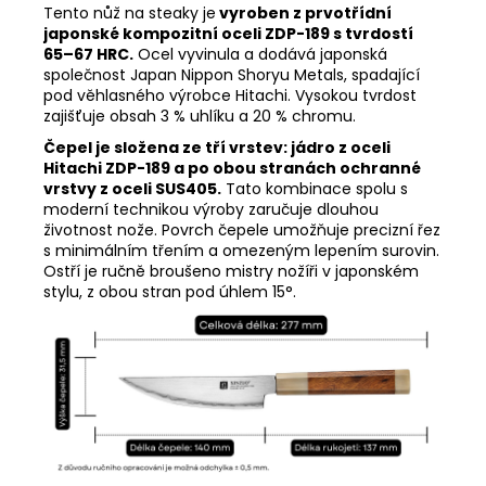
Tento nůž na steaky je
vyroben z prvotřídní
japonské kompozitní oceli ZDP-189 s tvrdostí
65–67 HRC.
Ocel vyvinula a dodává japonská
společnost Japan Nippon Shoryu Metals, spadající
pod věhlasného výrobce Hitachi. Vysokou tvrdost
zajišťuje obsah 3 % uhlíku a 20 % chromu.
Čepel je složena ze tří vrstev: jádro z oceli
Hitachi ZDP-189 a po obou stranách ochranné
vrstvy z oceli SUS405.
Tato kombinace spolu s
moderní technikou výroby zaručuje dlouhou
životnost nože. Povrch čepele umožňuje precizní řez
s minimálním třením a omezeným lepením surovin.
Ostří je ručně broušeno mistry nožíři v japonském
stylu, z obou stran pod úhlem 15°.