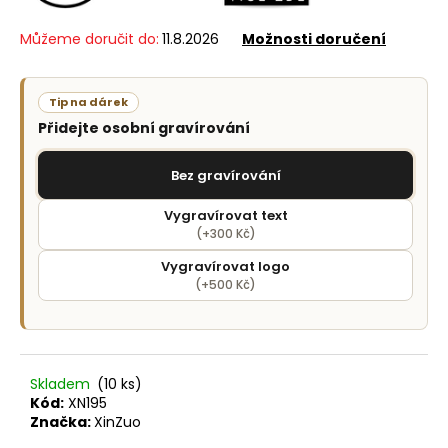
č
u
Můžeme doručit do:
11.8.2026
Možnosti doručení
j
e
m
Tip na dárek
e
Přidejte osobní gravírování
Bez gravírování
Vygravírovat text
(+300 Kč)
Vygravírovat logo
(+500 Kč)
Skladem
(10 ks)
Kód:
XN195
Značka:
XinZuo