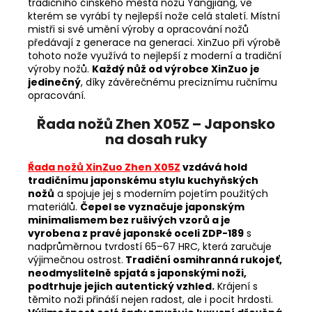
tradičního čínského města nožů
Yangjiang, ve
kterém se vyrábí ty nejlepší nože celá staletí. Místní
mistři si své umění výroby a opracování nožů
předávají z generace na generaci. XinZuo při výrobě
tohoto nože využívá to nejlepší z moderní a tradiční
výroby nožů.
Každý nůž od výrobce XinZuo je
jedinečný
, díky závěrečnému preciznímu ručnímu
opracování.
Řada nožů Zhen X05Z – Japonsko
na dosah ruky
Řada nožů XinZuo Zhen X05Z
vzdává hold
tradičnímu japonskému stylu kuchyňských
nožů
a spojuje jej s moderním pojetím použitých
materiálů.
Čepel se vyznačuje japonským
minimalismem bez rušivých vzorů a je
vyrobena z pravé japonské oceli ZDP-189
s
nadprůměrnou tvrdostí 65–67 HRC, která zaručuje
výjimečnou ostrost.
Tradiční osmihranná rukojeť,
neodmyslitelně spjatá s japonskými noži,
podtrhuje jejich autentický vzhled.
Krájení s
těmito noži přináší nejen radost, ale i pocit hrdosti.