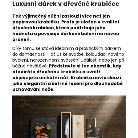
Luxusní dárek v dřevěné krabičce
Tak výjimečný nůž si zaslouží více než jen
papírovou krabičku. Proto je uložen v kvalitní
dřevěné krabičce, která podtrhuje jeho
hodnotu a povyšuje dárkové balení na novou
úroveň.
Díky tomu se stává ideálním a praktickým dárkem
do domácnosti – ať už ke svatbě, kolaudaci nového
bydlení, narozeninám, sváteční události nebo jen při
běžné návštěvě.
Představte si ten okamžik, kdy
otevíráte dřevěnou krabičku a uvnitř
objevujete unikátní nůž. Krabička navíc slouží
jako elegantní a šetrné řešení pro dlouhodobé
uchovávání nože.