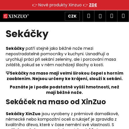
K
👉 Nové produkty Xinzuo 👉
ZDE
o
Přejít
Zpět
Zpět
Hledat
Náku
M
Přihlášen
CZK
š
na
obsah
í
košík
Sekáčky
C
k
o
p
Sekáčky
patří stejně jako běžné nože mezi
o
nepostradatelné pomocníky v kuchyni. Usnadňují a
urychlují práci při sekání zeleniny, ale i porcování masa
t
zvláště, pokud se v něm nacházejí šlachy a kosti.
ř
💡Sekáčky na maso mají velmi širokou čepel s horním
e
zaoblením. Nejsou určeny ke krájení, slouží k sekání.
b
Poznáte je i podle podstatně vyšší hmotnosti, než
u
mají běžné nože.
j
Sekáček na maso od XinZuo
e
t
Sekáčky XinZuo
jsou vyrobeny z prémiové damaškové,
německé nebo kompozitní oceli a rukojeť je zpravidla z
e
kvalitního dřeva, které v čase nemění své vlastnosti. S
n