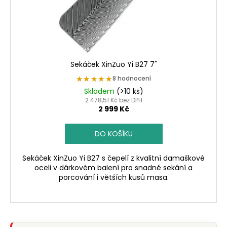
d
u
k
t
ů
Sekáček XinZuo Yi B27 7"
★★★★★
★★★★★
8 hodnocení
Skladem
(>10 ks)
2 478,51 Kč bez DPH
2 999 Kč
DO KOŠÍKU
Sekáček XinZuo Yi B27 s čepelí z kvalitní damaškové
oceli v dárkovém balení pro snadné sekání a
porcování i větších kusů masa.