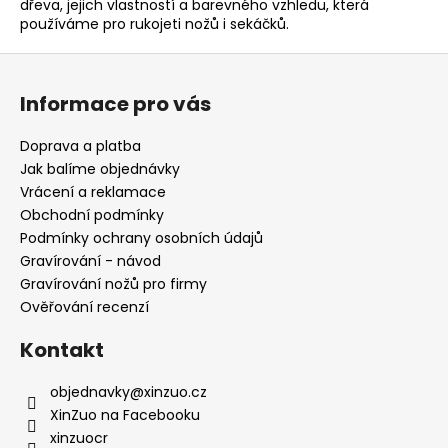
dřeva, jejich vlastností a barevného vzhledu, která
p
používáme pro rukojeti nožů i sekáčků.
i
s
Z
u
á
Informace pro vás
p
a
Doprava a platba
t
Jak balíme objednávky
í
Vrácení a reklamace
Obchodní podmínky
Podmínky ochrany osobních údajů
Gravírování - návod
Gravírování nožů pro firmy
Ověřování recenzí
Kontakt
objednavky
@
xinzuo.cz
XinZuo na Facebooku
xinzuocr