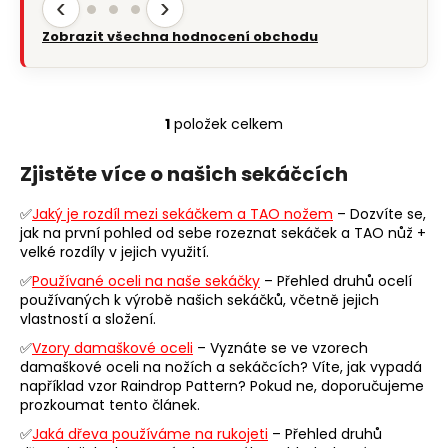
‹
›
Zobrazit všechna hodnocení obchodu
1
položek celkem
O
v
Zjistěte více o našich sekáčcích
l
á
✅
Jaký je rozdíl mezi sekáčkem a TAO nožem
– Dozvíte se,
d
jak na první pohled od sebe rozeznat sekáček a TAO nůž +
a
velké rozdíly v jejich využití.
c
✅
Používané oceli na naše sekáčky
– Přehled druhů ocelí
í
používaných k výrobě našich sekáčků, včetně jejich
p
vlastností a složení.
r
✅
Vzory damaškové oceli
– Vyznáte se ve vzorech
v
damaškové oceli na nožích a sekáčcích? Víte, jak vypadá
k
například vzor Raindrop Pattern? Pokud ne, doporučujeme
y
prozkoumat tento článek.
v
✅
Jaká dřeva používáme na rukojeti
– Přehled druhů
ý