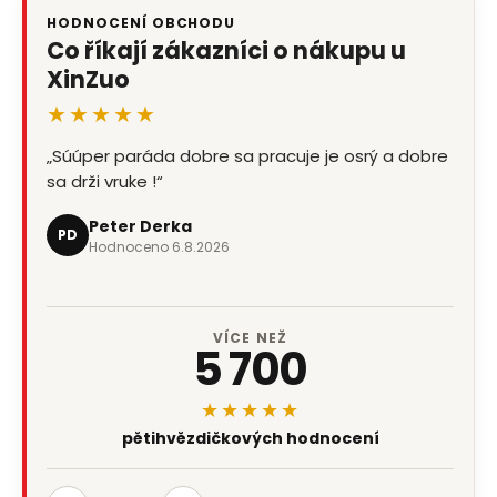
HODNOCENÍ OBCHODU
Co říkají zákazníci o nákupu u
XinZuo
★★★★★
„Súúper paráda dobre sa pracuje je osrý a dobre
sa drži vruke !“
Peter Derka
PD
Hodnoceno 6.8.2026
VÍCE NEŽ
5 700
★★★★★
pětihvězdičkových hodnocení