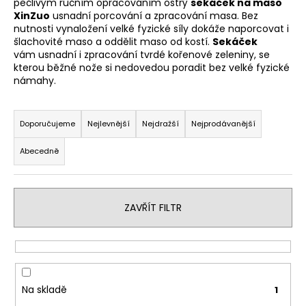
pečlivým ručním opracováním ostrý
sekáček na maso
a
XinZuo
usnadní porcování a zpracování masa. Bez
nutnosti vynaložení velké fyzické síly dokáže naporcovat i
j
šlachovité maso a oddělit maso od kostí.
Sekáček
í
vám usnadní i zpracování tvrdé kořenové zeleniny, se
t
kterou běžné nože si nedovedou poradit bez velké fyzické
námahy.
?
Ř
a
Doporučujeme
Nejlevnější
Nejdražší
Nejprodávanější
z
Abecedně
e
HLEDAT
n
í
ZAVŘÍT FILTR
p
D
r
o
p
o
o
d
r
u
Na skladě
1
u
k