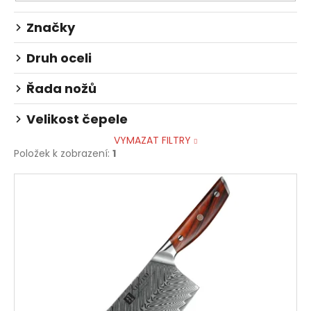
č
t
u
Značky
ů
j
e
Druh oceli
m
e
Řada nožů
Velikost čepele
VYMAZAT FILTRY
Položek k zobrazení:
1
V
ý
p
i
s
p
r
o