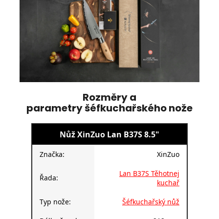
Rozměry a
parametry šéfkuchařského nože
Nůž XinZuo Lan B37S 8.5"
Značka:
XinZuo
Lan B37S Těhotnej
Řada:
kuchař
Typ nože:
Šéfkuchařský nůž