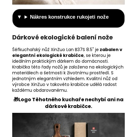
Nákres konstrukce rukojeti nože
Dárkové ekologické balení nože
Šéfkuchařský nůž XinZuo Lan B37S 8.5" je
zabalen v
elegantní ekologické krabičce
, se kterou je
ideálním praktickým dárkem do domácnosti.
Krabička této řady nožů je založena na ekologických
materiálech a šetrnosti k životnímu prostředí. S
jednotným elegantním vzhledem. Kvalitní nůž od
výrobce XinZuo v takovéto krabičce udělá radost
každému obdarovanému.
🎁Logo Těhotného kuchaře nechybí ani na
dárkové krabičce.