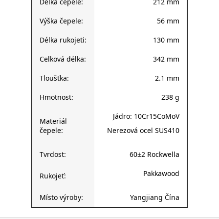
Délka čepele:
212 mm
Výška čepele:
56 mm
Délka rukojeti:
130 mm
Celková délka:
342 mm
Tloušťka:
2.1 mm
Hmotnost:
238 g
Jádro: 10Cr15CoMoV
Materiál
čepele:
Nerezová ocel SUS410
Tvrdost:
60±2 Rockwella
Pakkawood
Rukojeť:
Místo výroby:
Yangjiang Čína