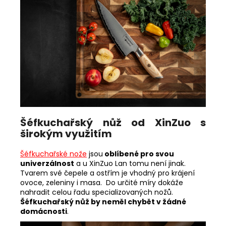
Šéfkuchařský nůž od XinZuo s
širokým využitím
Šéfkuchařské nože
jsou
oblíbené pro svou
univerzálnost
a u XinZuo Lan tomu není jinak.
Tvarem své čepele a ostřím je vhodný pro krájení
ovoce, zeleniny i masa. Do určité míry dokáže
nahradit celou řadu specializovaných nožů.
Šéfkuchařský nůž by neměl chybět v žádné
domácnosti
.