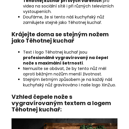
Těhotnej kuchař při svých vařeních
pro
videa na sociální sítě i při různých televizních
vystoupeních.
Doufáme, že si tento náš kuchyňský nůž
zamilujete stejně jako Těhotnej kuchař.
Krájejte doma se stejným nožem
jako Těhotnej kuchař
Text i logo Těhotnej kuchař jsou
profesionálně vygravírovaný na čepel
nože s maximální šetrností
.
Nemusíte se obávat, že by tento nůž měl
oproti běžným nožům menší životnost.
Stejným šetrným způsobem je na každý náš
kuchyňský nůž gravírováno i naše logo XinZuo.
Vzhled čepele nože s
vygravírovaným textem a logem
Těhotnej kuchař: