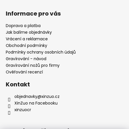
Z
á
Informace pro vás
p
a
Doprava a platba
t
Jak balíme objednávky
í
Vrácení a reklamace
Obchodní podmínky
Podmínky ochrany osobních údajů
Gravírování - návod
Gravírování nožů pro firmy
Ověřování recenzí
Kontakt
objednavky
@
xinzuo.cz
XinZuo na Facebooku
xinzuocr