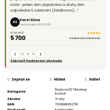
nože- jeden den objednána a druhy den
odpoledne k odebrání (Zásilkovna).…“
Karel Sima
KS
Hodnoceno 6.8.2026
★★★★★
VÍCE NEŽ
5 700
hodnocení obchodu
‹
›
Zobrazit hodnocení obchodu
Zeptat se
Hlídat
Sdílet
Řada nožů Těhotnej
Kategorie
:
kuchař
Záruka
:
3 roky
EAN
:
7331898352791
Druh oceli
:
Kompozitní