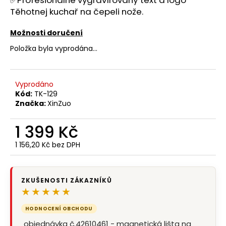
č
Těhotnej kuchař na čepeli nože.
u
j
Možnosti doručení
e
m
Položka byla vyprodána…
e
Vyprodáno
Kód:
TK-129
Značka:
XinZuo
1 399 Kč
1 156,20 Kč bez DPH
Měrná
cena:
ZKUŠENOSTI ZÁKAZNÍKŮ
★★★★★
HODNOCENÍ OBCHODU
„objednávka č.42610461 - magnetická lišta na