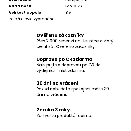
Řada nožů
:
Lan B37S
Velikost čepele
:
8,5"
Položka byla vyprodána…
Ověřeno zákazníky
Přes 2 000 recenzí na Heuréce a zlatý
certifikát Ověřeno zákazníky.
Doprava po ČR zdarma
Nakupujte s dopravou po ČR do
výdejních míst zdarma.
30 dní na vrácení
Pokud nebudete spokojeni máte 30
dní na vrácení.
Záruka 3 roky
Za kvalitu produktů ručíme.