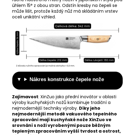
úhlem 15° z obou stran.
Odstín kresby na čepeli se
může lišit, protože každý nůž má skládáním vrstev
oceli unikátní vzhled.
Nákres konstrukce čepele nože
Zajímavost
:
XinZuo jako přední inovátor v oblasti
výroby kuchyňských nožů kombinuje tradiční a
nejmodernější techniky výroby.
Díky jeho
nejmodernější metodě vakuového tepelného
zpracování mají kuchyňské nože XinZuo ve
srovnání s noži vyrobenými pouze běžným
tepleným zpracováním vyšší tvrdost a ostrost,