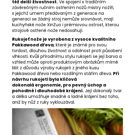
též delší živostnost.
Ve spojení s tradičním
závěrečným ručním ostřením nožů mistry nožíři,
s jejichž umem předávaným z generace na
generaci se žádný stroj nemůže srovnávat, mají
kuchyňské nože XinZuo i prémiovou ostrost, kterou
strojově ostřené nože nedosahují.
Rukojeť nože je vyrobena z vysoce kvalitního
Pakkawood dřeva
, které je známé pro svou
tvrdost, dlouhou životnost a odolnost proti působení
vlhkosti. Kvůli přírodnímu stylu rukojeti se její barva a
vzhled může oproti produktovým obrázkům mírně
lišit z důvodu výroby rukojeti z jiného kusu
Pakkawood dřeva nebo rozdílným stářím dřeva.
Při
návrhu rukojeti byla klíčová
dokonalá ergonomie, pro pevný úchop a
pohodlné i dlouhodobé krájení.
Její dokonalý tvar
a délka umožňuje snadné a ladné krájení bez toho,
aniž by nůž z ruky vyklouzával.