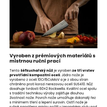
Vyroben z prémiových materiálů s
mistrnou ruční prací
Tento
šéfkuchařský nůž
j
e vyroben
ze tří vrstev
prvotřídní kompozitní oceli
. Jádro nože je
vyrobeno z oceli 10Cr15CoMoV a je z obou stran
chráněno proti korozi nerezovou ocelí SUS410. Nůž
dosahuje tvrdosti 60±2 Rockwella. Kvalitní ocel spolu
s tradiční technikou výroby zajišťuje dlouhou
životnost nože. Povrch nože umožňuje dokonalý řez
s minimem tření a lepení surovin. Ostří nože je
ručně naostřeno mistry nožíři v japonském stylu pod