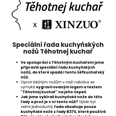
Speciální řada kuchyňských
nožů Těhotnej kuchař
Ve spolupráci s Těhotným kuchařem jsme
připravili speciální řadu kuchyňských
nožů, do které spadá i tento šéfkuchařský
nůž.
Oproti běžným nožům v naší nabídce se
vymyká
vygravírovaným logem a textem
"Těhotnej kuchař" na jeho čepeli
.
Jak jsme vybírali kuchyňské nože do této
řady a proč je v ní tento nůž?
Výběr byl
velmi jednoduchý
řada obsahuje pouze
kuchyňské nože z řady B37S, které používá