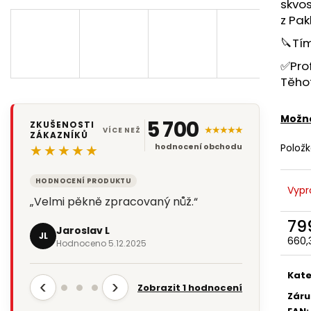
skvos
z Pa
🔪Tím
✅Prof
Těhot
Možno
5 700
ZKUŠENOSTI
★★★★★
VÍCE NEŽ
ZÁKAZNÍKŮ
Polož
★★★★★
hodnocení obchodu
HODNOCENÍ PRODUKTU
Vypr
„Velmi pěkně zpracovaný nůž.“
79
Jaroslav L
JL
660,
Hodnoceno 5.12.2025
Měr
cena
Kate
‹
›
Zobrazit 1 hodnocení
Záru