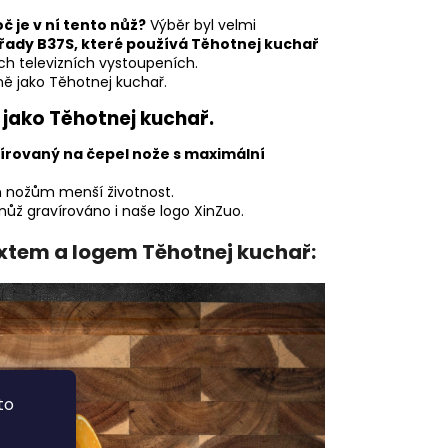
č je v ní tento nůž?
Výběr byl velmi
řady B37S, které používá Těhotnej kuchař
ných televizních vystoupeních.
ně jako Těhotnej kuchař.
jako Těhotnej kuchař.
írovaný na čepel nože s maximální
m nožům menší životnost.
ž gravírováno i naše logo XinZuo.
xtem a logem Těhotnej kuchař:
to