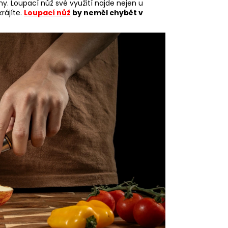
y. Loupací nůž své využití najde nejen u
rájíte.
Loupací nůž
by neměl chybět v