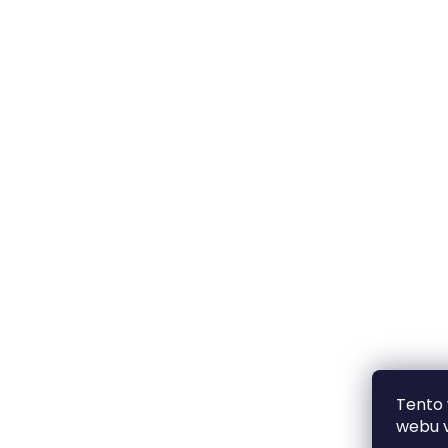
Tento
webu v