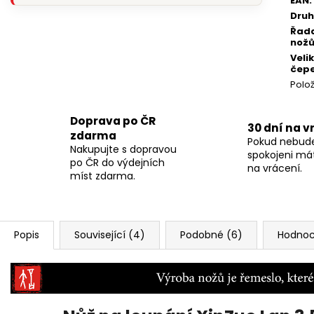
EAN
:
Druh
Řad
nož
Veli
čepe
Polo
Doprava po ČR
30 dní na v
zdarma
Pokud nebud
Nakupujte s dopravou
spokojeni má
po ČR do výdejních
na vrácení.
míst zdarma.
Popis
Související (4)
Podobné (6)
Hodnoc