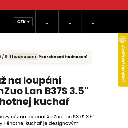
Hledat
Přihlášení
Nákupní
CZK
košík
 / 5
1 hodnocení
Podrobnosti hodnocení
měrné
nocení
uktu
ž na loupání
nZuo Lan B37S 3.5"
diček.
hotnej kuchař
ový nůž na loupání XinZuo Lan B37S 3.5"
dy Těhotnej kuchař je designovým