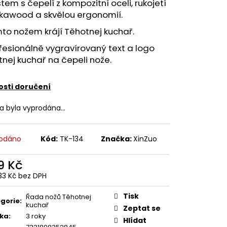
tem s čepelí z kompozitní oceli, rukojetí
kkawood a skvělou ergonomií.
to nožem krájí Těhotnej kuchař.
esionálně vygravírovaný text a logo
nej kuchař na čepeli nože.
sti doručení
ka byla vyprodána…
odáno
Kód:
TK-134
Značka:
XinZuo
9 Kč
33 Kč bez DPH
ná
:
Tisk
Řada nožů Těhotnej
gorie
:
kuchař
Zeptat se
ka
:
3 roky
Hlídat