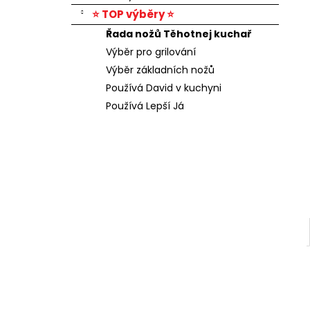
⭐ TOP výběry ⭐
Řada nožů Těhotnej kuchař
Výběr pro grilování
Výběr základních nožů
Používá David v kuchyni
Používá Lepší Já