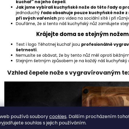
kuchař" na jeho čepeli
.
Jak jsme vybírali kuchyňské nože do této řady a pro
jednoduchý
řada obsahuje pouze kuchyňské nože z 
při svých vařeních
pro videa na sociální sítě i při růz
Doufáme, že si tento náš kuchyňský nůž zamilujete stej
Krájejte doma se stejným nožem 
Text i logo Těhotnej kuchař jsou
profesionálně vygrav
šetrností
.
Nemusíte se obávat, že by tento nůž měl oproti běžný
Stejným šetrným způsobem je na každý náš kuchyňský nů
Vzhled čepele nože s vygravírovaným te
 web používá soubory
cookies
. Dalším procházením toho
yjadřujete souhlas s jejich používáním.