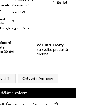
7331898352845
Sdílet
 oceli
:
Kompozitní
a
Lan B37S
ů
:
kost
3,5"
le
:
žka byla vyprodána…
rácení
Záruka 3 roky
ete
Za kvalitu produktů
te 30 dní
ručíme.
ení (1)
Ostatní informace