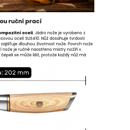
ou ruční prací
ompozitní oceli
. Jádro nože je vyrobeno z
ezovou ocelí SUS410. Nůž dosahuje tvrdosti
y zajišťuje dlouhou životnost nože. Povrch nože
 nože je ručně naostřeno mistry nožíři v
čepeli se může lišit, protože každý nůž má