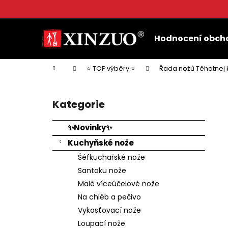
K
o
Přejít
Zpět
Zpět
š
na
Hodnocení obch
do
do
obsah
í
k
obchodu
obchodu
Domů
⭐ TOP výběry ⭐
Řada nožů Těhotnej 
P
o
Kategorie
Přeskočit
s
kategorie
t
✨Novinky✨
r
Kuchyňské nože
a
Šéfkuchařské nože
n
Santoku nože
n
Malé víceúčelové nože
í
Na chléb a pečivo
p
Vykosťovací nože
a
Loupací nože