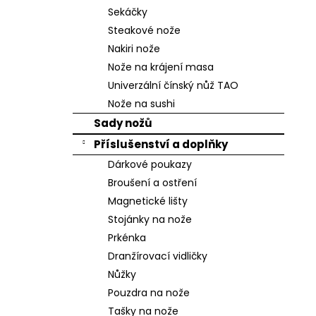
n
Sekáčky
e
Steakové nože
l
Nakiri nože
Nože na krájení masa
Univerzální čínský nůž TAO
Nože na sushi
Sady nožů
Příslušenství a doplňky
Dárkové poukazy
Broušení a ostření
Magnetické lišty
Stojánky na nože
Prkénka
Dranžírovací vidličky
Nůžky
Pouzdra na nože
Tašky na nože