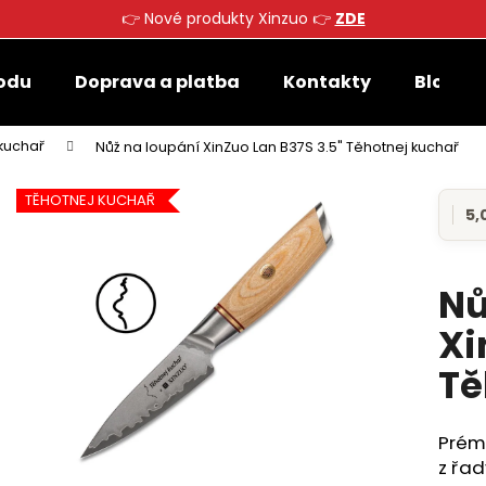
👉 Nové produkty Xinzuo 👉
ZDE
odu
Doprava a platba
Kontakty
Blog
Co potřebujete najít?
kuchař
Nůž na loupání XinZuo Lan B37S 3.5" Těhotnej kuchař
TĚHOTNEJ KUCHAŘ
HLEDAT
5,0
Prů
hod
prod
je
Nů
Doporučujeme
5,0
z
Xi
5
hvěz
Tě
Prémi
z řa