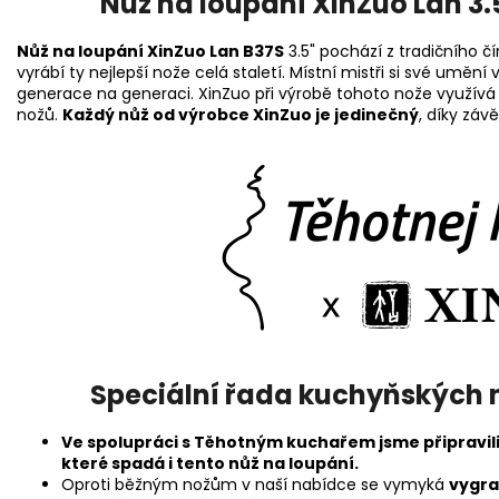
Nůž na loupání XinZuo Lan 3.
Nůž na loupání XinZuo Lan B37S
3.5" pochází z tradičního 
vyrábí ty nejlepší nože celá staletí. Místní mistři si své uměn
generace na generaci. XinZuo při výrobě tohoto nože využívá t
nožů.
Každý nůž od výrobce XinZuo je jedinečný
, díky zá
Speciální řada kuchyňských 
Ve spolupráci s Těhotným kuchařem jsme připravili
které spadá i tento nůž na loupání.
Oproti běžným nožům v naší nabídce se vymyká
vygra