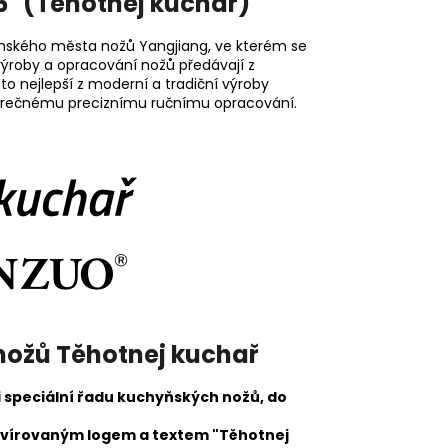
5" (Těhotnej kuchař)
čínského města nožů
Yangjiang, ve kterém se
í výroby a opracování nožů předávají z
o nejlepší z moderní a tradiční výroby
věrečnému preciznímu ručnímu opracování.
nožů Těhotnej kuchař
 speciální řadu kuchyňských nožů, do
vírovaným logem a textem "Těhotnej