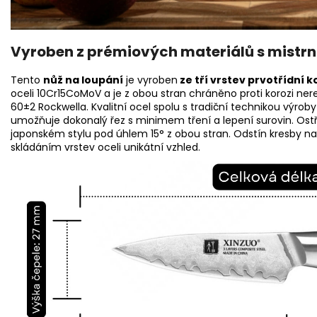
Vyroben z prémiových materiálů s mistrn
Tento
nůž na loupání
j
e vyroben
ze tří vrstev prvotřídní k
oceli 10Cr15CoMoV a je z obou stran chráněno proti korozi ner
60±2 Rockwella. Kvalitní ocel spolu s tradiční technikou výrob
umožňuje dokonalý řez s minimem tření a lepení surovin. Ostří
japonském stylu pod úhlem 15° z obou stran.
Odstín kresby na 
skládáním vrstev oceli unikátní vzhled.