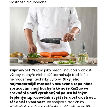
vlastnosti dlouhodobě.
Zajímavost
:
XinZuo jako přední inovátor v oblasti
výroby kuchyňských nožů kombinuje tradiční a
nejmodernější techniky výroby.
Díky jeho
nejmodernější metodě vakuového tepelného
zpracování mají kuchyňské nože XinZuo ve
srovnání s noži vyrobenými pouze běžným
tepleným zpracováním vyšší tvrdost a ostrost,
též delší živostnost.
Ve spojení s tradičním
závěrečným ručním ostřením nožů mistry nožíři,