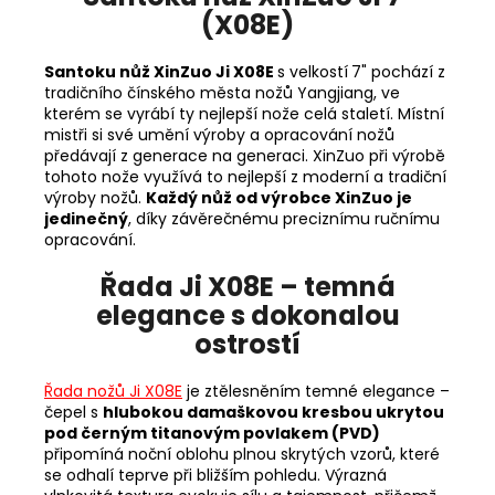
(X08E)
Santoku nůž XinZuo Ji X08E
s velkostí
7" pochází z
tradičního čínského města nožů
Yangjiang, ve
kterém se vyrábí ty nejlepší nože celá staletí. Místní
mistři si své umění výroby a opracování nožů
předávají z generace na generaci. XinZuo při výrobě
tohoto nože využívá to nejlepší z moderní a tradiční
výroby nožů.
Každý nůž od výrobce XinZuo je
jedinečný
, díky závěrečnému preciznímu ručnímu
opracování.
Řada Ji X08E – temná
elegance s dokonalou
ostrostí
Řada nožů Ji X08E
je ztělesněním temné elegance –
čepel s
hlubokou damaškovou kresbou ukrytou
pod černým titanovým povlakem (PVD)
připomíná noční oblohu plnou skrytých vzorů, které
se odhalí teprve při bližším pohledu. Výrazná