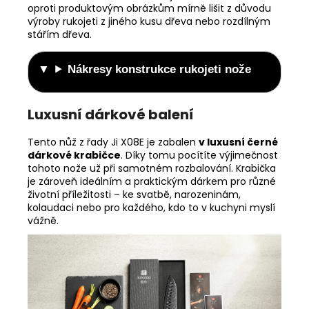
oproti produktovým obrázkům mírně lišit z důvodu
výroby rukojeti z jiného kusu dřeva nebo rozdílným
stářím dřeva.
Nákresy konstrukce rukojeti nože
Luxusní dárkové balení
Tento nůž z řady Ji X08E je zabalen
v luxusní černé
dárkové krabičce
. Díky tomu pocítíte výjimečnost
tohoto nože už při samotném rozbalování. Krabička
je zároveň ideálním a praktickým dárkem pro různé
životní příležitosti – ke svatbě, narozeninám,
kolaudaci nebo pro každého, kdo to v kuchyni myslí
vážně.