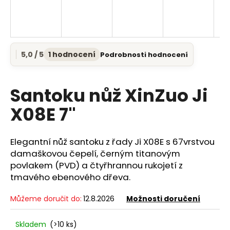
a
j
í
t
5,0 / 5
1 hodnocení
Podrobnosti hodnocení
Průměrné
?
hodnocení
produktu
je
Santoku nůž XinZuo Ji
5,0
z
X08E 7"
5
HLEDAT
hvězdiček.
Elegantní nůž santoku z řady Ji X08E s 67vrstvou
damaškovou čepelí, černým titanovým
D
povlakem (PVD) a čtyřhrannou rukojetí z
o
tmavého ebenového dřeva.
p
o
Můžeme doručit do:
12.8.2026
Možnosti doručení
r
u
Skladem
(>10 ks)