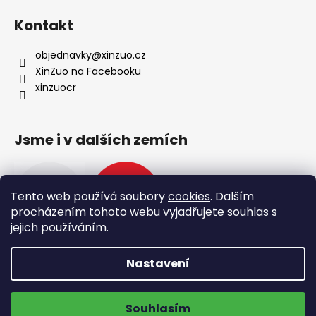
Kontakt
objednavky
@
xinzuo.cz
XinZuo na Facebooku
xinzuocr
Jsme i v dalších zemích
Tento web používá soubory
cookies
. Dalším
procházením tohoto webu vyjadřujete souhlas s
jejich používáním.
Nastavení
Vytvořil Shoptet
🔥 Nové produkty 🔥
Doprava zdarma na výdejní místa
Copyright 2026
XinZuo
. Všechna práva vyhrazena.
Souhlasím
Upravit nastavení cookies