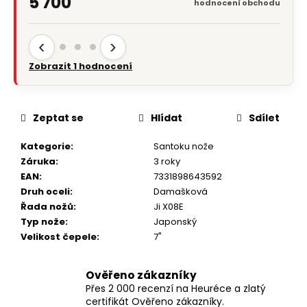
5 700
hodnocení obchodu
‹
›
Zobrazit hodnocení obchodu
Zeptat se
Hlídat
Sdílet
Kategorie
:
Santoku nože
Záruka
:
3 roky
EAN
:
7331898643592
Druh oceli
:
Damašková
Řada nožů
:
Ji X08E
Typ nože
:
Japonský
Velikost čepele
:
7"
Ověřeno zákazníky
Přes 2 000 recenzí na Heuréce a zlatý
certifikát Ověřeno zákazníky.