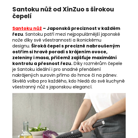
Santoku nůž od XinZuo s širokou
čepelí
Santoku nůž
– Japonská preciznost v každém
řezu
. Santoku patří mezi nejpopulárnější japonské
nože díky své všestrannosti a ikonickému
designu.
Široká čepel s precizně nabroušeným
ostřím si hravě poradí s krájením ovoce,
zeleniny i masa, přičemž zajišťuje maximální
kontrolu a přesnost řezu.
Díky rozměrům čepele
je Santoku ideální i pro snadné přenášení
nakrájených surovin přímo do hrnce či na pánev.
Skvělá volba pro každého, kdo hledá do své kuchyně
všestranný nůž s japonskou elegancí.