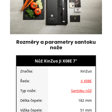
Rozměry a parametry santoku
nože
Nůž XinZuo Ji X08E 7"
Značka:
XinZuo
Řada:
Ji X08E
Typ nože:
Santoku nůž
Délka čepele:
182 mm
Výška čepele:
51 mm