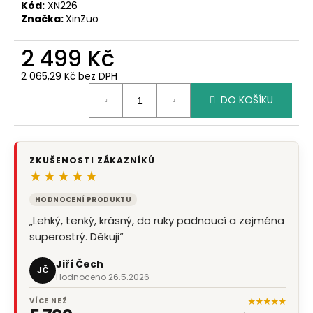
č
Kód:
XN226
u
Značka:
XinZuo
j
e
2 499 Kč
m
2 065,29 Kč bez DPH
e
Měrná
DO KOŠÍKU
cena:
ZKUŠENOSTI ZÁKAZNÍKŮ
★★★★★
HODNOCENÍ PRODUKTU
HODNOCENÍ OBCHODU
„Lehký, tenký, krásný, do ruky padnoucí a zejména
„bezproblemový nákup, jeden den objednáte
superostrý. Děkuji“
druhý den ho máte doma, obchod doporučuji“
Jiří Čech
Karel Regner
JČ
KR
Hodnoceno 26.5.2026
Hodnoceno 7.8.2026
★★★★★
VÍCE NEŽ