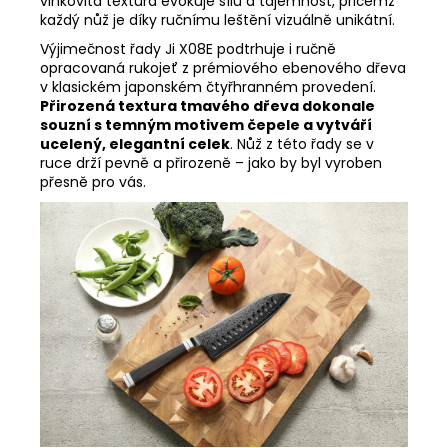
vlnkovitá textura evokuje sílu a tajemnost, přičemž
každý nůž je díky ručnímu leštění vizuálně unikátní.
Výjimečnost řady Ji X08E podtrhuje i ručně
opracovaná rukojeť z prémiového ebenového dřeva
v klasickém japonském čtyřhranném provedení.
Přirozená textura tmavého dřeva dokonale
souzní s temným motivem čepele a vytváří
ucelený, elegantní celek
. Nůž z této řady se v
ruce drží pevně a přirozeně – jako by byl vyroben
přesně pro vás.