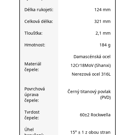
Délka rukojeti:
124 mm
Celková délka:
321 mm
Tloušťka:
2,1 mm
Hmotnost:
184 g
Damascénská ocel
Materiál
12Cr18MoV (Shanxi)
čepele:
Nerezová ocel 316L
Povrchová
Černý titanový povlak
úprava
(PVD)
čepele:
Tvrdost
60±2 Rockwella
čepele:
Úhel
15° ± 1 z obou stran