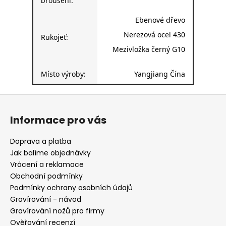
broušení:
Ebenové dřevo
Nerezová ocel 430
Rukojeť:
Mezivložka černý G10
Místo výroby:
Yangjiang Čína
Z
á
Informace pro vás
p
a
Doprava a platba
t
Jak balíme objednávky
í
Vrácení a reklamace
Obchodní podmínky
Podmínky ochrany osobních údajů
Gravírování - návod
Gravírování nožů pro firmy
Ověřování recenzí