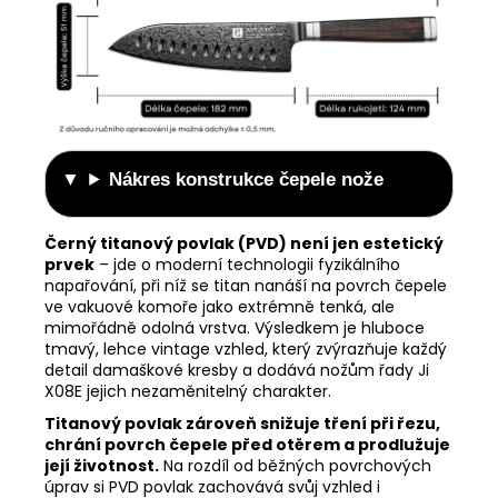
Nákres konstrukce čepele nože
Černý titanový povlak (PVD) není jen estetický
prvek
– jde o moderní technologii fyzikálního
napařování, při níž se titan nanáší na povrch čepele
ve vakuové komoře jako extrémně tenká, ale
mimořádně odolná vrstva. Výsledkem je hluboce
tmavý, lehce vintage vzhled, který zvýrazňuje každý
detail damaškové kresby a dodává nožům řady Ji
X08E jejich nezaměnitelný charakter.
Titanový povlak zároveň snižuje tření při řezu,
chrání povrch čepele před otěrem a prodlužuje
její životnost.
Na rozdíl od běžných povrchových
úprav si PVD povlak zachovává svůj vzhled i