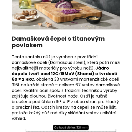
Damašková čepel s titanovým
povlakem
Tento santoku nůž je vyroben z prvotřídní
damaškové oceli (Damascus steel), která patří mezi
nejkvalitnější materiály pro výrobu nožů
. Jádro
čepele tvoří ocel 12Cr18MoV (Shanxi) o tvrdosti
60 ± 2 HRC
, obalená 33 vrstvami martenzitické oceli
316L na každé straně – celkem 67 vrstev damaškové
oceli. Kvalitní ocel spolu s tradiční technikou výroby
zajišťuje dlouhou životnost nože. Ostří je ručně
broušeno pod úhlem 15° ± 1° z obou stran pro hladký
a precizní řez. Odstín kresby na čepeli se může lišit,
protože každý nůž má díky skládání vrstev unikátní
vzhled.