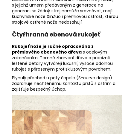
s jejichž umem předávaným z generace na
generaci se žádný stroj nemůže srovnávat, mají
kuchyňské nože XinZuo i prémiovou ostrost, kterou
strojově ostřené nože nedosahují.
Čtyřhranná ebenová rukojeť
Rukojeť nože je ručně opracována z
prémiového ebenového dřeva
s ocelovým
zakončením. Temné zbarvení dřeva a precizně
leštěné detaily vytvářejí luxusní, vysoce odolnou
rukojeť s přirozeným protiskluzovým povrchem.
Plynulý přechod u paty čepele (S-curve design)
zabraňuje nechtěnému kontaktu prstů s ostřím a
zajišťuje bezpečný úchop.