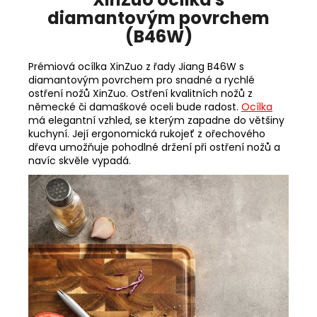
diamantovým povrchem
(B46W)
Prémiová ocílka XinZuo z řady Jiang B46W s
diamantovým povrchem pro snadné a rychlé
ostření nožů XinZuo. Ostření kvalitních nožů z
německé či damaškové oceli bude radost.
Ocílka
má elegantní vzhled, se kterým zapadne do většiny
kuchyní. Její ergonomická rukojeť z ořechového
dřeva umožňuje pohodlné držení při ostření nožů a
navíc skvěle vypadá.