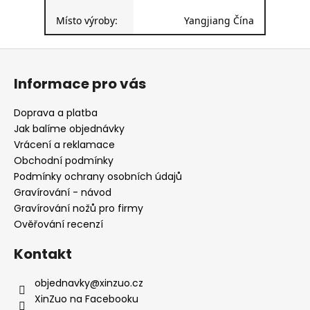
Místo výroby:
Yangjiang Čína
Z
á
Informace pro vás
p
a
Doprava a platba
t
Jak balíme objednávky
í
Vrácení a reklamace
Obchodní podmínky
Podmínky ochrany osobních údajů
Gravírování - návod
Gravírování nožů pro firmy
Ověřování recenzí
Kontakt
objednavky
@
xinzuo.cz
XinZuo na Facebooku