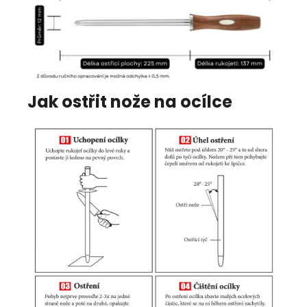
Jak ostřit nože na ocílce