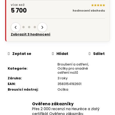
★★★★★
VÍCE NEŽ
5 700
hodnocení obchodu
‹
›
Zobrazit 3 hodnocení
Zeptat se
Hlídat
Sdílet
Broušení a ostření
,
Kategorie
:
Ocílky pro snadné
ostření nožů
Záruka
:
3 roky
EAN
:
3583154192601
Brousící nástroj
:
Ocílka
Ověřeno zákazníky
Přes 2 000 recenzí na Heuréce a zlatý
certifikát Ověřeno zákazníky.