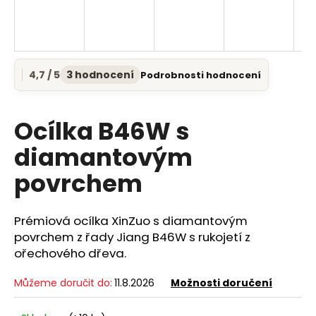
a
j
í
t
4,7 / 5
3 hodnocení
Podrobnosti hodnocení
Průměrné
?
hodnocení
produktu
je
Ocílka B46W s
4,7
z
diamantovým
5
HLEDAT
povrchem
hvězdiček.
Prémiová ocílka XinZuo s diamantovým
D
povrchem z řady Jiang B46W s rukojetí z
o
ořechového dřeva.
p
o
Můžeme doručit do:
11.8.2026
Možnosti doručení
r
u