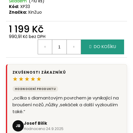
č
Skladem
(>10 ks)
u
Kód:
XP33
Značka:
XinZuo
j
e
1 199 Kč
m
e
990,91 Kč bez DPH
Měrná
DO KOŠÍKU
cena:
ZKUŠENOSTI ZÁKAZNÍKŮ
★★★★★
HODNOCENÍ PRODUKTU
„ocílka s diamantovým povrchem je vynikající na
broušení nožů ,nůžky ,sekáček a další vyzkouším
také.“
Josef Bilík
JB
Hodnoceno 24.9.2025