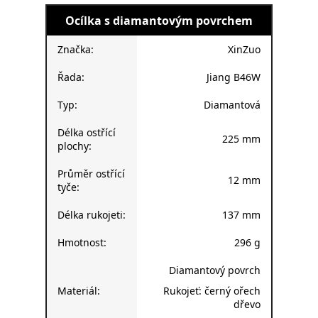
Ocílka s diamantovým povrchem
Značka:
XinZuo
Řada:
Jiang B46W
Typ:
Diamantová
Délka ostřící
225 mm
plochy:
Průměr ostřící
12 mm
tyče:
Délka rukojeti:
137 mm
Hmotnost:
296 g
Diamantový povrch
Materiál:
Rukojeť: černý ořech
dřevo