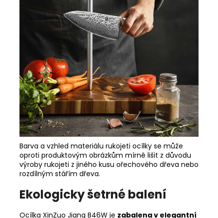
Barva a vzhled materiálu rukojeti ocílky se může
oproti produktovým obrázkům mírně lišit z důvodu
výroby rukojeti z jiného kusu ořechového dřeva nebo
rozdílným stářím dřeva.
Ekologicky šetrné balení
Ocílka XinZuo Jiang B46W je
zabalena v elegantní