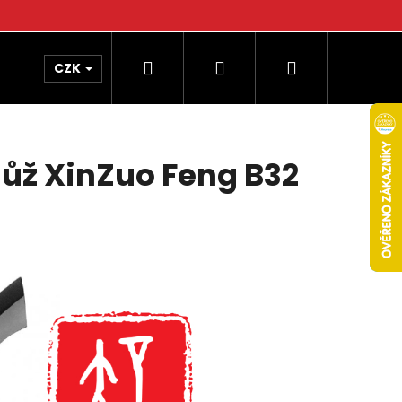
Hledat
Přihlášení
Nákupní
CZK
košík
ůž XinZuo Feng B32