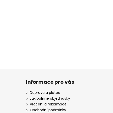
Z
á
Informace pro vás
p
a
Doprava a platba
t
Jak balíme objednávky
í
Vrácení a reklamace
Obchodní podmínky