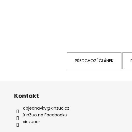
PŘEDCHOZÍ ČLÁNEK
Kontakt
objednavky
@
xinzuo.cz
XinZuo na Facebooku
xinzuocr