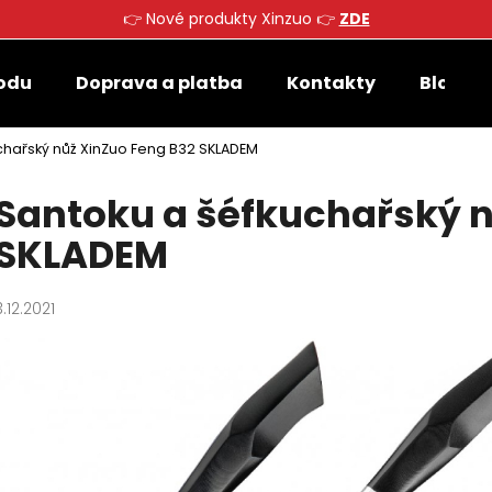
👉 Nové produkty Xinzuo 👉
ZDE
odu
Doprava a platba
Kontakty
Blog
Co potřebujete najít?
chařský nůž XinZuo Feng B32 SKLADEM
Santoku a šéfkuchařský n
HLEDAT
SKLADEM
Doporučujeme
3.12.2021