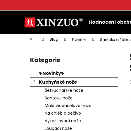
K
o
Přejít
Zpět
Zpět
š
na
Hodnocení obch
do
do
obsah
í
k
obchodu
obchodu
Domů
Blog
Novinky
Santoku a šéfku
P
o
Kategorie
Přeskočit
s
kategorie
t
✨Novinky✨
r
Kuchyňské nože
a
Šéfkuchařské nože
n
Santoku nože
n
Malé víceúčelové nože
í
Na chléb a pečivo
p
Vykosťovací nože
a
Loupací nože