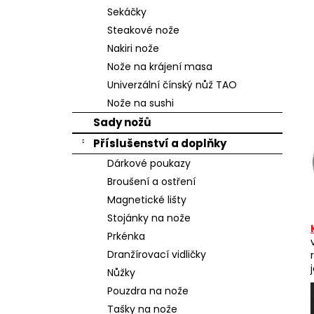
n
Sekáčky
e
Steakové nože
l
Nakiri nože
Nože na krájení masa
Univerzální čínský nůž TAO
Nože na sushi
Sady nožů
Příslušenství a doplňky
Dárkové poukazy
Broušení a ostření
Magnetické lišty
Stojánky na nože
Prkénka
Dranžírovací vidličky
Nůžky
Pouzdra na nože
Tašky na nože