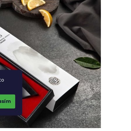
to
asím