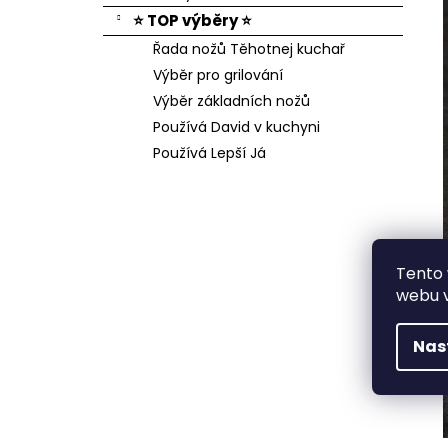
⭐ TOP výběry ⭐
Řada nožů Těhotnej kuchař
Výběr pro grilování
Výběr základních nožů
Používá David v kuchyni
Používá Lepší Já
Tento
webu v
Nas