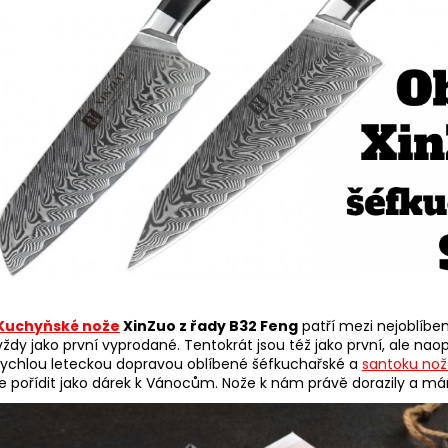
Kuchyňské nože
XinZuo z řady B32 Feng
patří mezi nejoblíben
vždy jako první vyprodané. Tentokrát jsou též jako první, ale na
rychlou leteckou dopravou oblíbené šéfkuchařské a
santoku no
je pořídit jako dárek k Vánocům. Nože k nám právě dorazily a m