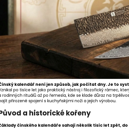
Čínský kalendář není jen způsob, jak počítat dny. Je to syst
Vznikal po tisíce let jako praktický nástroj i filozofický rámec, k
a rodinných rituálů až po řemesla, kde se klade důraz na trpělivos
najít přirozené spojení s kuchyňskými noži a jejich výrobou.
Původ a historické kořeny
Základy čínského kalendáře sahají několik tisíc let zpět, d