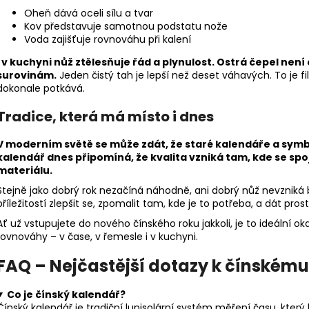
Oheň dává oceli sílu a tvar
Kov představuje samotnou podstatu nože
Voda zajišťuje rovnováhu při kalení
I v kuchyni nůž ztělesňuje řád a plynulost. Ostrá čepel není 
surovinám.
Jeden čistý tah je lepší než deset váhavých. To je f
dokonale potkává.
Tradice, která má místo i dnes
V moderním světě se může zdát, že staré kalendáře a symbo
kalendář dnes připomíná, že kvalita vzniká tam, kde se spoj
materiálu.
Stejně jako dobrý rok nezačíná náhodně, ani dobrý nůž nevzniká
příležitostí zlepšit se, zpomalit tam, kde je to potřeba, a dát pros
Ať už vstupujete do nového čínského roku jakkoli, je to ideální ok
rovnováhy – v čase, v řemesle i v kuchyni.
FAQ – Nejčastější dotazy k čínskému
Co je čínský kalendář?
Čínský kalendář je tradiční lunisolární systém měření času, kter