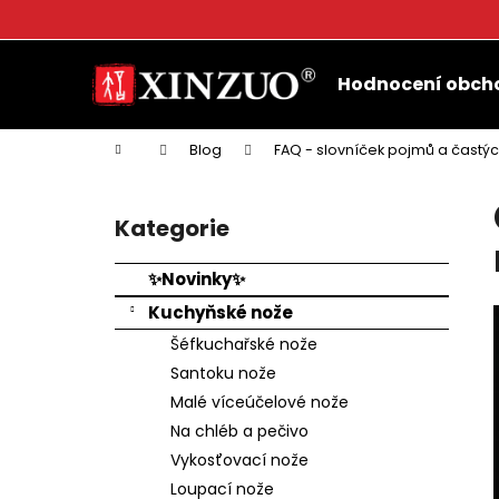
K
o
Přejít
Zpět
Zpět
š
na
Hodnocení obch
do
do
obsah
í
k
obchodu
obchodu
Domů
Blog
FAQ - slovníček pojmů a častý
P
o
Kategorie
Přeskočit
s
kategorie
t
✨Novinky✨
r
Kuchyňské nože
a
Šéfkuchařské nože
n
Santoku nože
n
Malé víceúčelové nože
í
Na chléb a pečivo
p
Vykosťovací nože
a
Loupací nože