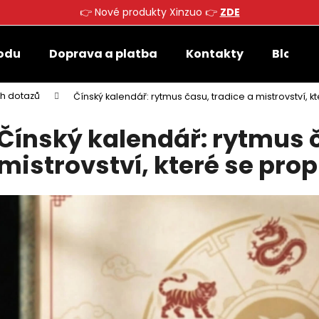
👉 Nové produkty Xinzuo 👉
ZDE
odu
Doprava a platba
Kontakty
Blog
Co potřebujete najít?
ch dotazů
Čínský kalendář: rytmus času, tradice a mistrovství, k
Čínský kalendář: rytmus č
HLEDAT
mistrovství, které se pro
Doporučujeme