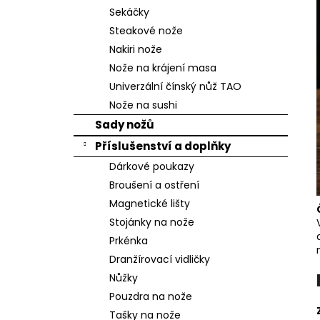
n
Sekáčky
e
Steakové nože
l
Nakiri nože
Nože na krájení masa
Univerzální čínský nůž TAO
Nože na sushi
Sady nožů
Příslušenství a doplňky
Dárkové poukazy
Broušení a ostření
Magnetické lišty
Stojánky na nože
Prkénka
Dranžírovací vidličky
Nůžky
Pouzdra na nože
Tašky na nože