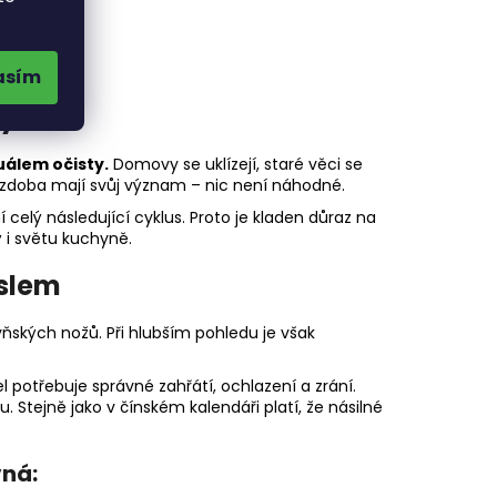
asím
vy
uálem očisty.
Domovy se uklízejí, staré věci se
i výzdoba mají svůj význam – nic není náhodné.
í celý následující cyklus. Proto je kladen důraz na
ý i světu kuchyně.
eslem
ňských nožů. Při hlubším pohledu je však
 potřebuje správné zahřátí, ochlazení a zrání.
. Stejně jako v čínském kalendáři platí, že násilné
vná: