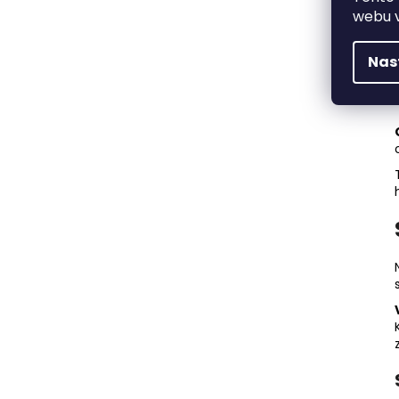
webu v
Nas