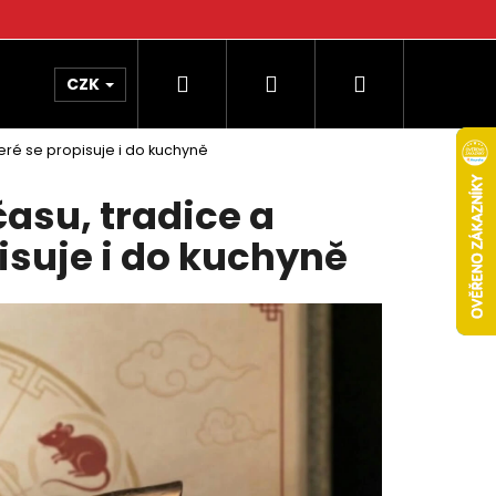
Hledat
Přihlášení
Nákupní
CZK
teré se propisuje i do kuchyně
košík
asu, tradice a
pisuje i do kuchyně