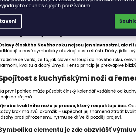
yjadřujete souhlas s jejich používáním.
tavení
Souhl
Čínský Nový rok jako okamžik obno
Oslavy čínského Nového roku nejsou jen slavnostmi, ale rit
odkládají a nové symbolicky otevírají cestu štěstí. Dárky, jídlo 
Tradičně se věřilo, že to, jak člověk vstoupí do nového roku, ovlivn
harmonii, kvalitu a dobrý úmysl. Tento princip je překvapivě blízk
Spojitost s kuchyňskými noži a řem
Na první pohled může působit čínský kalendář vzdáleně od kuchy
spojnice zřejmá.
Výroba kvalitního nože je proces, který respektuje čas.
Ocel
Každý krok má svůj okamžik – uspěchat jej znamená ztratit kvalitu
zásahy proti přirozenému rytmu se dříve či později projeví.
Symbolika elementů je zde obzvlášť výmlu