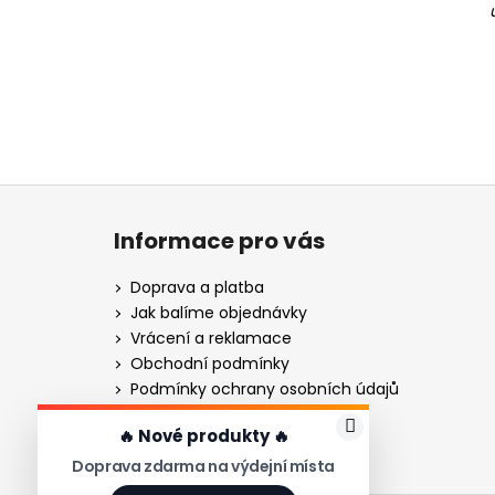
Z
á
Informace pro vás
p
a
Doprava a platba
t
Jak balíme objednávky
í
Vrácení a reklamace
Obchodní podmínky
Podmínky ochrany osobních údajů
Gravírování - návod
🔥 Nové produkty 🔥
Gravírování nožů pro firmy
Ověřování recenzí
Doprava zdarma na výdejní místa