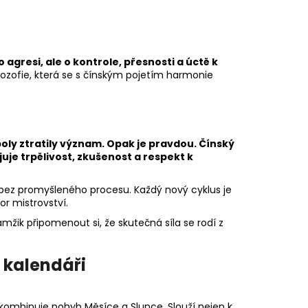
o agresi, ale o kontrole, přesnosti a úctě k
ilozofie, která se s čínským pojetím harmonie
ly ztratily význam. Opak je pravdou. Čínský
uje trpělivost, zkušenost a respekt k
 bez promyšleného procesu. Každý nový cyklus je
tor mistrovství.
amžik připomenout si, že skutečná síla se rodí z
 kalendáři
ý kombinuje pohyb Měsíce a Slunce. Slouží nejen k