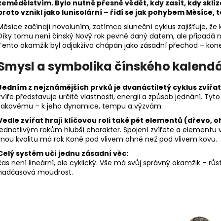
zemědělstvím. Bylo nutné přesně vědět, kdy zasít, kdy skl
proto vznikl jako lunisolární – řídí se jak pohybem Měsíce, 
Měsíce začínají novoluním, zatímco sluneční cyklus zajišťuje, že
Díky tomu není čínský Nový rok pevně daný datem, ale připadá 
Tento okamžik byl odjakživa chápán jako zásadní přechod – kon
Smysl a symbolika čínského kalend
Jedním z nejznámějších prvků je dvanáctiletý cyklus zvířa
zvíře představuje určité vlastnosti, energii a způsob jednání. Tyto 
takovému – k jeho dynamice, tempu a výzvám.
Vedle zvířat hrají klíčovou roli také pět elementů (dřevo, 
jednotlivým rokům hlubší charakter. Spojení zvířete a elementu v
jinou kvalitu má rok Koně pod vlivem ohně než pod vlivem kovu.
Celý systém učí jednu zásadní věc:
čas není lineární, ale cyklický. Vše má svůj správný okamžik – růs
nadčasová moudrost.