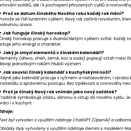
určování svátků, ale i k pochopení přirozených cyklů a rovnováhy 
Proč se datum čínského Nového roku každý rok mění?
Protože se řídí lunárním cyklem. Nový rok začíná novoluním, kt
polovinou února.
Jak funguje čínský horoskop?
Čínský horoskop pracuje s dvanáctiletým cyklem zvířat. Každý ro
určuje jeho energii a charakter.
Jaký je smysl elementů v čínském kalendáři?
Elementy (dřevo, oheň, země, kov a voda) popisují vztah mezi č
dávají jednotlivým rokům hlubší význam.
Jak souvisí čínský kalendář s kuchyňskými noži?
Stejně jako kalendář pracuje s rytmem a načasováním, i výroba k
materiálu a správnému postupu. Bez trpělivosti a rovnováhy nev
Proč je čínský Nový rok vnímán jako nový začátek?
Tradičně symbolizuje očistu, obnovu a vstup do nového cyklu. J
práci i v kuchyni.
Zdroje:
Text byl vytvořen s využitím nástroje ChatGPT (OpenAI) a odborn
Obrázky byly vytvořeny s využitím nástroje Gemini s modelem N