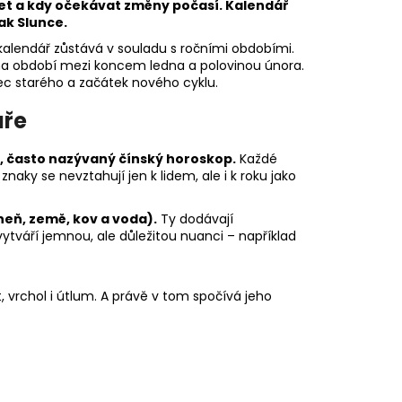
ízet a kdy očekávat změny počasí. Kalendář
tak Slunce.
 kalendář zůstává v souladu s ročními obdobími.
na období mezi koncem ledna a polovinou února.
ec starého a začátek nového cyklu.
áře
t, často nazývaný čínský horoskop.
Každé
znaky se nevztahují jen k lidem, ale i k roku jako
oheň, země, kov a voda).
Ty dodávají
ytváří jemnou, ale důležitou nuanci – například
t, vrchol i útlum. A právě v tom spočívá jeho