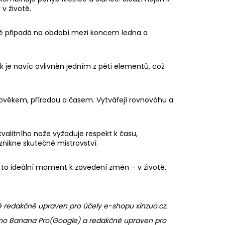
v životě.
eré připadá na období mezi koncem ledna a
k je navíc ovlivněn jedním z pěti elementů, což
lověkem, přírodou a časem. Vytvářejí rovnováhu a
valitního nože vyžaduje respekt k času,
znikne skutečné mistrovství.
e to ideální moment k zavedení změn – v životě,
ě redakčně upraven pro účely e-shopu xinzuo.cz.
ano Banana Pro(Google) a redakčně upraven pro