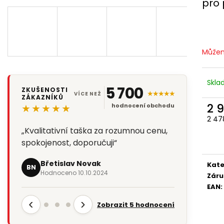
pro 
Můžem
Skl
5 700
ZKUŠENOSTI
★★★★★
VÍCE NEŽ
ZÁKAZNÍKŮ
2 
★★★★★
hodnocení obchodu
2 47
Měr
„Taška je super. Konečně správná
cena
velikost. Jiné obchody deklarují něco a
přijde něco úplně jiného. Tento obchod
Kate
mi…“
Záru
EAN
:
Aleš Sýkora
AS
Hodnoceno 30.4.2024