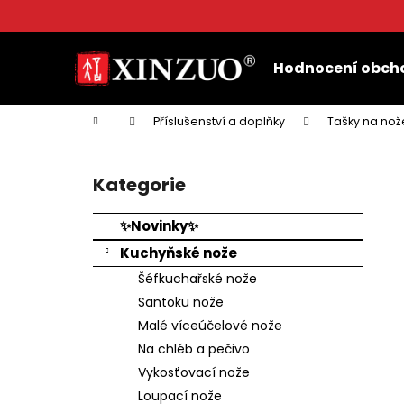
K
o
Přejít
Zpět
Zpět
š
na
Hodnocení obch
do
do
obsah
í
k
obchodu
obchodu
Domů
Příslušenství a doplňky
Tašky na nož
P
o
Kategorie
Přeskočit
s
kategorie
t
✨Novinky✨
r
Kuchyňské nože
a
Šéfkuchařské nože
n
Santoku nože
n
Malé víceúčelové nože
í
Na chléb a pečivo
p
Vykosťovací nože
a
Loupací nože