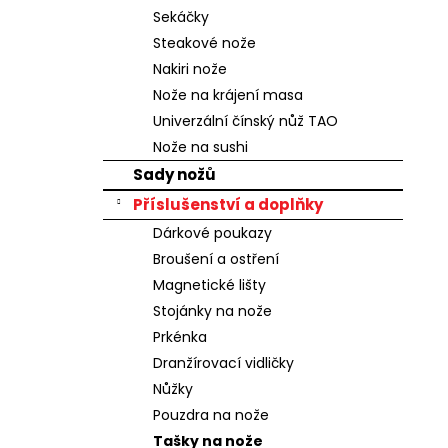
n
Sekáčky
e
Steakové nože
l
Nakiri nože
Nože na krájení masa
Univerzální čínský nůž TAO
Nože na sushi
Sady nožů
Příslušenství a doplňky
Dárkové poukazy
Broušení a ostření
Magnetické lišty
Stojánky na nože
Prkénka
Dranžírovací vidličky
Nůžky
Pouzdra na nože
Tašky na nože