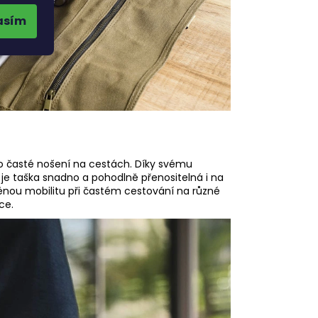
asím
o časté nošení na cestách. Díky svému
 taška snadno a pohodlně přenositelná i na
íněnou mobilitu při častém cestování na různé
uce.