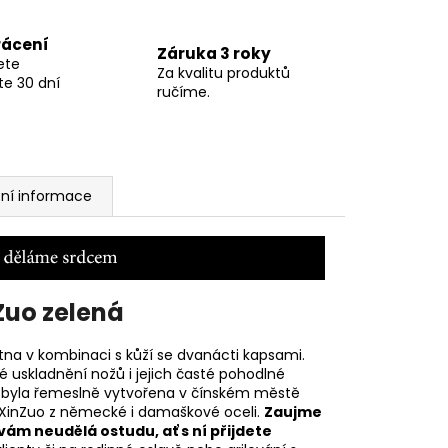
rácení
Záruka 3 roky
ete
Za kvalitu produktů
te 30 dní
ručíme.
ní informace
Zuo zelená
átna v kombinaci s kůží se dvanácti kapsami.
 uskladnění nožů i jejich časté pohodlné
ška byla řemeslně vytvořena v čínském městě