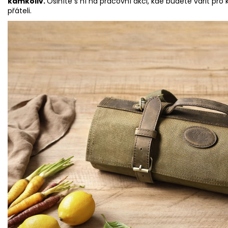
nožů
Yangjiang
. Je vhodná pro uchovávání prémiových nožů 
na první pohled svým designovým vzhledem, se kterým vá
kamkoliv.
Oslníte s ní na pracovní akci, kde budete vařit pro 
přáteli.