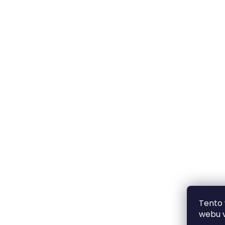
Tento
webu v