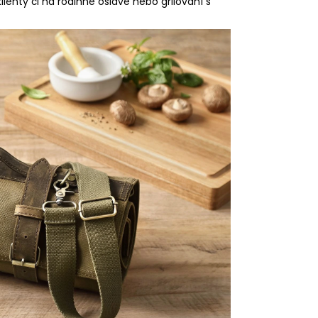
XinZuo z německé i damaškové oceli.
Zaujme
m neudělá ostudu, ať s ní přijdete
klienty či na rodinné oslavě nebo grilování s