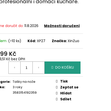
profesionální i domácí kuchaře.
e doručit do:
11.8.2026
Možnosti doručení
adem
(>10 ks)
Kód:
XP27
Značka:
XinZuo
999 Kč
8,51 Kč bez DPH
ná
DO KOŠÍKU
:
Tisk
gorie
:
Tašky na nože
ka
:
3 roky
Zeptat se
3583154192359
Hlídat
Sdílet