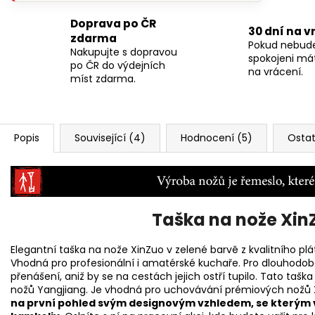
‹
›
Zobrazit 5 hodnocení
Doprava po ČR
30 dní na v
zdarma
Pokud nebud
Nakupujte s dopravou
spokojeni má
po ČR do výdejních
na vrácení.
míst zdarma.
Popis
Související (4)
Hodnocení (5)
Ostat
Taška na nože Xin
Elegantní taška na nože XinZuo v zelené barvě z kvalitního pl
Vhodná pro profesionální i amatérské kuchaře. Pro dlouhodobé
přenášení, aniž by se na cestách jejich ostří tupilo. Tato ta