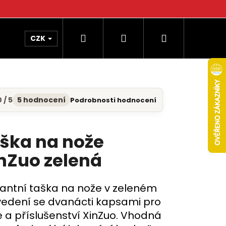
Hledat
Přihlášení
Nákupní
CZK
košík
 / 5
5 hodnocení
Podrobnosti hodnocení
měrné
nocení
uktu
ška na nože
nZuo zelená
diček.
antní taška na nože v zeleném
edení se dvanácti kapsami pro
 a příslušenství XinZuo. Vhodná