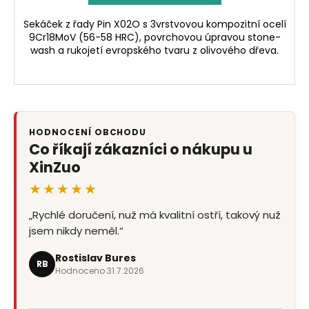
Sekáček z řady Pin X02O s 3vrstvovou kompozitní ocelí
9Cr18MoV (56-58 HRC), povrchovou úpravou stone-
wash a rukojetí evropského tvaru z olivového dřeva.
HODNOCENÍ OBCHODU
Co říkají zákazníci o nákupu u
XinZuo
★★★★★
„Rychlé doručení, nuž má kvalitní ostří, takový nuž
jsem nikdy neměl.“
Rostislav Bures
RB
Hodnoceno 31.7.2026