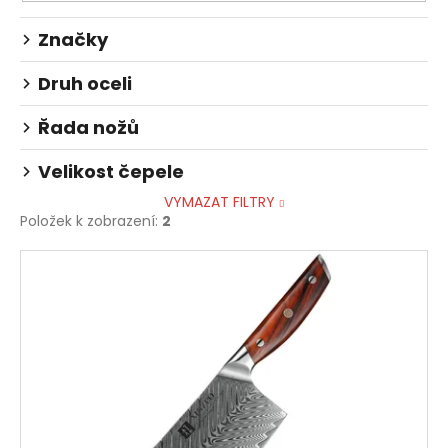
č
t
u
Značky
ů
j
e
Druh oceli
m
e
Řada nožů
Velikost čepele
VYMAZAT FILTRY
Položek k zobrazení:
2
V
ý
p
i
s
p
r
o