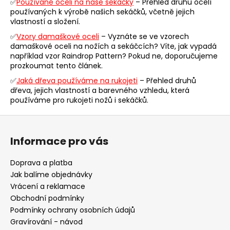
✅
Používané oceli na naše sekáčky
– Přehled druhů ocelí
í
používaných k výrobě našich sekáčků, včetně jejich
p
vlastností a složení.
r
✅
Vzory damaškové oceli
– Vyznáte se ve vzorech
v
damaškové oceli na nožích a sekáčcích? Víte, jak vypadá
k
například vzor Raindrop Pattern? Pokud ne, doporučujeme
y
prozkoumat tento článek.
v
✅
Jaká dřeva používáme na rukojeti
– Přehled druhů
ý
dřeva, jejich vlastností a barevného vzhledu, která
p
používáme pro rukojeti nožů i sekáčků.
i
s
Z
u
á
Informace pro vás
p
a
Doprava a platba
t
Jak balíme objednávky
í
Vrácení a reklamace
Obchodní podmínky
Podmínky ochrany osobních údajů
Gravírování - návod