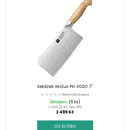
Sekáček XinZuo Pin X02O 7"
★★★★★
★★★★★
Neohodnoceno
Skladem
(6 ks)
2 065,29 Kč bez DPH
2 499 Kč
DO KOŠÍKU