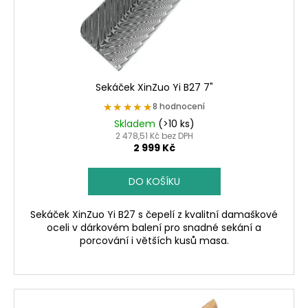
d
u
k
t
ů
Sekáček XinZuo Yi B27 7"
★★★★★
★★★★★
8 hodnocení
Skladem
(>10 ks)
2 478,51 Kč bez DPH
2 999 Kč
DO KOŠÍKU
Sekáček XinZuo Yi B27 s čepelí z kvalitní damaškové
oceli v dárkovém balení pro snadné sekání a
porcování i větších kusů masa.