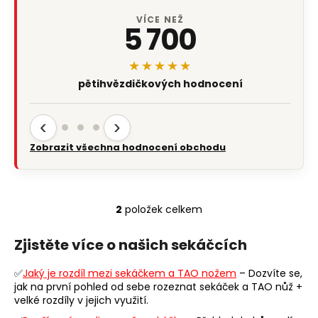
VÍCE NEŽ
5 700
★★★★★
pětihvězdičkových hodnocení
‹
›
Zobrazit všechna hodnocení obchodu
2
položek celkem
O
v
Zjistěte více o našich sekáčcích
l
á
✅
Jaký je rozdíl mezi sekáčkem a TAO nožem
– Dozvíte se,
d
jak na první pohled od sebe rozeznat sekáček a TAO nůž +
a
velké rozdíly v jejich využití.
c