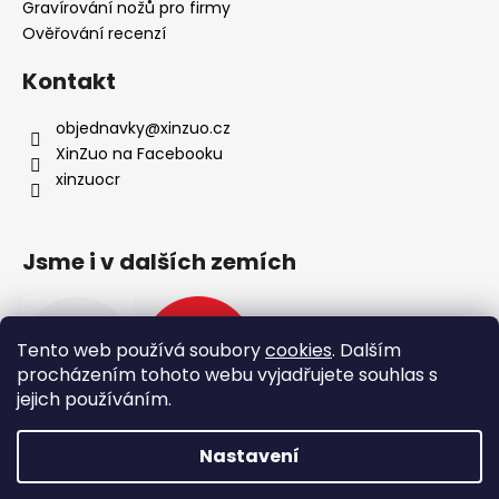
Gravírování nožů pro firmy
Ověřování recenzí
Kontakt
objednavky
@
xinzuo.cz
XinZuo na Facebooku
xinzuocr
Jsme i v dalších zemích
Tento web používá soubory
cookies
. Dalším
procházením tohoto webu vyjadřujete souhlas s
jejich používáním.
Nastavení
Vytvořil Shoptet
🔥 Nové produkty 🔥