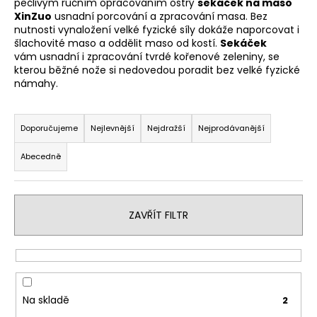
pečlivým ručním opracováním ostrý
sekáček na maso
a
XinZuo
usnadní porcování a zpracování masa. Bez
nutnosti vynaložení velké fyzické síly dokáže naporcovat i
j
šlachovité maso a oddělit maso od kostí.
Sekáček
í
vám usnadní i zpracování tvrdé kořenové zeleniny, se
t
kterou běžné nože si nedovedou poradit bez velké fyzické
námahy.
?
Ř
a
Doporučujeme
Nejlevnější
Nejdražší
Nejprodávanější
z
Abecedně
e
HLEDAT
n
í
ZAVŘÍT FILTR
p
D
r
o
p
o
o
d
r
u
Na skladě
2
u
k