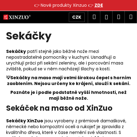
K
👉 Nové produkty Xinzuo 👉
ZDE
o
Přejít
Zpět
Zpět
Hledat
Náku
M
Přihlášen
CZK
š
na
obsah
í
košík
Sekáčky
C
k
o
p
Sekáčky
patří stejně jako běžné nože mezi
o
nepostradatelné pomocníky v kuchyni. Usnadňují a
urychlují práci při sekání zeleniny, ale i porcování masa
t
zvláště, pokud se v něm nacházejí šlachy a kosti.
ř
💡Sekáčky na maso mají velmi širokou čepel s horním
e
zaoblením. Nejsou určeny ke krájení, slouží k sekání.
b
Poznáte je i podle podstatně vyšší hmotnosti, než
u
mají běžné nože.
j
Sekáček na maso od XinZuo
e
t
Sekáčky XinZuo
jsou vyrobeny z prémiové damaškové,
německé nebo kompozitní oceli a rukojeť je zpravidla z
e
kvalitního dřeva, které v čase nemění své vlastnosti. S
n