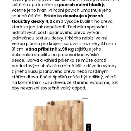
leštěním, po kterém je
povrch velmi hladký
,
včetně jeho hran. Přírodní povrch umožňuje jeho
snadné čištění.
Prkénko dosahuje výrazné
tloušťky desky 4,2 cm
z vysoce kvalitního dřeva,
které se jen tak nepoškodí. Technika spojování
jednotlivých částí jasanového dřeva vytváří
jedinečnou texturu desky. Prkénko nabízí velmi
velkou plochu pro krájení surovin s rozměry 41 cm x
31 cm.
Váha přibližně 2,98 kg
zajišťuje jeho
dokonalou stabilitu na pracovní kuchyňské
desce.
Barva a vzhled prkénka se může oproti
produktovým obrázkům mírně lišit z důvodu výroby
z jiného kusu jasanového dřeva nebo rozdílným
stářím dřeva. Počet špalíků může být odlišný, záleží
na konkrétním kusu dřeva, ze kterého vyrábíme, tak
aby nevznikal zbytečně velký odpad.