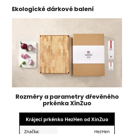
Ekologické dárkové balení
Rozměry a parametry dřevěného
prkénka XinZuo
Krájecí prkénko HezHen od XinZuo
Značka:
HezHen