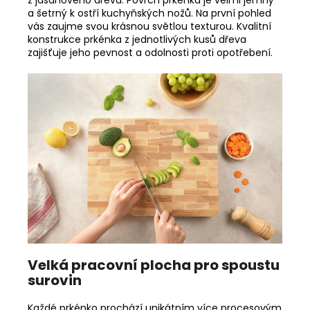
z jasanového dřeva. Povrch prkénka je velmi jemný
a šetrný k ostří kuchyňských nožů. Na první pohled
vás zaujme svou krásnou světlou texturou. Kvalitní
konstrukce prkénka z jednotlivých kusů dřeva
zajišťuje jeho pevnost a odolnosti proti opotřebení.
Velká pracovní plocha pro spoustu
surovin
Každé prkénko prochází unikátním více procesovým