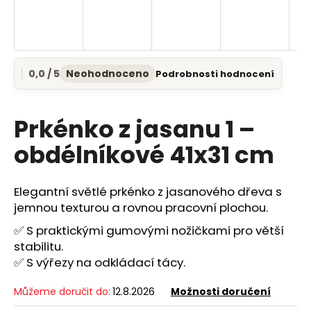
a
j
í
t
0,0 / 5
Neohodnoceno
Podrobnosti hodnocení
Průměrné
?
hodnocení
produktu
je
Prkénko z jasanu 1 –
0,0
z
obdélníkové 41x31 cm
5
HLEDAT
hvězdiček.
Elegantní světlé prkénko z jasanového dřeva s
jemnou texturou a rovnou pracovní plochou.
D
✅ S praktickými gumovými nožičkami pro větší
o
stabilitu.
p
✅ S výřezy na odkládací tácy.
o
r
Můžeme doručit do:
12.8.2026
Možnosti doručení
u