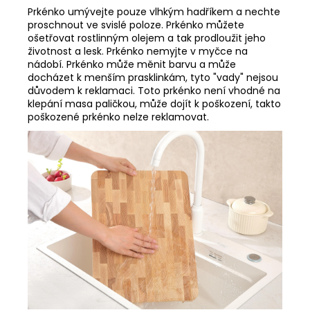
Prkénko umývejte pouze vlhkým hadříkem a nechte
proschnout ve svislé poloze. Prkénko můžete
ošetřovat rostlinným olejem a tak prodloužit jeho
životnost a lesk. Prkénko nemyjte v myčce na
nádobí. Prkénko může měnit barvu a může
docházet k menším prasklinkám, tyto "vady" nejsou
důvodem k reklamaci. Toto prkénko není vhodné na
klepání masa paličkou, může dojít k poškození, takto
poškozené prkénko nelze reklamovat.