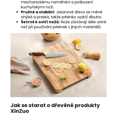
mechanickému namáhání a poškození
kuchyňskými noži.
Pružné a stabilní:
Jasanové dřevo se méně
ohýbá a praská, takže prkénko vydrží dlouho.
Šetrné k ostří nožů:
Nože zůstávají déle ostré
než při používání prkének z jiných materiálů.
Jak se starat o dřevěné produkty
XinZuo