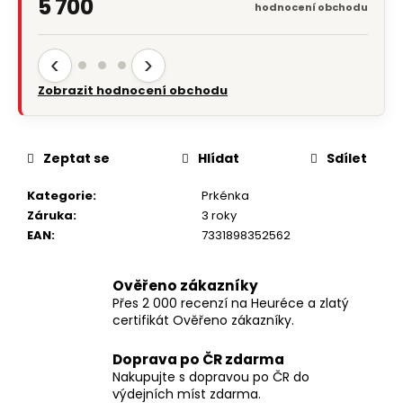
5 700
hodnocení obchodu
‹
›
Zobrazit hodnocení obchodu
Zeptat se
Hlídat
Sdílet
Kategorie
:
Prkénka
Záruka
:
3 roky
EAN
:
7331898352562
Ověřeno zákazníky
Přes 2 000 recenzí na Heuréce a zlatý
certifikát Ověřeno zákazníky.
Doprava po ČR zdarma
Nakupujte s dopravou po ČR do
výdejních míst zdarma.