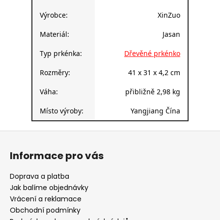
Výrobce:
XinZuo
Materiál:
Jasan
Typ prkénka:
Dřevěné prkénko
Rozměry:
41 x 31 x 4,2 cm
Váha:
přibližně 2,98 kg
Místo výroby:
Yangjiang Čína
Z
á
Informace pro vás
p
a
Doprava a platba
t
Jak balíme objednávky
í
Vrácení a reklamace
Obchodní podmínky