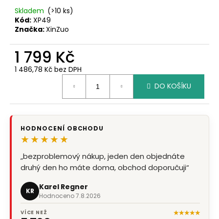
č
u
Skladem
(>10 ks)
Kód:
XP49
j
Značka:
XinZuo
e
m
1 799 Kč
e
1 486,78 Kč bez DPH
Měrná
DO KOŠÍKU
cena:
HODNOCENÍ OBCHODU
★★★★★
„bezproblemový nákup, jeden den objednáte
druhý den ho máte doma, obchod doporučuji“
Karel Regner
KR
Hodnoceno 7.8.2026
★★★★★
VÍCE NEŽ