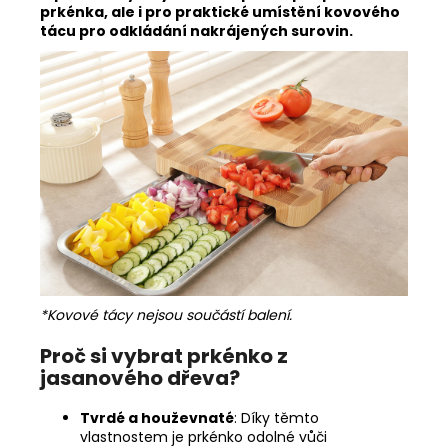
prkénka, ale i pro praktické umístění kovového
tácu pro odkládání nakrájených surovin.
*Kovové tácy nejsou součástí balení.
Proč si vybrat prkénko z
jasanového dřeva?
Tvrdé a houževnaté
: Díky těmto
vlastnostem je prkénko odolné vůči