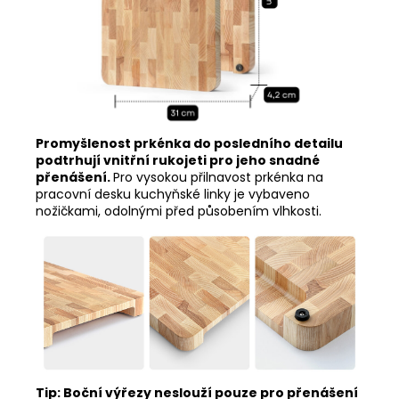
Promyšlenost prkénka do posledního detailu
podtrhují vnitřní rukojeti pro jeho snadné
přenášení.
Pro vysokou přilnavost prkénka na
pracovní desku kuchyňské linky je vybaveno
nožičkami, odolnými před působením vlhkosti.
Tip: Boční výřezy neslouží pouze pro přenášení