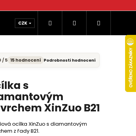
Hledat
Přihlášení
Nákupní
CZK
košík
 / 5
15 hodnocení
Podrobnosti hodnocení
měrné
nocení
uktu
ílka s
iamantovým
diček.
vrchem XinZuo B21
iová ocílka XinZuo s diamantovým
hem z řady B21.