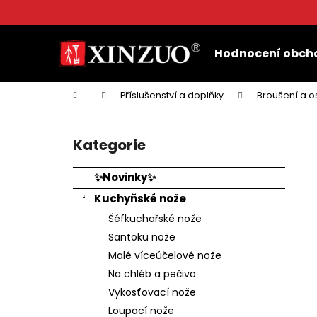
K
o
Přejít
Zpět
Zpět
š
na
Hodnocení obch
do
do
obsah
í
k
obchodu
obchodu
Domů
Příslušenství a doplňky
Broušení a o
P
o
Kategorie
Přeskočit
s
kategorie
t
✨Novinky✨
r
Kuchyňské nože
a
Šéfkuchařské nože
n
Santoku nože
n
Malé víceúčelové nože
í
Na chléb a pečivo
p
Vykosťovací nože
a
Loupací nože