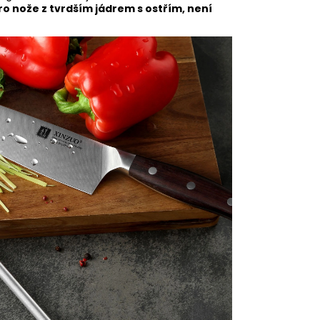
o nože z tvrdším jádrem s ostřím, není