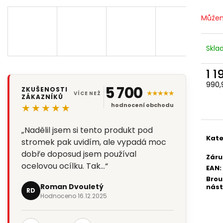
Můžem
Skl
1 1
990,
5 700
ZKUŠENOSTI
★★★★★
Měr
VÍCE NEŽ
ZÁKAZNÍKŮ
cena
★★★★★
hodnocení obchodu
„Tuto ocílku jsem koupila jako dárek.
Kate
Doma používám nože této značky a i
ocílku. Jsem velmi spokojená ,mohu
Záru
jen…“
EAN
:
Brou
Olga Maierova
nást
OM
Hodnoceno 1.5.2025