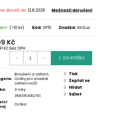
e doručit do:
12.8.2026
Možnosti doručení
adem
(>10 ks)
Kód:
XP10
Značka:
XinZuo
99 Kč
91 Kč bez DPH
ná
DO KOŠÍKU
:
Tisk
Broušení a ostření
,
gorie
:
Ocílky pro snadné
Zeptat se
ostření nožů
Hlídat
ka
:
3 roky
Sdílet
3583154182701
sící
Ocílka
roj
: