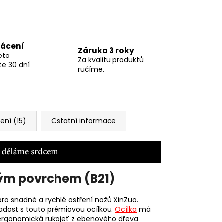
rácení
Záruka 3 roky
ete
Za kvalitu produktů
te 30 dní
ručíme.
ní (15)
Ostatní informace
vým povrchem (B21)
ro snadné a rychlé ostření nožů XinZuo.
adost s touto prémiovou ocílkou.
Ocílka
má
í ergonomická rukojeť z ebenového dřeva