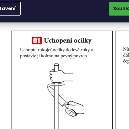
tavení
Souhl
Jak ostřit nože na ocílce