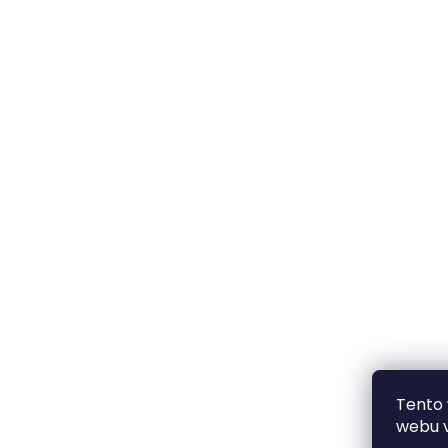
Tento
webu v