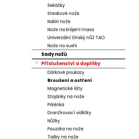
n
Sekáčky
e
Steakové nože
l
Nakiri nože
Nože na krájení masa
Univerzální čínský nůž TAO
Nože na sushi
Sady nožů
Příslušenství a doplňky
Dárkové poukazy
Broušení a ostření
Magnetické lišty
Stojánky na nože
Prkénka
Dranžírovací vidličky
Nůžky
Pouzdra na nože
Tašky na nože