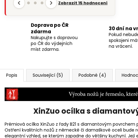
‹
›
Zobrazit 15 hodnocení
Doprava po ČR
30 dní na v
zdarma
Pokud nebud
Nakupujte s dopravou
spokojeni má
po ČR do výdejních
na vrácení.
míst zdarma.
Popis
Související (5)
Podobné (4)
Hodnoce
XinZuo ocílka s diamanto
Prémiová ocílka XinZuo z řady B21 s diamantovým povrchem p
Ostření kvalitních nožů z německé či damaškové oceli bude r
elegantní vzhled, se kterým zapadne do většiny kuchyní. Jej