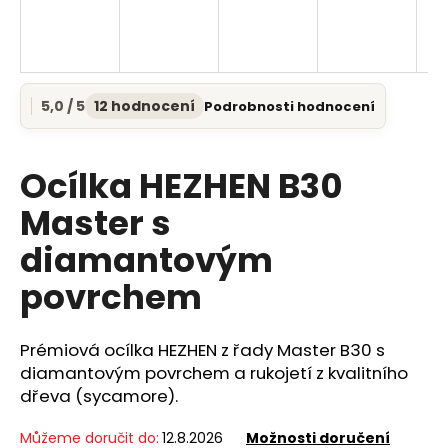
a
j
í
t
5,0 / 5
12 hodnocení
Podrobnosti hodnocení
Průměrné
?
hodnocení
produktu
je
Ocílka HEZHEN B30
5,0
z
Master s
5
HLEDAT
diamantovým
hvězdiček.
povrchem
D
o
Prémiová ocílka HEZHEN z řady Master B30 s
p
diamantovým povrchem a rukojetí z kvalitního
o
dřeva (sycamore).
r
u
Můžeme doručit do:
12.8.2026
Možnosti doručení