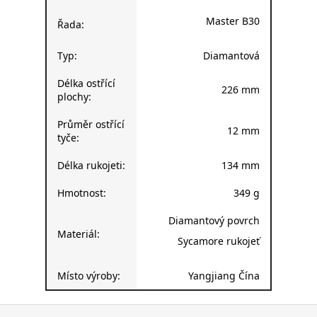
Master B30
Řada:
Typ:
Diamantová
Délka ostřící
226 mm
plochy:
Průměr ostřící
12 mm
tyče:
Délka rukojeti:
134 mm
Hmotnost:
349 g
Diamantový povrch
Materiál:
Sycamore rukojeť
Místo výroby:
Yangjiang Čína
Z