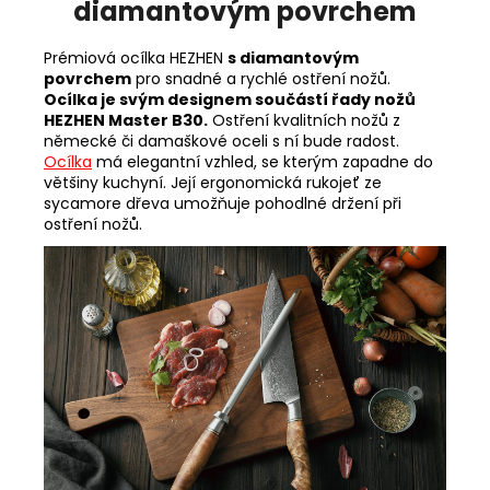
diamantovým povrchem
Prémiová ocílka HEZHEN
s diamantovým
povrchem
pro snadné a rychlé ostření nožů.
Ocílka je svým designem součástí řady nožů
HEZHEN Master B30.
Ostření kvalitních nožů z
německé či damaškové oceli s ní bude radost.
Ocílka
má elegantní vzhled, se kterým zapadne do
většiny kuchyní. Její ergonomická rukojeť ze
sycamore dřeva umožňuje pohodlné držení při
ostření nožů.