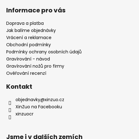
á
Informace pro vás
p
a
Doprava a platba
t
Jak balíme objednávky
í
Vrácení a reklamace
Obchodní podmínky
Podmínky ochrany osobních údajů
Gravírování - návod
Gravírování nožů pro firmy
Ověřování recenzí
Kontakt
objednavky
@
xinzuo.cz
XinZuo na Facebooku
xinzuocr
Jsme i v dalších zemích