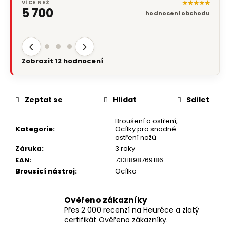
★★★★★
VÍCE NEŽ
5 700
hodnocení obchodu
‹
›
Zobrazit 12 hodnocení
Zeptat se
Hlídat
Sdílet
Broušení a ostření
,
Kategorie
:
Ocílky pro snadné
ostření nožů
Záruka
:
3 roky
EAN
:
7331898769186
Brousící nástroj
:
Ocílka
Ověřeno zákazníky
Přes 2 000 recenzí na Heuréce a zlatý
certifikát Ověřeno zákazníky.