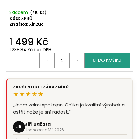
č
u
Skladem
(>10 ks)
j
Kód:
XP40
e
Značka:
XinZuo
m
e
1 499 Kč
1 238,84 Kč bez DPH
Měrná
DO KOŠÍKU
cena:
ZKUŠENOSTI ZÁKAZNÍKŮ
★★★★★
„Jsem velmi spokojen. Ocílka je kvalitní výrobek a
ostřit nože je sní radost.“
Jiří Bažata
JB
Hodnoceno 13.1.2026