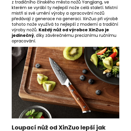
z tradičního čínského města nožů
Yangjiang, ve
kterém se vyrábí ty nejlepší nože celá staletí. Místní
mistři si své umění výroby a opracování nožů
předávají z generace na generaci. XinZuo při výrobě
tohoto nože využívá to nejlepší z moderní a tradiční
výroby nožů.
Každý nůž od výrobce XinZuo je
jedinečný
, díky závěrečnému preciznímu ručnímu
opracování.
Loupací nůž od XinZuo lepší jak