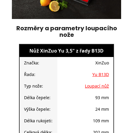
Rozměry a parametry loupacího
nože
Nůž XinZuo Yu 3,5" z řady B13D
Značka:
XinZuo
Řada:
Yu B13D
Typ nože:
Loupací nůž
Délka čepele:
93 mm
Výška čepele:
24 mm
Délka rukojeti:
109 mm
Celková délka:
202 mm