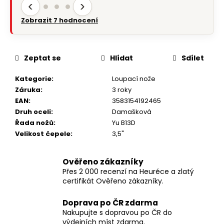
‹
›
Zobrazit 7 hodnocení
Zeptat se
Hlídat
Sdílet
Kategorie
:
Loupací nože
Záruka
:
3 roky
EAN
:
3583154192465
Druh oceli
:
Damašková
Řada nožů
:
Yu B13D
Velikost čepele
:
3,5"
Ověřeno zákazníky
Přes 2 000 recenzí na Heuréce a zlatý
certifikát Ověřeno zákazníky.
Doprava po ČR zdarma
Nakupujte s dopravou po ČR do
výdejních míst zdarma.