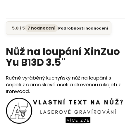
a
j
í
5,0 / 5
7 hodnocení
Podrobnosti hodnocení
t
Průměrné
hodnocení
?
produktu
je
Nůž na loupání XinZuo
5,0
z
Yu B13D 3.5"
5
HLEDAT
hvězdiček.
Ručně vyráběný kuchyňský nůž na loupání s
čepelí z damaškové oceli a dřevěnou rukojetí z
Ironwood.
D
o
p
o
r
u