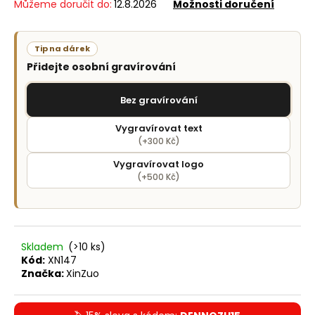
č
Můžeme doručit do:
12.8.2026
Možnosti doručení
u
j
e
Tip na dárek
m
Přidejte osobní gravírování
e
Bez gravírování
Vygravírovat text
(+300 Kč)
Vygravírovat logo
(+500 Kč)
Skladem
(>10 ks)
Kód:
XN147
Značka:
XinZuo