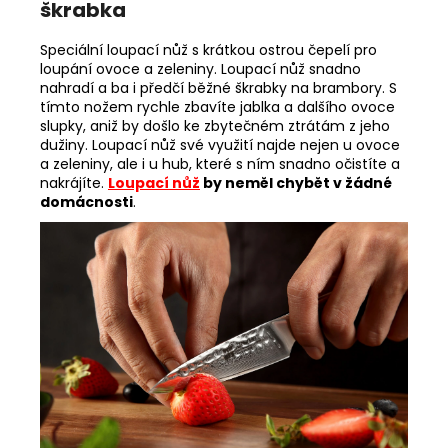
škrabka
Speciální loupací nůž s krátkou ostrou čepelí pro
loupání ovoce a zeleniny. Loupací nůž snadno
nahradí a ba i předčí běžné škrabky na brambory. S
tímto nožem rychle zbavíte jablka a dalšího ovoce
slupky, aniž by došlo ke zbytečném ztrátám z jeho
dužiny. Loupací nůž své využití najde nejen u ovoce
a zeleniny, ale i u hub, které s ním snadno očistíte a
nakrájíte.
Loupací nůž
by neměl chybět v žádné
domácnosti
.