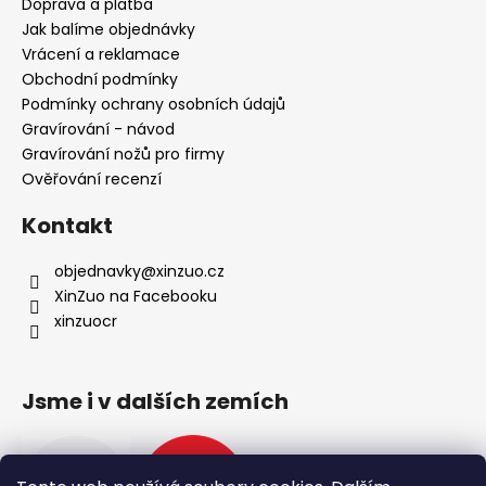
a
Doprava a platba
t
Jak balíme objednávky
í
Vrácení a reklamace
Obchodní podmínky
Podmínky ochrany osobních údajů
Gravírování - návod
Gravírování nožů pro firmy
Ověřování recenzí
Kontakt
objednavky
@
xinzuo.cz
XinZuo na Facebooku
xinzuocr
Jsme i v dalších zemích