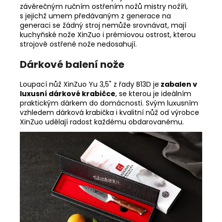
závěrečným ručním ostřením nožů mistry nožíři,
s jejichž umem předávaným z generace na
generaci se žádný stroj nemůže srovnávat, mají
kuchyňské nože XinZuo i prémiovou ostrost, kterou
strojově ostřené nože nedosahují.
Dárkové balení nože
Loupací nůž XinZuo Yu 3,5" z řady B13D je
zabalen v
luxusní dárkové krabičce
, se kterou je ideálním
praktickým dárkem do domácnosti. Svým luxusním
vzhledem dárková krabička i kvalitní nůž od výrobce
XinZuo udělají radost každému obdarovanému.