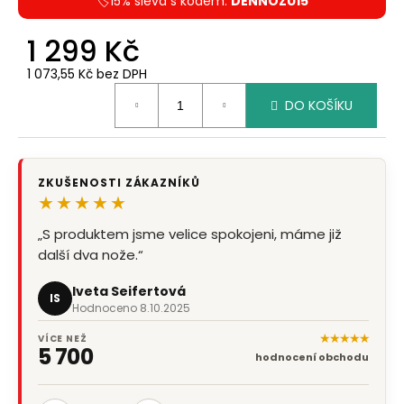
🏷️15% sleva s kódem:
DENNOZU15
1 299 Kč
1 073,55 Kč bez DPH
Měrná
DO KOŠÍKU
cena:
ZKUŠENOSTI ZÁKAZNÍKŮ
★★★★★
„S produktem jsme velice spokojeni, máme již
další dva nože.“
Iveta Seifertová
IS
Hodnoceno 8.10.2025
★★★★★
VÍCE NEŽ
5 700
hodnocení obchodu