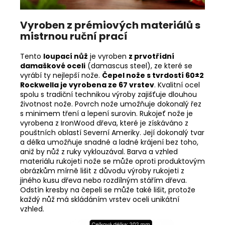
Vyroben z prémiových materiálů s
mistrnou ruční prací
Tento
loupací nůž
j
e
vyroben
z prvotřídní
damaškové oceli
(damascus steel), ze které se
vyrábí ty nejlepší nože.
Čepel nože s tvrdostí 60±2
Rockwella je vyrobena ze 67 vrstev
. Kvalitní ocel
spolu s tradiční technikou výroby zajišťuje dlouhou
životnost nože. Povrch nože umožňuje dokonalý řez
s minimem tření a lepení surovin. Rukojeť nože je
vyrobena z IronWood dřeva, které je získáváno z
pouštních oblastí Severní Ameriky. Její dokonalý tvar
a délka umožňuje snadné a ladné krájení bez toho,
aniž by nůž z ruky vyklouzával. Barva a vzhled
materiálu rukojeti nože se může oproti produktovým
obrázkům mírně lišit z důvodu výroby rukojeti z
jiného kusu dřeva nebo rozdílným stářím dřeva.
Odstín kresby na čepeli se může také lišit, protože
každý nůž má skládáním vrstev oceli unikátní
vzhled.