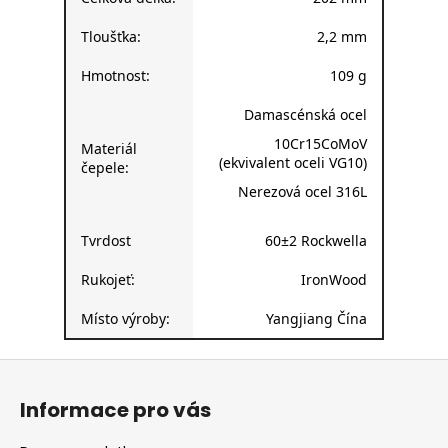
Tloušťka:
2,2 mm
Hmotnost:
109 g
Damascénská ocel
10Cr15CoMoV
Materiál
(ekvivalent oceli VG10)
čepele:
Nerezová ocel 316L
Tvrdost
60±2 Rockwella
Rukojeť:
IronWood
Místo výroby:
Yangjiang Čína
Z
á
Informace pro vás
p