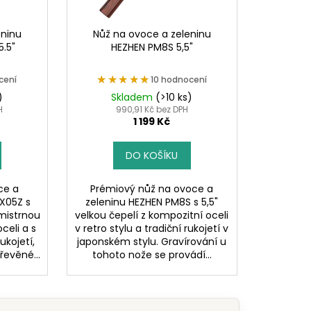
eninu
Nůž na ovoce a zeleninu
5.5"
HEZHEN PM8S 5,5"
★★★★★
★★★★★
cení
10 hodnocení
)
Skladem
(>10 ks)
H
990,91 Kč bez DPH
1 199 Kč
DO KOŠÍKU
ce a
Prémiový nůž na ovoce a
 X05Z s
zeleninu HEZHEN PM8S s 5,5"
 mistrnou
velkou čepelí z kompozitní oceli
celi a s
v retro stylu a tradiční rukojetí v
ukojetí,
japonském stylu. Gravírování u
řevěné...
tohoto nože se provádí...