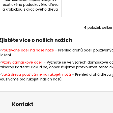
exotického padoukového dřeva
a krabičkou z akáciového dřeva.
4
položek celke
O
v
Zjistěte více o našich nožích
l
á
✅
Používané oceli na naše nože
– Přehled druhů ocelí používaných
d
složení.
a
✅
Vzory damaškové oceli
– Vyznáte se ve vzorech damaškové ocel
c
Raindrop Pattern? Pokud ne, doporučujeme prozkoumat tento čl
í
p
✅
Jaká dřeva používáme na rukojeti nožů
– Přehled druhů dřeva, 
r
používáme pro rukojeti našich nožů.
v
k
y
v
Kontakt
ý