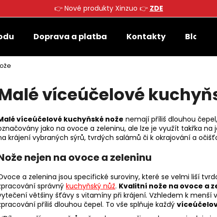
👉 Nové produkty Xinzuo 👉
ZDE
odu
Doprava a platba
Kontakty
Blog
Co potřebujete najít?
nože
Malé víceúčelové kuchyň
HLEDAT
Malé víceúčelové kuchyňské nože
nemají příliš dlouhou čepel,
označovány jako na ovoce a zeleninu, ale lze je využít takřka na
Doporučujeme
na krájení vybraných sýrů, tvrdých salámů či k okrajování a oči
Nože nejen na ovoce a zeleninu
Ovoce a zelenina jsou specifické suroviny, které se velmi liší tvrdos
zpracování správný
kuchyňský nůž
.
Kvalitní nože na ovoce a z
vytečení většiny šťávy s vitamíny při krájení. Vzhledem k menší 
zpracování příliš dlouhou čepel. To vše splňuje každý
víceúčelo