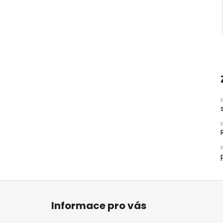
Z
á
Informace pro vás
p