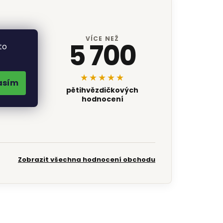
VÍCE NEŽ
5 700
to
★★★★★
asím
pětihvězdičkových
hodnocení
Zobrazit všechna hodnocení obchodu