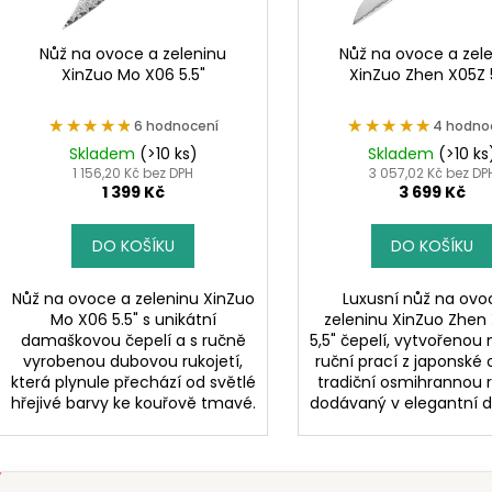
u
o
k
d
Nůž na ovoce a zeleninu
Nůž na ovoce a zel
t
XinZuo Mo X06 5.5"
XinZuo Zhen X05Z 
u
ů
k
★★★★★
★★★★★
★★★★★
★★★★★
6 hodnocení
4 hodno
t
Skladem
(>10 ks)
Skladem
(>10 ks
ů
1 156,20 Kč bez DPH
3 057,02 Kč bez DP
1 399 Kč
3 699 Kč
DO KOŠÍKU
DO KOŠÍKU
Nůž na ovoce a zeleninu XinZuo
Luxusní nůž na ovo
Mo X06 5.5" s unikátní
zeleninu XinZuo Zhen
damaškovou čepelí a s ručně
5,5" čepelí, vytvořenou
vyrobenou dubovou rukojetí,
ruční prací z japonské o
která plynule přechází od světlé
tradiční osmihrannou r
hřejivé barvy ke kouřově tmavé.
dodávaný v elegantní d