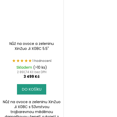
Nůž na ovoce a zeleninu
XinZuo Ji X08C 5.5"
★★★★★
★★★★★
1 hodnocení
Skladem
(>10 ks)
2 891,74 Kč bez DPH
3 499 Kč
DO KOŠÍKU
Nůž na ovoce a zeleninu XinZuo
Ji X08C s 53vrstvou
trojbarevnou měděnou
damaškovou čepelí, rukojetí z