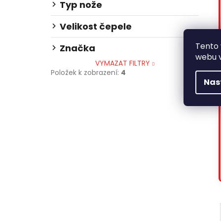
Typ nože
Velikost čepele
Tento
Značka
webu v
VYMAZAT FILTRY
Položek k zobrazení:
4
Nas