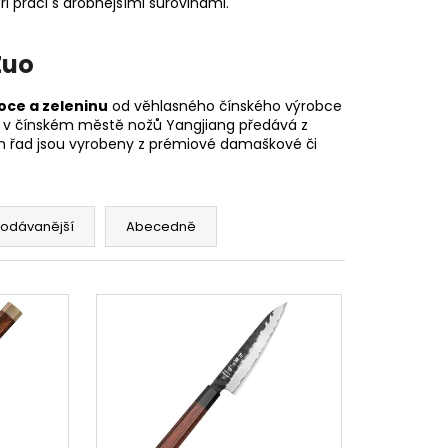
 práci s drobnějšími surovinami.
Zuo
oce a zeleninu
od věhlasného čínského výrobce
se v čínském městě nožů
Yangjiang předává z
h řad jsou vyrobeny z prémiové damaškové či
rodávanější
Abecedně