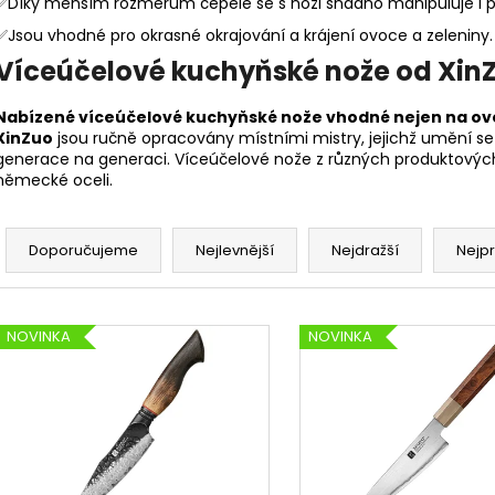
✅Díky menším rozměrům čepele se s noži snadno manipuluje i při
✅Jsou vhodné pro okrasné okrajování a krájení ovoce a zeleniny.
Víceúčelové kuchyňské nože od Xin
Nabízené víceúčelové kuchyňské nože vhodné nejen na ov
XinZuo
jsou ručně opracovány místními mistry, jejichž umění 
generace na generaci. Víceúčelové nože z různých produktovýc
německé oceli.
Ř
a
Doporučujeme
Nejlevnější
Nejdražší
Nejp
z
e
V
n
NOVINKA
NOVINKA
ý
í
p
p
i
r
s
o
p
d
r