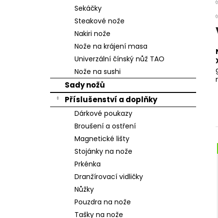
n
Sekáčky
e
Steakové nože
l
Nakiri nože
Nože na krájení masa
Univerzální čínský nůž TAO
Nože na sushi
Sady nožů
Příslušenství a doplňky
Dárkové poukazy
Broušení a ostření
Magnetické lišty
Stojánky na nože
Prkénka
Dranžírovací vidličky
Nůžky
Pouzdra na nože
Tašky na nože