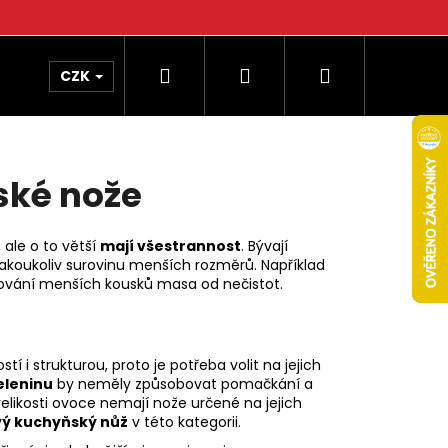
Hledat
Přihlášení
Nákupní
CZK
košík
ské nože
 ale o to větší
mají všestrannost
. Bývají
 jakoukoliv surovinu menších rozměrů. Například
šťování menších kousků masa od nečistot.
tí i strukturou, proto je potřeba volit na jejich
eleninu
by neměly způsobovat pomačkání a
velikosti ovoce nemají nože určené na jejich
vý kuchyňský nůž
v této kategorii.