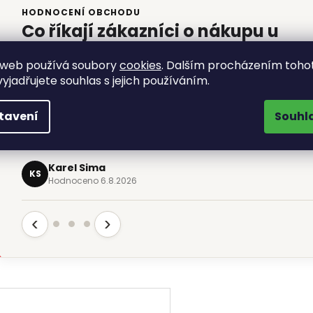
HODNOCENÍ OBCHODU
Co říkají zákazníci o nákupu u
XinZuo
 web používá soubory
cookies
. Dalším procházením toho
★★★★★
yjadřujete souhlas s jejich používáním.
„objednávka č.42610461 - magnetická lišta na
tavení
Souhl
nože- jeden den objednána a druhy den
odpoledne k odebrání (Zásilkovna).…“
Karel Sima
KS
Hodnoceno 6.8.2026
‹
›