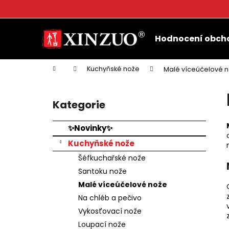
K
o
Přejít
Zpět
Zpět
š
na
Hodnocení obch
do
do
obsah
í
k
obchodu
obchodu
Domů
Kuchyňské nože
Malé víceúčelové 
P
o
Kategorie
Přeskočit
s
kategorie
t
✨Novinky✨
r
Kuchyňské nože
a
Šéfkuchařské nože
n
Santoku nože
n
Malé víceúčelové nože
í
Na chléb a pečivo
p
Vykosťovací nože
a
Loupací nože