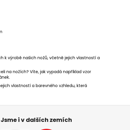
m
 k výrobě našich nožů, včetně jejich vlastností a
i na nožích? Víte, jak vypadá například vzor
ánek.
jejich vlastností a barevného vzhledu, která
Jsme i v dalších zemích