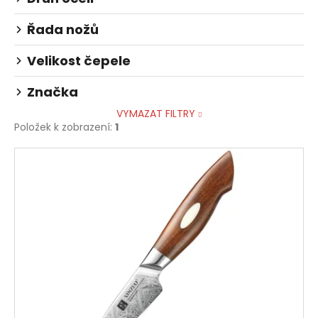
č
u
Řada nožů
j
e
Velikost čepele
m
e
Značka
VYMAZAT FILTRY
Položek k zobrazení:
1
V
ý
p
i
s
p
r
o
d