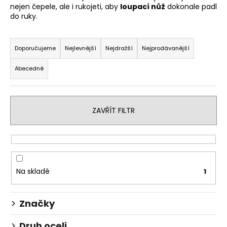
nejen čepele, ale i rukojeti, aby
loupací nůž
dokonale padl
a
do ruky.
j
Ř
í
a
t
Doporučujeme
Nejlevnější
Nejdražší
Nejprodávanější
z
?
Abecedně
e
n
í
ZAVŘÍT FILTR
p
HLEDAT
r
o
d
D
u
o
Na skladě
1
k
p
t
o
Značky
r
ů
u
Druh oceli