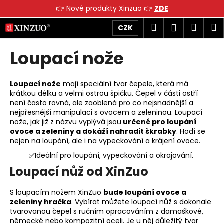
K
👉 Nové produkty Xinzuo 👉
ZDE
o
Přejít
Zpět
Zpět
Hledat
Náku
M
Přihlášen
CZK
š
na
obsah
í
košík
Loupací nože
C
k
o
p
Loupací nože
mají speciální tvar čepele, která má
o
krátkou délku a velmi ostrou špičku. Čepel v části ostří
není často rovná, ale zaoblená pro co nejsnadnější a
t
nejpřesnější manipulaci s ovocem a zeleninou. Loupací
ř
nože, jak již z názvu vyplývá jsou
určené pro loupání
e
ovoce a zeleniny a dokáží nahradit škrabky
. Hodí se
nejen na loupání, ale i na vypeckování a krájení ovoce.
b
✅Ideální pro loupání, vypeckování a okrajování.
u
Loupací nůž od XinZuo
j
e
S loupacím nožem XinZuo
bude loupání ovoce a
t
zeleniny hračka
. Vybírat můžete loupací nůž s dokonale
e
tvarovanou čepel s ručním opracováním z damaškové,
n
německé nebo kompozitní oceli. Je u něj důležitý tvar