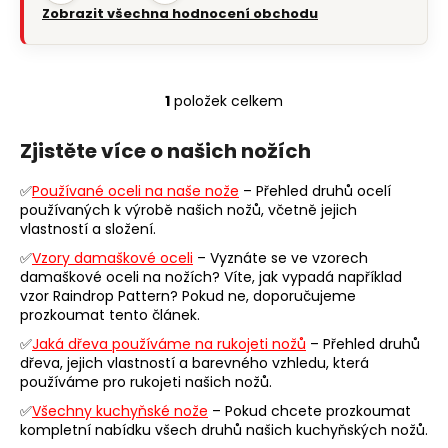
Zobrazit všechna hodnocení obchodu
1
položek celkem
O
v
Zjistěte více o našich nožích
l
á
✅
Používané oceli na naše nože
– Přehled druhů ocelí
d
používaných k výrobě našich nožů, včetně jejich
a
vlastností a složení.
c
✅
Vzory damaškové oceli
– Vyznáte se ve vzorech
í
damaškové oceli na nožích? Víte, jak vypadá například
p
vzor Raindrop Pattern? Pokud ne, doporučujeme
r
prozkoumat tento článek.
v
✅
Jaká dřeva používáme na rukojeti nožů
– Přehled druhů
k
dřeva, jejich vlastností a barevného vzhledu, která
y
používáme pro rukojeti našich nožů.
v
✅
Všechny kuchyňské nože
– Pokud chcete prozkoumat
ý
kompletní nabídku všech druhů našich kuchyňských nožů.
p