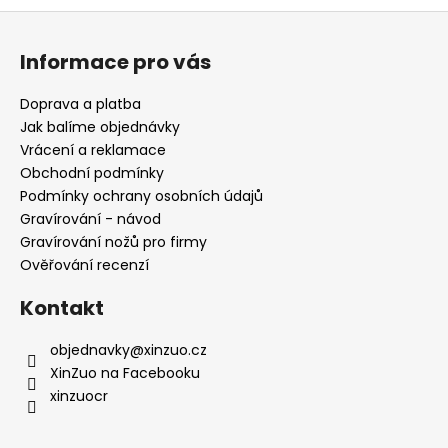
i
Z
s
á
u
Informace pro vás
p
a
Doprava a platba
t
Jak balíme objednávky
í
Vrácení a reklamace
Obchodní podmínky
Podmínky ochrany osobních údajů
Gravírování - návod
Gravírování nožů pro firmy
Ověřování recenzí
Kontakt
objednavky
@
xinzuo.cz
XinZuo na Facebooku
xinzuocr