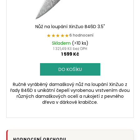
u
k
t
ů
Nůž na loupání XinZuo B46D 3.5"
★★★★★
★★★★★
6 hodnocení
Skladem
(>10 ks)
1 321,49 Kč bez DPH
1 599 Kč
DO KOŠÍKU
Ručně vyráběný damaškový nůž na loupání XinZuo z
řady B46D s unikátní čepelí vyrobenou vrstvením dvou
různých damaškových ocelí a rukojetí z pevného
dřeva v dárkové krabičce.
HODNOCENÍ OBCHODU