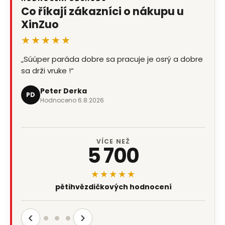
Co říkají zákazníci o nákupu u
XinZuo
★★★★★
„Súúper paráda dobre sa pracuje je osrý a dobre
sa drži vruke !“
Peter Derka
PD
Hodnoceno 6.8.2026
VÍCE NEŽ
5 700
★★★★★
pětihvězdičkových hodnocení
‹
›