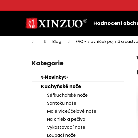
K
o
Přejít
Zpět
Zpět
š
na
Hodnocení obch
do
do
obsah
í
k
obchodu
obchodu
Domů
Blog
FAQ - slovníček pojmů a častý
P
o
Kategorie
Přeskočit
s
kategorie
t
✨Novinky✨
r
Kuchyňské nože
a
Šéfkuchařské nože
n
Santoku nože
n
Malé víceúčelové nože
í
Na chléb a pečivo
p
Vykosťovací nože
a
Loupací nože