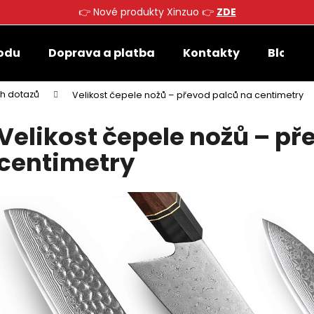
👉 Nové produkty Xinzuo 👉
ZDE
odu
Doprava a platba
Kontakty
Blog
Co potřebujete najít?
ch dotazů
Velikost čepele nožů – převod palců na centimetry
Velikost čepele nožů – př
HLEDAT
centimetry
Doporučujeme