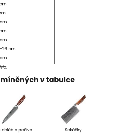
 cm
 cm
 cm
 cm
 cm
-26 cm
 cm
sla.
zmíněných v tabulce
 chléb a pečivo
Sekáčky