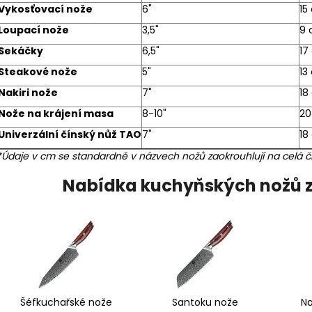
Vykosťovací nože
6"
15
Loupací nože
3,5"
9
Sekáčky
6,5"
17
Steakové nože
5"
13
Nakiri nože
7"
18
Nože na krájení masa
8-10"
20
Univerzální čínský nůž TAO
7"
18
*Údaje v cm se standardně v názvech nožů zaokrouhlují na celá čí
Nabídka kuchyňských nožů 
Šéfkuchařské nože
Santoku nože
Na