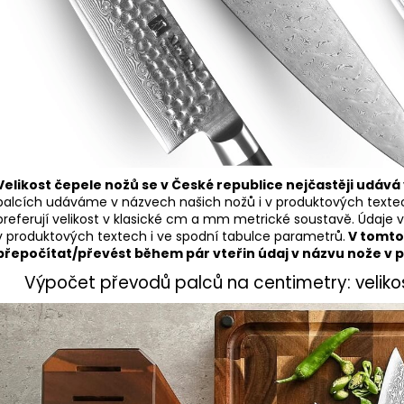
Velikost čepele nožů se v České republice nejčastěji udává
palcích udáváme v názvech našich nožů i v produktových textec
preferují velikost v klasické cm a mm metrické soustavě. Údaje 
v produktových textech i ve spodní tabulce parametrů.
V tomto 
přepočítat/převést během pár vteřin údaj v názvu nože v p
Výpočet převodů palců na centimetry: velikost