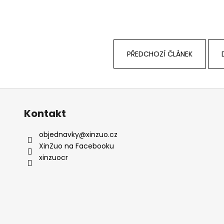
PŘEDCHOZÍ ČLÁNEK
Kontakt
objednavky
@
xinzuo.cz
XinZuo na Facebooku
xinzuocr