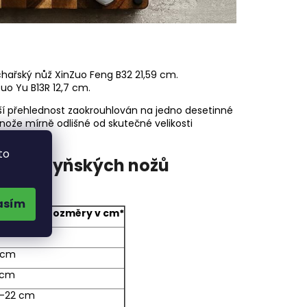
chařský nůž XinZuo Feng B32 21,59 cm.
uo Yu B13R 12,7 cm.
ětší přehlednost zaokrouhlován na jedno desetinné
ože mírně odlišné od skutečné velikosti
to
lí kuchyňských nožů
asím
jčastější rozměry v cm*
-22 cm
 cm
 cm
-22 cm