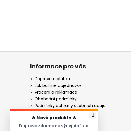
Z
á
Informace pro vás
p
a
Doprava a platba
t
Jak balíme objednávky
í
Vrácení a reklamace
Obchodní podmínky
Podmínky ochrany osobních údajů
Gravírování - návod
🔥 Nové produkty 🔥
Gravírování nožů pro firmy
Doprava zdarma na výdejní místa
Ověřování recenzí