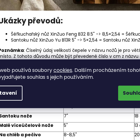
Ukázky převodů:
Šéfkuchařský nůž XinZuo Feng B32 8.5" -> 8,5×2,54 = Šéfku
Santoku nůž XinZuo Yu B13R 5" -> 5×2,54 = Santoku nůž XinZ
Poznámka
: Číselný údaj velikosti čepele v názvu nožů je pro v
místo. Z tohoto důvodu může být převedené číslo v cm z názvu n
udávané v tabulce parametrů každého nože.
 web používá soubory
cookies
. Dalším procházením toho
Tabulka nejčastějších rozměrů čepe
yjadřujete souhlas s jejich používáním.
v palcích a cm
tavení
Souhl
Kategorie nožů
Nejčastější rozměry v palcích
Ne
Šéfkuchařské nože
8-8,5"
20
Santoku nože
7"
18
Malé víceúčelové nože
5"
13
Na chléb a pečivo
8-8,5"
20