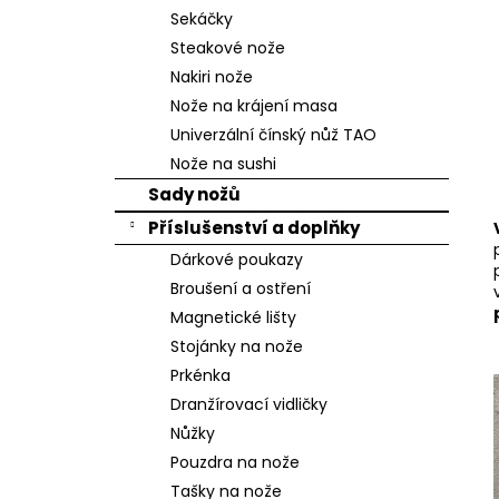
n
Sekáčky
e
Steakové nože
l
Nakiri nože
Nože na krájení masa
Univerzální čínský nůž TAO
Nože na sushi
Sady nožů
Příslušenství a doplňky
Dárkové poukazy
Broušení a ostření
Magnetické lišty
Stojánky na nože
Prkénka
Dranžírovací vidličky
Nůžky
Pouzdra na nože
Tašky na nože