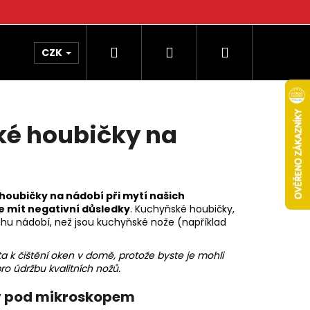
Hledat
Přihlášení
Nákupní
CZK
košík
ké houbičky na
houbičky na nádobí při mytí našich
e mít negativní důsledky
. Kuchyňské houbičky,
druhu nádobí, než jsou kuchyňské nože (například
 k čištění oken v domě, protože byste je mohli
o údržbu kvalitních nožů.
ky pod mikroskopem