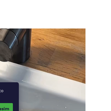
to
asím