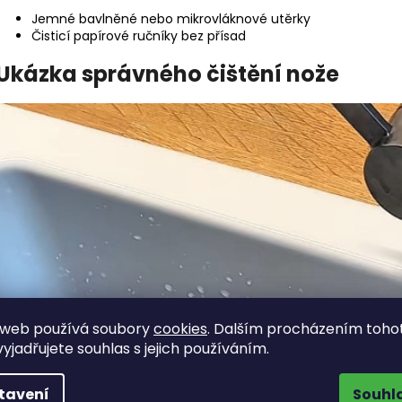
Jemné bavlněné nebo mikrovláknové utěrky
Čisticí papírové ručníky bez přísad
Ukázka správného čištění nože
 web používá soubory
cookies
. Dalším procházením toho
yjadřujete souhlas s jejich používáním.
tavení
Souhl