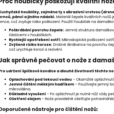
Proč houbičky poškozují kvalitní nož
Kuchyňské houbičky, zejména ty s abrazivní vrstvou (drsno
hrnců, pánví a jiného nádobí.
Materiál čepele kvalitních nožů j
hrnce, což zvyšuje riziko poškození. Použití houbiček na damašk
Poškrábání povrchu čepele:
Jemná struktura damaškové
částicemi v houbičkách.
Rychlejší opotřebení ostří:
Mikroskopická poškození ostř
Zvýšené riziko koroze:
Drobné škrábance na povrchu čepel
což urychluje korozi a rezivění.
Jak správně pečovat o nože z damaš
Pro udržení špičkové kondice a dlouhé životnosti těchto no
Oplachování pod tekoucí vodou
– Okamžité opláchnutí 
Jemné čištění měkkým hadříkem
– Používejte jemný ba
mikrovlákna.
Důkladné vysušení
– Po opláchnutí je nutné nůž vždy peč
Ošetření olejem
– Nože pravidelně ošetřujte potravinářsk
Doporučené nástroje pro čištění nožů: