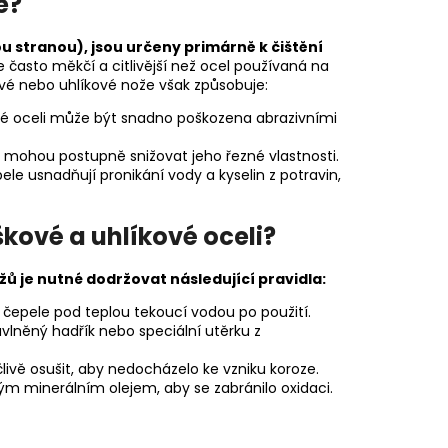
e?
u stranou), jsou určeny primárně k čištění
e často měkčí a citlivější než ocel používaná na
ové nebo uhlíkové nože však způsobuje:
 oceli může být snadno poškozena abrazivními
í mohou postupně snižovat jeho řezné vlastnosti.
e usnadňují pronikání vody a kyselin z potravin,
kové a uhlíkové oceli?
žů je nutné dodržovat následující pravidla:
čepele pod teplou tekoucí vodou po použití.
vlněný hadřík nebo speciální utěrku z
livě osušit, aby nedocházelo ke vzniku koroze.
ým minerálním olejem, aby se zabránilo oxidaci.