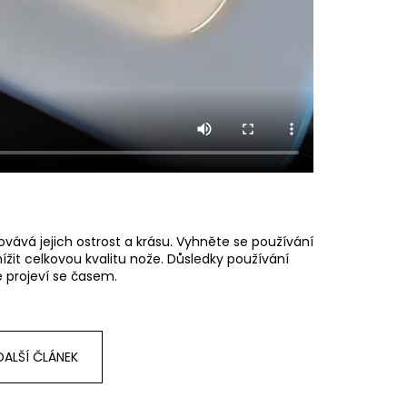
ovává jejich ostrost a krásu. Vyhněte se používání
žit celkovou kvalitu nože. Důsledky používání
 projeví se časem.
DALŠÍ ČLÁNEK