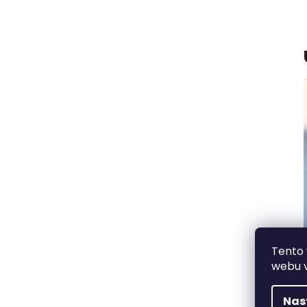
Tento
webu v
Nas