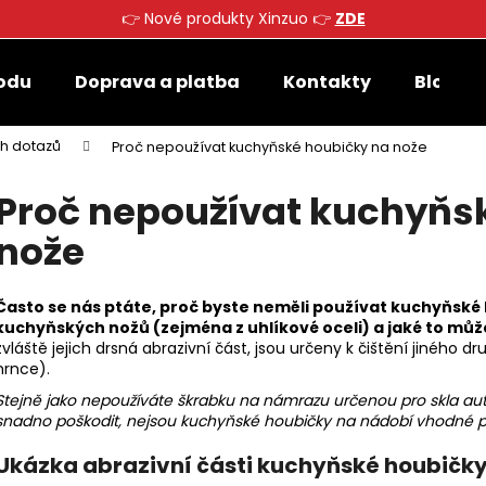
👉 Nové produkty Xinzuo 👉
ZDE
odu
Doprava a platba
Kontakty
Blog
Co potřebujete najít?
ch dotazů
Proč nepoužívat kuchyňské houbičky na nože
Proč nepoužívat kuchyňs
HLEDAT
nože
Doporučujeme
Často se nás ptáte, proč byste neměli používat kuchyňské 
kuchyňských nožů (zejména z uhlíkové oceli) a jaké to můž
zvláště jejich drsná abrazivní část, jsou určeny k čištění jiného 
hrnce).
Stejně jako nepoužíváte škrabku na námrazu určenou pro skla auta
snadno poškodit, nejsou kuchyňské houbičky na nádobí vhodné pr
Ukázka abrazivní části kuchyňské houbič