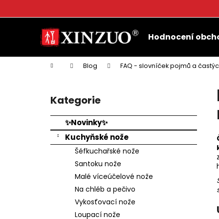
K
o
Přejít
Zpět
Zpět
š
na
Hodnocení obch
do
do
obsah
í
k
obchodu
obchodu
Domů
Blog
FAQ - slovníček pojmů a častý
P
o
Kategorie
Přeskočit
s
kategorie
t
✨Novinky✨
r
Kuchyňské nože
a
Šéfkuchařské nože
n
Santoku nože
n
Malé víceúčelové nože
í
Na chléb a pečivo
p
Vykosťovací nože
a
Loupací nože