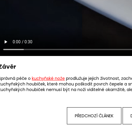
Závěr
Správná péče o
kuchyňské nože
prodlužuje jejich životnost, zach
kuchyňských houbiček, které mohou poškodit povrch čepele a sní
kuchyňských houbiček nemusí být na noži viditelné okamžitě, ale
PŘEDCHOZÍ ČLÁNEK