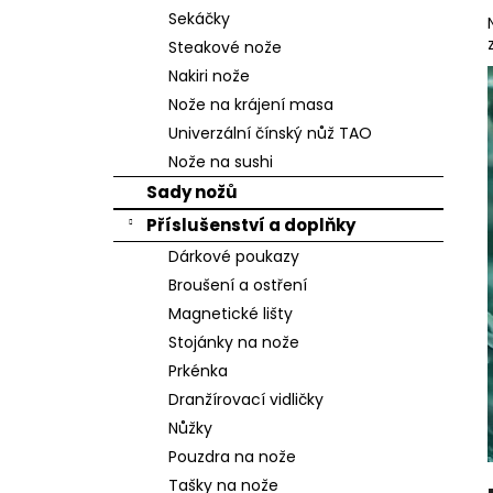
n
Sekáčky
e
Steakové nože
l
Nakiri nože
Nože na krájení masa
Univerzální čínský nůž TAO
Nože na sushi
Sady nožů
Příslušenství a doplňky
Dárkové poukazy
Broušení a ostření
Magnetické lišty
Stojánky na nože
Prkénka
Dranžírovací vidličky
Nůžky
Pouzdra na nože
Tašky na nože