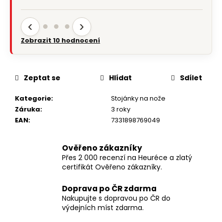
‹
›
Zobrazit 10 hodnocení
Zeptat se
Hlídat
Sdílet
Kategorie
:
Stojánky na nože
Záruka
:
3 roky
EAN
:
7331898769049
Ověřeno zákazníky
Přes 2 000 recenzí na Heuréce a zlatý
certifikát Ověřeno zákazníky.
Doprava po ČR zdarma
Nakupujte s dopravou po ČR do
výdejních míst zdarma.