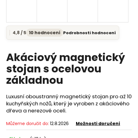
a
j
í
t
4,8 / 5
10 hodnocení
Podrobnosti hodnocení
Průměrné
?
hodnocení
produktu
je
Akáciový magnetický
4,8
z
stojan s ocelovou
5
HLEDAT
základnou
hvězdiček.
Luxusní oboustranný magnetický stojan pro až 10
D
kuchyňských nožů, který je vyroben z akáciového
o
dřeva a nerezové oceli.
p
o
Můžeme doručit do:
12.8.2026
Možnosti doručení
r
u