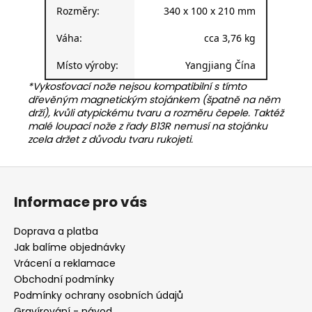
Rozměry:
340 x 100 x 210 mm
Váha:
cca 3,76 kg
Místo výroby:
Yangjiang Čína
*Vykosťovací nože nejsou kompatibilní s tímto
dřevěným magnetickým stojánkem (špatně na něm
drží), kvůli atypickému tvaru a rozměru čepele. Taktéž
malé loupací nože z řady B13R nemusí na stojánku
zcela držet z důvodu tvaru rukojeti.
Z
á
Informace pro vás
p
a
Doprava a platba
t
Jak balíme objednávky
í
Vrácení a reklamace
Obchodní podmínky
Podmínky ochrany osobních údajů
Gravírování - návod