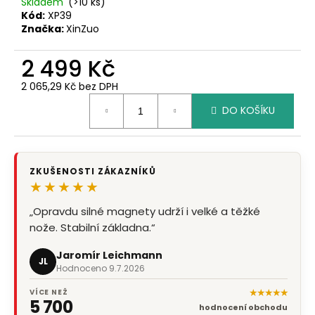
č
Skladem
(>10 ks)
u
Kód:
XP39
Značka:
XinZuo
j
e
2 499 Kč
m
e
2 065,29 Kč bez DPH
Měrná
DO KOŠÍKU
cena:
ZKUŠENOSTI ZÁKAZNÍKŮ
★★★★★
„Opravdu silné magnety udrží i velké a těžké
nože. Stabilní základna.“
Jaromír Leichmann
JL
Hodnoceno 9.7.2026
★★★★★
VÍCE NEŽ
5 700
hodnocení obchodu