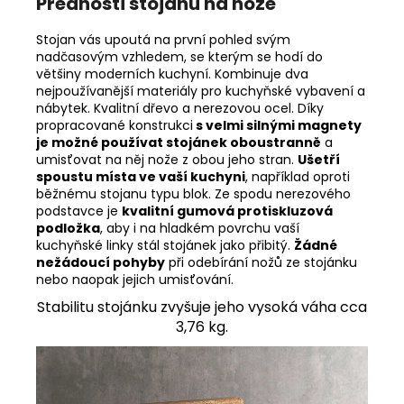
Přednosti stojanu na nože
Stojan vás upoutá na první pohled svým
nadčasovým vzhledem, se kterým se hodí do
většiny moderních kuchyní. Kombinuje dva
nejpoužívanější materiály pro kuchyňské vybavení a
nábytek. Kvalitní dřevo a nerezovou ocel. Díky
propracované konstrukci
s velmi silnými magnety
je možné používat stojánek oboustranně
a
umisťovat na něj nože z obou jeho stran.
Ušetří
spoustu místa ve vaší kuchyni
, například oproti
běžnému stojanu typu blok. Ze spodu nerezového
podstavce je
kvalitní gumová protiskluzová
podložka
, aby i na hladkém povrchu vaší
kuchyňské linky stál stojánek jako přibitý.
Žádné
nežádoucí pohyby
při odebírání nožů ze stojánku
nebo naopak jejich umisťování.
Stabilitu stojánku zvyšuje jeho vysoká váha cca
3,76 kg.