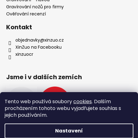
Gravírování nožů pro firmy
Ověřování recenzí
Kontakt
objednavky
@
xinzuo.cz
XinZuo na Facebooku
xinzuocr
Jsme i v dalších zemích
Tento web používá soubory
cookies
. Dalším
procházením tohoto webu vyjadřujete souhlas s
jejich používáním.
Nastavení
Vytvořil Shoptet
🔥 Nové produkty 🔥