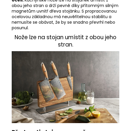
oceli.
Kuchyňské nože lze na stojánek umístit z
obou jeho stran a drží pevně díky přítomným silným
magnetům uvnitř dřeva stojánku. S propracovanou
ocelovou základnou má neuvěřitelnou stabilitu a
nemusíte se obávat, že by se snadno převrhl nebo
posunul.
Nože lze na stojan umístit z obou jeho
stran.